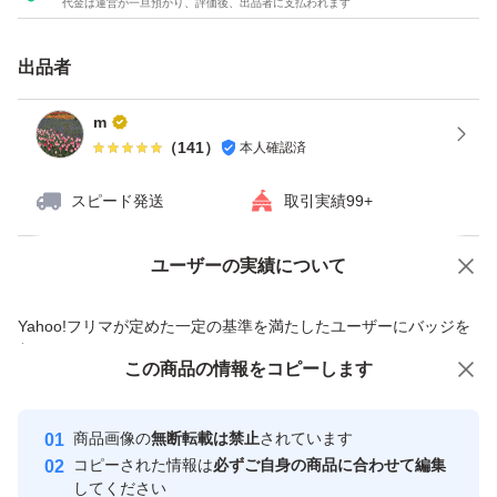
代金は運営が一旦預かり、評価後、出品者に支払われます
出品者
m
（
141
）
本人確認済
スピード発送
取引実績99+
ユーザーの実績について
価格の相談
商品への質問
商品への質問からの値下げ交渉、不適切なカテゴリ変更依頼は禁止です
Yahoo!フリマが定めた一定の基準を満たしたユーザーにバッジを
付与しています
この商品をみている人にオススメ
この商品の情報をコピーします
安心取引出品者
最大10%対象
最大10%対象
最大10%対象
Yahoo!フリマの基準をクリアした安
安心取引出品者
商品画像の
無断転載は禁止
されています
心・安全なユーザーです
コピーされた情報は
必ずご自身の商品に合わせて編集
取引実績
してください