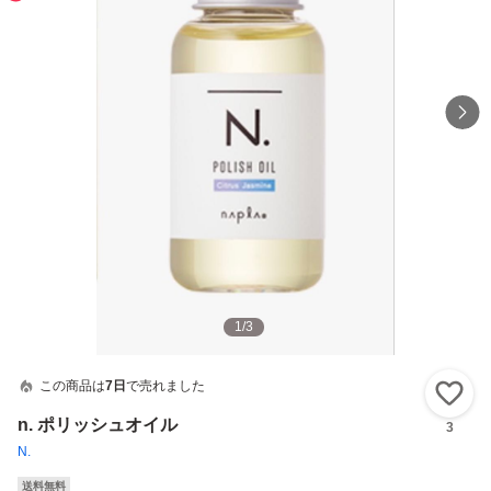
1
/
3
この商品は
7日
で売れました
い
n. ポリッシュオイル
3
N.
送料無料