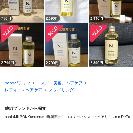
750
円
2,690
円
2,890
円
2,790
円
2,790
円
2,800
円
Yahoo!フリマ
コスメ、美容、ヘアケア
レディースヘアケア
スタイリング
他のブランドから探す
napla
MILBON
Kao
utena
中野製薬
デミ コスメティクス
LebeL
アリミノ
mm
ReFa