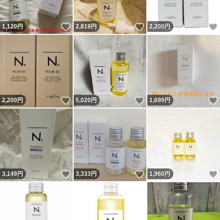
いいね！
いいね！
1,120
円
2,819
円
2,200
円
いいね！
いいね！
2,200
円
5,020
円
1,699
円
いいね！
いいね！
3,149
円
3,333
円
1,960
円