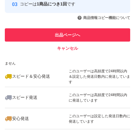
コピーは
1商品につき1回
です
このユーザーはYahoo!フリマの取
取引実績◯+
いいね！
いいね！
1,120
円
1,120
円
1,120
円
引を完了させた実績があります
商品情報コピー機能について
最大10%対象
最大10%対象
このユーザーは他フリマサービス
他フリマ実績◯+
出品ページへ
での取引実績があります
キャンセル
スピード&安心発送
いいね！
いいね！
1,059
※このバッジは実績に基づく表示であり、発送を保証しているものではあり
円
1,090
円
1,090
円
ません
最大10%対象
このユーザーは高頻度で24時間以内
スピード＆安心発送
＆設定した発送日数内に発送していま
す
このユーザーは高頻度で24時間以内
スピード発送
に発送しています
いいね！
いいね！
2,790
円
1,120
円
1,120
円
このユーザーは設定した発送日数内に
安心発送
発送しています