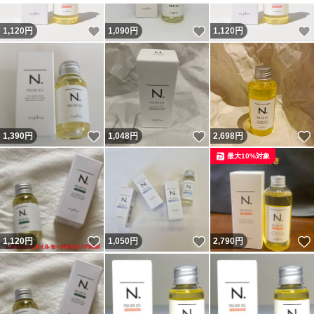
いいね！
いいね！
1,120
円
1,090
円
1,120
円
いいね！
いいね！
1,390
円
1,048
円
2,698
円
最大10%対象
いいね！
いいね！
1,120
円
1,050
円
2,790
円