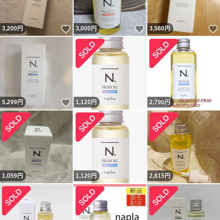
いいね！
いいね！
3,200
円
3,000
円
3,560
円
いいね！
5,299
円
1,120
円
2,790
円
1,059
円
1,120
円
2,815
円