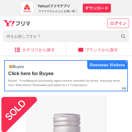
ログイン
カテゴリから探す
ブランドから探す
Overseas Visitors
Click here for Buyee
Buyee - A multilingual purchasing agent service operated by tenso, featuring items
from JDirectItems Fleamarket (provided by LY Corporation)