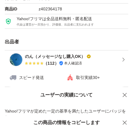
商品ID
z402364178
Yahoo!フリマは全品送料無料・匿名配送
代金は運営が一旦預かり、評価後、出品者に支払われます
出品者
のん（メッセージなし購入OK）
（
112
）
本人確認済
スピード発送
取引実績30+
ユーザーの実績について
価格の相談
商品への質問
商品への質問からの値下げ交渉、不適切なカテゴリ変更依頼は禁止です
Yahoo!フリマが定めた一定の基準を満たしたユーザーにバッジを
付与しています
この商品をみている人にオススメ
この商品の情報をコピーします
安心取引出品者