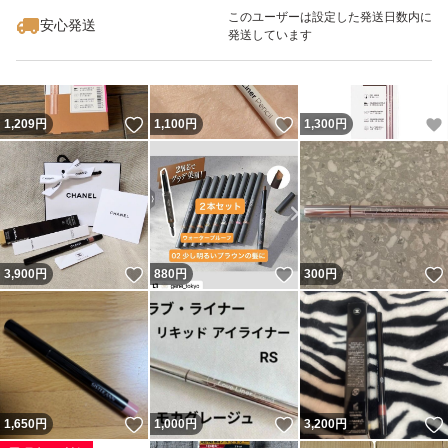
このユーザーは設定した発送日数内に
安心発送
発送しています
いいね！
いいね！
1,209
円
1,100
円
1,300
円
いいね！
いいね！
3,900
円
880
円
300
円
いいね！
いいね！
1,650
円
1,000
円
3,200
円