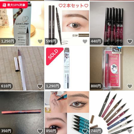
最大10%対象
いいね！
いいね！
1,250
円
599
円
440
円
いいね！
610
円
1,290
円
800
円
いいね！
いいね！
350
円
850
円
740
円