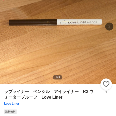
1
/
3
い
ラブライナー ペンシル アイライナー R2 ウ
1
ォータープルーフ Love Liner
Love Liner
送料無料