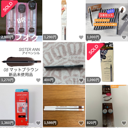
いいね！
2,980
円
1,290
円
1,000
円
いいね！
いいね！
1,270
円
400
円
1,090
円
いいね！
いいね！
1,360
円
1,599
円
820
円