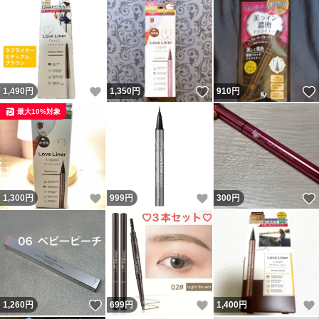
いいね！
いいね！
1,490
円
1,350
円
910
円
最大10%対象
いいね！
いいね！
1,300
円
999
円
300
円
いいね！
いいね！
1,260
円
699
円
1,400
円