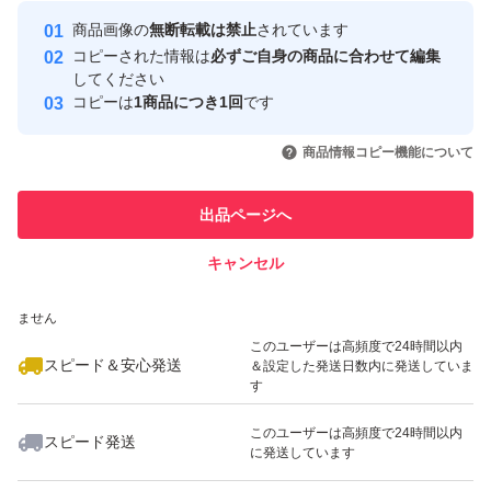
Yahoo!フリマの基準をクリアした安
安心取引出品者
商品画像の
無断転載は禁止
されています
心・安全なユーザーです
コピーされた情報は
必ずご自身の商品に合わせて編集
取引実績
してください
コピーは
1商品につき1回
です
このユーザーはYahoo!フリマの取
取引実績◯+
いいね！
いいね！
1,105
円
1,100
円
1,100
円
引を完了させた実績があります
商品情報コピー機能について
最大10%対象
このユーザーは他フリマサービス
他フリマ実績◯+
出品ページへ
での取引実績があります
キャンセル
スピード&安心発送
いいね！
いいね！
3,600
※このバッジは実績に基づく表示であり、発送を保証しているものではあり
円
700
円
1,250
円
ません
このユーザーは高頻度で24時間以内
スピード＆安心発送
＆設定した発送日数内に発送していま
す
このユーザーは高頻度で24時間以内
スピード発送
に発送しています
いいね！
いいね！
1,260
円
1,200
円
500
円