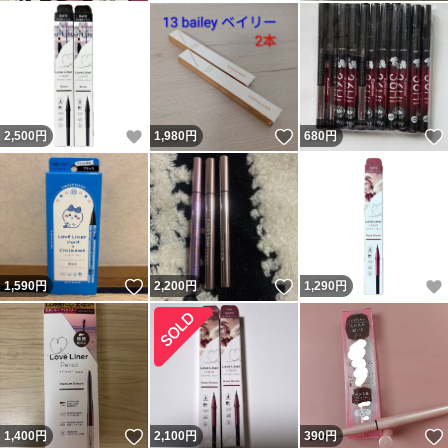
いいね！
いいね！
2,500
円
1,980
円
680
円
いいね！
いいね！
1,590
円
2,200
円
1,290
円
いいね！
1,400
円
2,100
円
390
円