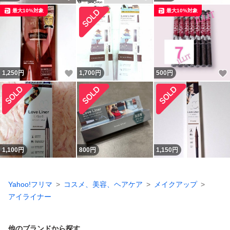
最大10%対象
最大10%対象
いいね！
1,250
円
1,700
円
500
円
1,100
円
800
円
1,150
円
Yahoo!フリマ
コスメ、美容、ヘアケア
メイクアップ
アイライナー
他のブランドから探す