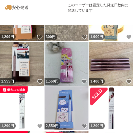
最大10%対象
このユーザーは設定した発送日数内に
安心発送
発送しています
いいね！
いいね！
1,209
円
300
円
1,900
円
いいね！
いいね！
1,555
円
1,560
円
3,400
円
最大10%対象
いいね！
いいね！
1,290
円
2,550
円
1,290
円