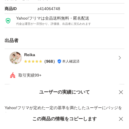
にカラーを採用。 さらにリフィル対応のリユーザブルボ
商品ID
z414064748
トル仕様になっているため、お気に入りのスヌーピーデザ
Yahoo!フリマは全品送料無料・匿名配送
代金は運営が一旦預かり、評価後、出品者に支払われます
インボトルを繰り返し使うことができます。
出品者
Reika
（
968
）
本人確認済
取引実績99+
ユーザーの実績について
価格の相談
商品への質問
商品への質問からの値下げ交渉、不適切なカテゴリ変更依頼は禁止です
Yahoo!フリマが定めた一定の基準を満たしたユーザーにバッジを
付与しています
この商品をみている人にオススメ
この商品の情報をコピーします
安心取引出品者