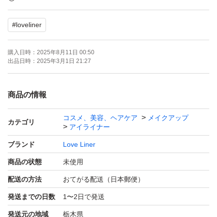
2個セット
#
loveliner
失敗しないアイライナー
購入日時：
2025年8月11日 00:50
Wプルーフでにじまない
出品日時：
2025年3月1日 21:27
PEANUTSが作中で掲げる「TAKE CARE（思いやり）
商品の情報
で、みんなが笑顔になれる未来へ」といった、自分自身や
コスメ、美容、ヘアケア
メイクアップ
周りの人たち、そして地球を思いやる考え方に共感し、環
カテゴリ
アイライナー
境に配慮しているラブ・ライナーとのコラボレーションが
ブランド
Love Liner
実現。 パッケージやボトルにはスヌーピーと親友のウッ
商品の状態
未使用
ドストック、スヌーピーのきょうだいたちを取り入れた、
配送の方法
おてがる配送（日本郵便）
カラフルで目を引くデザインに。 ボトルデザインではラ
発送までの日数
1〜2日で発送
ブ・ライナー史上初となる多色印刷を用いて、白と黒をメ
インにスヌーピーのきょうだいたちのポイントとなる箇所
発送元の地域
栃木県