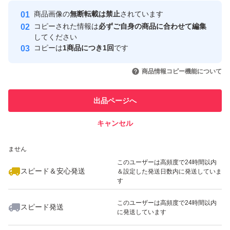
最大10%対象
最大10%対象
最大10%対象
Yahoo!フリマの基準をクリアした安
安心取引出品者
商品画像の
無断転載は禁止
されています
心・安全なユーザーです
コピーされた情報は
必ずご自身の商品に合わせて編集
取引実績
してください
コピーは
1商品につき1回
です
このユーザーはYahoo!フリマの取
取引実績◯+
いいね！
いいね！
1,290
円
1,200
円
1,250
円
引を完了させた実績があります
商品情報コピー機能について
このユーザーは他フリマサービス
他フリマ実績◯+
出品ページへ
での取引実績があります
キャンセル
スピード&安心発送
いいね！
いいね！
1,300
※このバッジは実績に基づく表示であり、発送を保証しているものではあり
円
1,350
円
1,400
円
ません
このユーザーは高頻度で24時間以内
スピード＆安心発送
＆設定した発送日数内に発送していま
す
このユーザーは高頻度で24時間以内
スピード発送
に発送しています
いいね！
いいね！
1,200
円
2,500
円
1,500
円