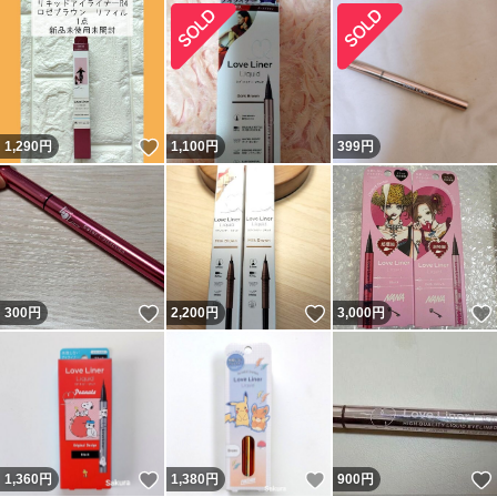
いいね！
1,290
円
1,100
円
399
円
いいね！
いいね！
300
円
2,200
円
3,000
円
いいね！
いいね！
1,360
円
1,380
円
900
円