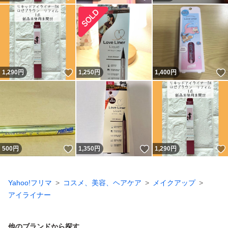
いいね！
1,290
円
1,250
円
1,400
円
いいね！
いいね！
500
円
1,350
円
1,290
円
Yahoo!フリマ
コスメ、美容、ヘアケア
メイクアップ
アイライナー
他のブランドから探す