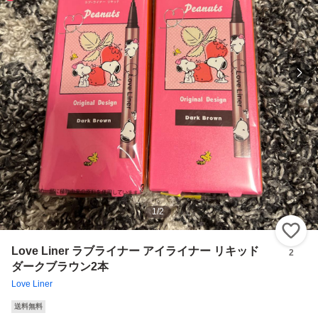
1
/
2
い
Love Liner ラブライナー アイライナー リキッド
2
ダークブラウン2本
Love Liner
送料無料