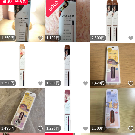
最大10%対象
いいね！
1,250
円
1,100
円
2,500
円
いいね！
いいね！
1,290
円
1,290
円
1,470
円
いいね！
いいね！
1,495
円
1,290
円
1,300
円