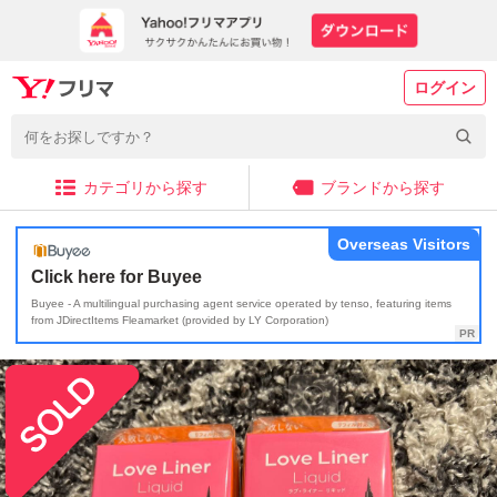
ログイン
カテゴリから探す
ブランドから探す
Overseas Visitors
Click here for Buyee
Buyee - A multilingual purchasing agent service operated by tenso, featuring items
from JDirectItems Fleamarket (provided by LY Corporation)