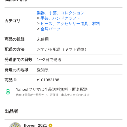
☆他に出品しているナスカンと組み合わせ可能ですのでお
楽器、手芸、コレクション
手芸、ハンドクラフト
気軽にお問い合わせ下さい。
カテゴリ
ビーズ、アクセサリー道具、材料
金属パーツ
お値段は個数により下記の通りです。
商品の状態
未使用
・10個 499円
配送の方法
おてがる配送（ヤマト運輸）
・20個 799円
発送までの日数
1〜2日で発送
・30個 1199円
発送元の地域
愛知県
・40個 1499円
商品ID
z161083188
・50個 1799円
Yahoo!フリマは全品送料無料・匿名配送
代金は運営が一旦預かり、評価後、出品者に支払われます
※在庫の確認がございますため、まずはコメント欄よりお
気軽にお問い合わせください
出品者
flower_2021