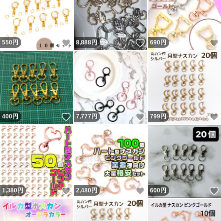
いいね！
いいね！
550
円
8,888
円
690
円
いいね！
いいね！
400
円
7,777
円
799
円
いいね！
いいね！
1,380
円
2,480
円
600
円