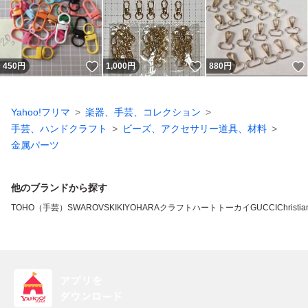
いいね！
いいね！
450
円
1,000
円
880
円
Yahoo!フリマ
楽器、手芸、コレクション
手芸、ハンドクラフト
ビーズ、アクセサリー道具、材料
金属パーツ
他のブランドから探す
TOHO（手芸）
SWAROVSKI
KIYOHARA
クラフトハートトーカイ
GUCCI
Christia