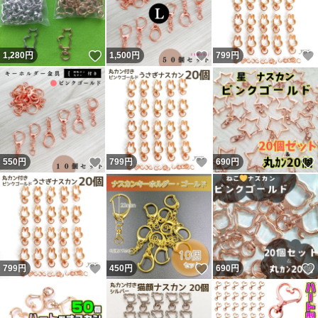
ム 可愛いナスカン レジン プラ板 キーホルダー金
具 イルカ いるか キーホルダー金属パーツ パーツ
キャンディバッグ ハンドメイドキーホルダー プラバ
いいね！
いいね！
1,280
円
1,500
円
799
円
ン 立体プラ板 可愛いナスカン うさぎ
いいね！
いいね！
550
円
799
円
690
円
いいね！
いいね！
799
円
450
円
690
円