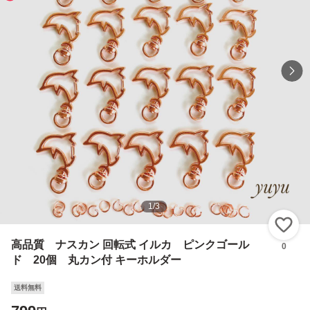
1
/
3
い
高品質 ナスカン 回転式 イルカ ピンクゴール
0
ド 20個 丸カン付 キーホルダー
送料無料