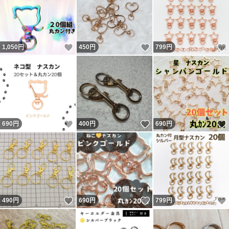
いいね！
いいね！
1,050
円
450
円
799
円
いいね！
いいね！
690
円
400
円
690
円
いいね！
いいね！
490
円
690
円
799
円