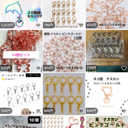
いいね！
いいね！
1,010
円
799
円
450
円
いいね！
いいね！
520
円
450
円
739
円
いいね！
いいね！
550
円
900
円
690
円