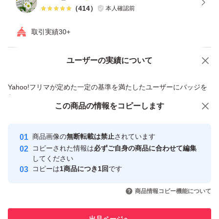
ハンドメイド販売される方はおまとめ購入が大変オススメ
（
414
）
本人確認前
です
取引実績30+
◎フォロワーになっていただいた方限定で50円のお値引
ユーザーの実績について
価格の相談
商品への質問
きをさせていただきます
ご希望の方はご購入前にコメントをお願い致します
商品への質問からの値下げ交渉、不適切なカテゴリ変更依頼は禁止です
Yahoo!フリマが定めた一定の基準を満たしたユーザーにバッジを
付与しています
この商品をみている人にオススメ
この商品の情報をコピーします
安心取引出品者
◎パーツ類はおまとめ頂くと50円お値引きしております
Yahoo!フリマの基準をクリアした安
安心取引出品者
商品画像の
無断転載は禁止
されています
心・安全なユーザーです
他の商品はこちらから
コピーされた情報は
必ずご自身の商品に合わせて編集
取引実績
してください
↓
コピーは
1商品につき1回
です
#yuyuパーツ
このユーザーはYahoo!フリマの取
取引実績◯+
いいね！
いいね！
799
円
799
円
799
円
引を完了させた実績があります
商品情報コピー機能について
《ご注意ください》
このユーザーは他フリマサービス
他フリマ実績◯+
出品ページへ