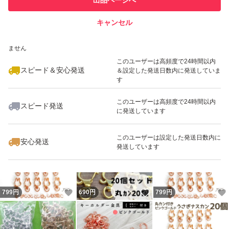
での取引実績があります
※海外製品の為、まれに小さい傷・バリカケ・多少の歪
み・汚れ・ムラがある場合がございます。
キャンセル
スピード&安心発送
※素人検品につき見落としがあるかもしれませんので、ご
いいね！
いいね！
799
※このバッジは実績に基づく表示であり、発送を保証しているものではあり
円
799
円
799
円
ません
理解頂ける方のご購入でお願いいたします。
このユーザーは高頻度で24時間以内
神経質な方はご遠慮くださいませ。
スピード＆安心発送
＆設定した発送日数内に発送していま
す
【商品到着後】
このユーザーは高頻度で24時間以内
スピード発送
に発送しています
いいね！
いいね！
799
円
799
円
799
円
※万が一、商品の不備不具合などございましたら、必ず評
価前にお願い致します。
このユーザーは設定した発送日数内に
安心発送
発送しています
——————————————
高品質 ナスカン ハート 星 ネコ 猫 ハンドメイド キット
いいね！
いいね！
799
円
690
円
799
円
パーツ アクセサリー キーホルダー バッグチャーム キ
ラキラ デコパーツ デザインナスカン 手芸 チャー