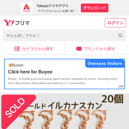
ログイン
カテゴリから探す
ブランドから探す
Overseas Visitors
Click here for Buyee
Buyee - A multilingual purchasing agent service operated by tenso, featuring items
from JDirectItems Fleamarket (provided by LY Corporation)