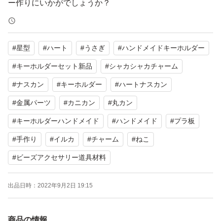
ー作りにいかがでしょうか？
■カラー
#
星型
#
ハート
#
うさぎ
#
ハンドメイドキーホルダー
ピンクゴールド
#
キーホルダーセット新品
#
シャカシャカチャーム
■サイズ
#
ナスカン
#
キーホルダー
#
ハートナスカン
ナスカン : 15mm×35mm
#
金属パーツ
#
カニカン
#
丸カン
丸カン : 8mm
#
キーホルダーハンドメイド
#
ハンドメイド
#
プラ板
#
手作り
#
イルカ
#
チャーム
#
ねこ
■個数
#
ビーズアクセサリー道具材料
ナスカン 20個
丸カン 20個
出品日時：
2022年9月2日 19:15
お色違いでゴールド、シルバーもございます。
商品の情報