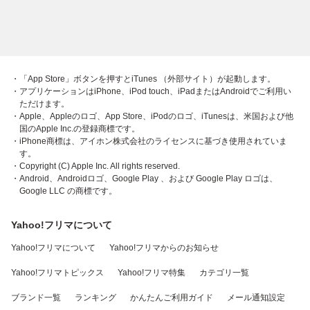
・「App Store」ボタンを押すとiTunes （外部サイト）が起動します。
・アプリケーションはiPhone、iPod touch、iPadまたはAndroidでご利用い
ただけます。
・Apple、Appleのロゴ、App Store、iPodのロゴ、iTunesは、米国および他
国のApple Inc.の登録商標です。
・iPhone商標は、アイホン株式会社のライセンスに基づき使用されていま
す。
・Copyright (C) Apple Inc. All rights reserved.
・Android、Androidロゴ、Google Play 、および Google Play ロゴは、
Google LLC の商標です。
Yahoo!フリマについて
Yahoo!フリマについて
Yahoo!フリマからのお知らせ
Yahoo!フリマトピックス
Yahoo!フリマ特集
カテゴリ一覧
ブランド一覧
ランキング
かんたんご利用ガイド
メール通知設定