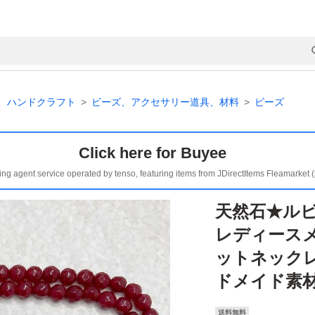
、ハンドクラフト
ビーズ、アクセサリー道具、材料
ビーズ
Click here for Buyee
ing agent service operated by tenso, featuring items from JDirectItems Fleamarket 
天然石★ル
レディース
ットネック
ドメイド素
送料無料