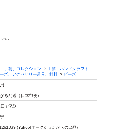
07:46
ドメイド作品のため、新品ですが、小傷などあ
像を見てご判断くださいませ。
、手芸、コレクション
手芸、ハンドクラフト
ーズ、アクセサリー道具、材料
ビーズ
用
がる配送（日本郵便）
は画像で確認してください。
2日で発送
県
入元の翻訳により説明文を作成しております。
11261839
(Yahoo!オークションからの出品)
真偽などは不明です。