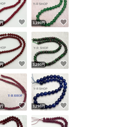
ディスプレイの箱
！
いいね！
いいね！
円
3,190
円
傷がつかないよう
◆ゆうパケットに
失、不可抗力によ
ユーザーの実績について
負いかねます。ゆ
！
いいね！
いいね！
円
3,290
円
方法をご案内しま
o!フリマが定めた一定の基準を満たしたユーザーにバッジを付与しています
出品者
要がありますので
この商品の情報をコピーします
取引出品者
Yahoo!フリマの基準をクリアした安心・安全なユーザーです
！
いいね！
いいね！
商品画像の
無断転載は禁止
されています
円
3,290
円
コピーされた情報は
必ずご自身の商品に合わせて編集
してください
コピーは
1商品につき1回
です
実績◯+
このユーザーはYahoo!フリマの取引を完了させた実績があり