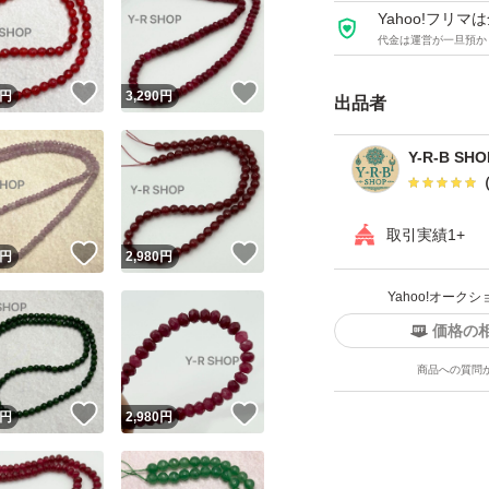
Yahoo!フリ
鑑定書、鑑別書は
代金は運営が一旦預か
サービスもしてお
！
いいね！
いいね！
円
3,290
円
出品者
また、当方は宝石
Y-R-B SHO
敵だなと思った商
ップです。
取引実績1+
宝石に関する詳し
！
いいね！
いいね！
円
2,980
円
亀裂やリング部分
Yahoo!オー
価格の
上記の内容にご納
商品への質問
日本の宝石店で売
！
いいね！
いいね！
円
2,980
円
の方や、
本物か偽物かを重
い。