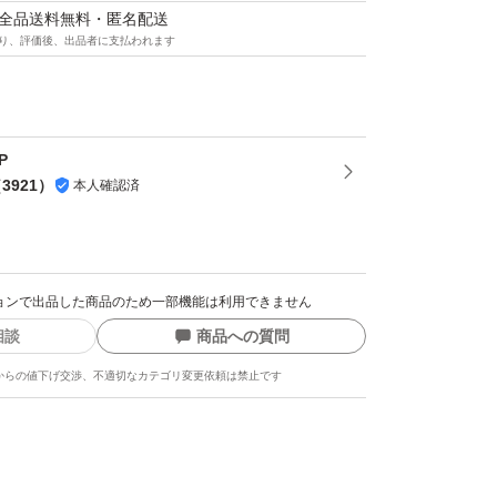
マは全品送料無料・匿名配送
ありません。別料金で鑑定書を付けるといった
り、評価後、出品者に支払われます
りません。
店などではなく、自分の趣味嗜好に基づき、素
P
品を個人輸入で仕入れをしているセレクトショ
（
3921
）
本人確認済
い知識や鑑定能力、肉眼で見えない極小の石の
のわずかな歪みなどの判別能力はありません。
クションで出品した商品のため一部機能は利用できません
相談
商品への質問
得いただけない方、
からの値下げ交渉、不適切なカテゴリ変更依頼は禁止です
られている様な本格的なアクセサリーをお求め
要視される神経質な方はご入札をお控えくださ