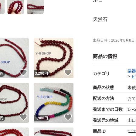
天然石
37cm程度
出品日時：
2026年8月8日 
商品の情報
☆インド輸入ハン
ります。程度は画
楽器
！
いいね！
いいね！
カテゴリ
円
3,290
円
ビ
新品未使用。
商品の状態
未使
配送の方法
おて
デザイン、大きさ
発送までの日数
1〜
！
いいね！
いいね！
円
1,980
円
発送元の地域
山口
★海外買い付け購
商品ID
t11
石のクオリティや