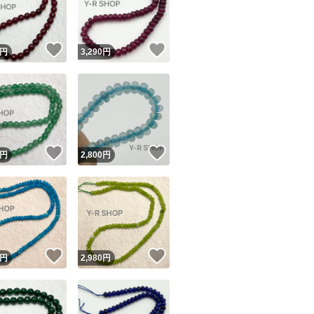
商品情報コピー機
リマ実績◯+
このユーザーは他フリマサービスでの取引実績があります
！
いいね！
いいね！
円
3,290
円
出品ページへ
&安心発送
キャンセル
ジは実績に基づく表示であり、発送を保証しているものではありません
このユーザーは高頻度で24時間以内＆設定した発送日数内に
ード＆安心発送
ます
！
いいね！
いいね！
円
2,800
円
ード発送
このユーザーは高頻度で24時間以内に発送しています
発送
このユーザーは設定した発送日数内に発送しています
！
いいね！
いいね！
円
2,980
円