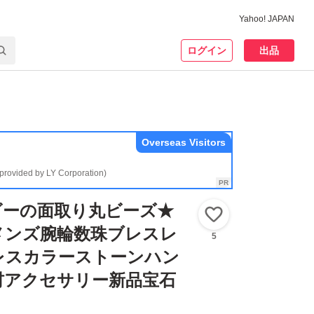
Yahoo! JAPAN
ログイン
出品
Overseas Visitors
(provided by LY Corporation)
ビーの面取り丸ビーズ★
いいね！
メンズ腕輪数珠ブレスレ
5
レスカラーストーンハン
材アクセサリー新品宝石