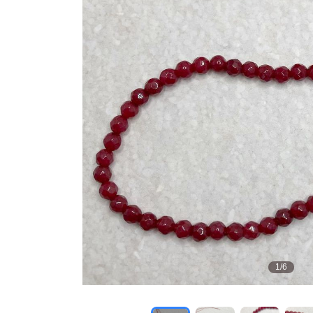
1
/
6