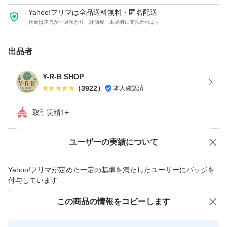
き、素敵だなと思った商品を個人輸入で仕入れをしている
Yahoo!フリマは全品送料無料・匿名配送
代金は運営が一旦預かり、評価後、出品者に支払われます
セレクトショップです。
宝石に関する詳しい知識や鑑定能力、肉眼で見えない極小
出品者
の石の亀裂やリング部分のわずかな歪みなどの判別能力は
ありません。
Y-R-B SHOP
（
3922
）
本人確認済
上記の内容にご納得いただけない方、
取引実績1+
日本の宝石店で売られている様な本格的なアクセサリーを
お求めの方や、
Yahoo!オークションで出品した商品のため一部機能は利用できません
ユーザーの実績について
本物か偽物かを重要視される神経質な方はご入札をお控え
価格の相談
商品への質問
Yahoo!フリマが定めた一定の基準を満たしたユーザーにバッジを
ください。
商品への質問からの値下げ交渉、不適切なカテゴリ変更依頼は禁止です
付与しています
安心取引出品者
この商品をみている人にオススメ
この商品の情報をコピーします
ディスプレイの箱や、台は付きません。
Yahoo!フリマの基準をクリアした安
安心取引出品者
傷がつかないようプチプチに包んで発送いたします。
心・安全なユーザーです