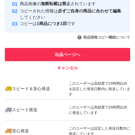
商品画像の
無断転載は禁止
されています
取引実績
コピーされた情報は
必ずご自身の商品に合わせて編集
◆ゆうパケットにて発送いたします。商品発送後に配送業
してください
このユーザーはYahoo!フリマの取
コピーは
1商品につき1回
です
者の過失、不可抗力によって生じた損害については料金の
取引実績◯+
引を完了させた実績があります
いいね！
いいね！
680
円
3,190
円
3,190
円
返金、責任は負いかねます。ゆうパケットで紛失、破損が
商品情報コピー機能について
このユーザーは他フリマサービス
心配な方は他の発送方法をご案内します。その場合、商品
他フリマ実績◯+
での取引実績があります
代を変更させていただく必要がありますので、落札前にコ
出品ページへ
スピード&安心発送
メントにてご連絡くださいませ。
キャンセル
※このバッジは実績に基づく表示であり、発送を保証しているものではあり
ません
いいね！
いいね！
3,290
円
3,190
円
3,290
円
検索用
このユーザーは高頻度で24時間以内
スピード＆安心発送
＆設定した発送日数内に発送していま
beamsビームスshipsシップスchumsチャムスPatagoniaパ
す
タゴニアamerican lag cieアメリカンラグシーhareハレrag
このユーザーは高頻度で24時間以内
スピード発送
e blueレイジブルーurban researchアーバンリサーチnano
に発送しています
universeナノユニバースtomorrow landトゥモローランドci
いいね！
いいね！
2,980
円
3,190
円
2,980
円
このユーザーは設定した発送日数内に
aopanicチャオパニックtypyティピーcoenコーエンunited
安心発送
発送しています