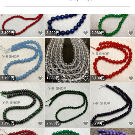
arrowsユナイテッドアローズbeauty & youthビューティー
アンドユースgreen label relaxingグリーンレーベルリラク
シングgo slow caravanゴースローキャラバンTITICACAチ
いいね！
いいね！
2,300
円
3,290
円
2,980
円
チカカcayhaneチャイハネaminaアミナleeリーchampion
チャンピオンLevi'sリーバイス
いいね！
いいね！
3,190
円
1,880
円
3,190
円
いいね！
いいね！
3,290
円
2,980
円
3,290
円