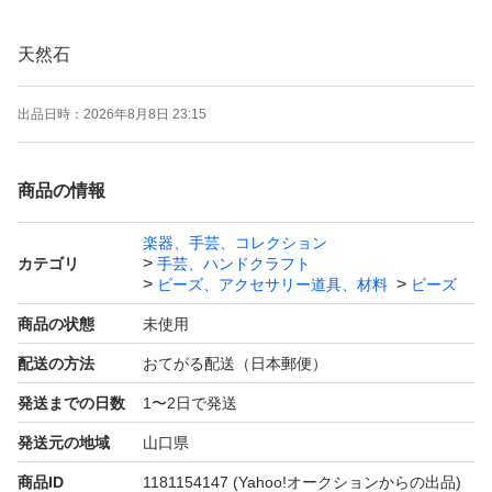
天然石
出品日時：
2026年8月8日 23:15
37cm
商品の情報
デザインは画像で確認してください。
楽器、手芸、コレクション
カテゴリ
手芸、ハンドクラフト
★海外買い付け購入元の翻訳により説明文を作成しており
ビーズ、アクセサリー道具、材料
ビーズ
ます。
商品の状態
未使用
石のクオリティや真偽などは不明です。
配送の方法
おてがる配送（日本郵便）
鑑定書、鑑別書はありません。別料金で鑑定書を付けると
発送までの日数
1〜2日で発送
いったサービスもしておりません。
発送元の地域
山口県
また、当方は宝石店などではなく、自分の趣味嗜好に基づ
商品ID
1181154147
(Yahoo!オークションからの出品)