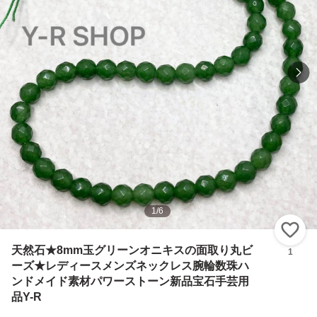
1
/
6
い
天然石★8mm玉グリーンオニキスの面取り丸ビ
1
ーズ★レディースメンズネックレス腕輪数珠ハ
ンドメイド素材パワーストーン新品宝石手芸用
品Y-R