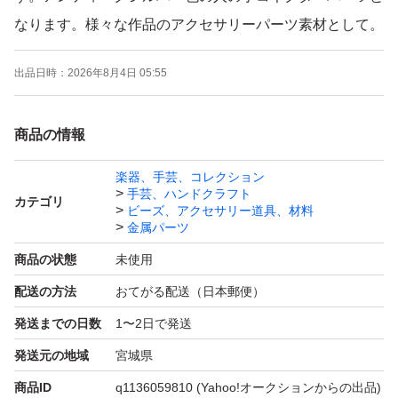
なります。様々な作品のアクセサリーパーツ素材として。
出品日時：
2026年8月4日 05:55
必ずサイズを4枚目画像でご確認ください。
商品の情報
仕様: 手チャーム5個入り、銀古美、メタルチャーム、約4
5mm x 15mm、裏面なし
楽器、手芸、コレクション
手芸、ハンドクラフト
カテゴリ
ビーズ、アクセサリー道具、材料
※色合いはご利用機種によりだいぶ異なって見える場合が
金属パーツ
あります。
商品の状態
未使用
※素材の性質上、小傷・色ムラ・バリが存在する場合があ
配送の方法
おてがる配送（日本郵便）
ります。
発送までの日数
1〜2日で発送
発送元の地域
宮城県
■■■■■■■■■■
商品ID
q1136059810
(Yahoo!オークションからの出品)