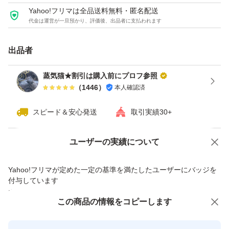
Yahoo!フリマは全品送料無料・匿名配送
★おまとめ2点目から1点追加ごとに200円割引させていた
代金は運営が一旦預かり、評価後、出品者に支払われます
だきます。 （購入前に「質問」から要コメント）
例：
出品者
合計2点 ⇒ 200円割引
蒸気猫★割引は購入前にプロフ参照
合計5点 ⇒ 800円割引
（
1446
）
本人確認済
合計10点 ⇒ 1800円割引
合計20点 ⇒ 3800円割引
スピード＆安心発送
取引実績30+
Yahoo!オークションで出品した商品のため一部機能は利用できません
ユーザーの実績について
★おまとめ依頼は「商品番号」と「点数（＝セット数）」
価格の相談
商品への質問
を「質問」からコメントください。大量購入は大歓迎です
Yahoo!フリマが定めた一定の基準を満たしたユーザーにバッジを
商品への質問からの値下げ交渉、不適切なカテゴリ変更依頼は禁止です
♪
付与しています
安心取引出品者
この商品をみている人にオススメ
この商品の情報をコピーします
例：
Yahoo!フリマの基準をクリアした安
安心取引出品者
心・安全なユーザーです
c0075 x3