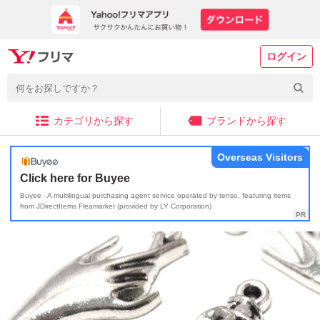
ログイン
カテゴリから探す
ブランドから探す
Overseas Visitors
Click here for Buyee
Buyee - A multilingual purchasing agent service operated by tenso, featuring items
from JDirectItems Fleamarket (provided by LY Corporation)