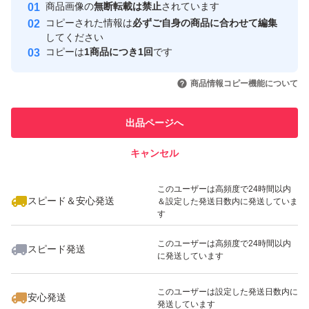
商品画像の
無断転載は禁止
されています
c0054 x5
取引実績
コピーされた情報は
必ずご自身の商品に合わせて編集
してください
o8625 x10
このユーザーはYahoo!フリマの取
コピーは
1商品につき1回
です
取引実績◯+
引を完了させた実績があります
c0139 x20
いいね！
いいね！
598
円
798
円
598
円
商品情報コピー機能について
このユーザーは他フリマサービス
他フリマ実績◯+
★単品や別々購入の場合、割引不可（ヤフオク機能「まと
での取引実績があります
出品ページへ
めて取引」も） 購入前に「質問」からコメントくださ
スピード&安心発送
い。
キャンセル
※このバッジは実績に基づく表示であり、発送を保証しているものではあり
ません
★1出品を小分けにはできません（バラ売りや半分ずつ組
いいね！
いいね！
698
円
598
円
598
円
このユーザーは高頻度で24時間以内
合せ等）ので出品単位でご指定をお願いします。
スピード＆安心発送
＆設定した発送日数内に発送していま
す
★SOLD OUTでも在庫がある場合が多いのでどこからで
もコメントください♪
このユーザーは高頻度で24時間以内
スピード発送
に発送しています
★他の出品は「蒸気猫パーツ」の検索で一覧表示されま
いいね！
いいね！
598
円
598
円
598
円
す。
このユーザーは設定した発送日数内に
安心発送
発送しています