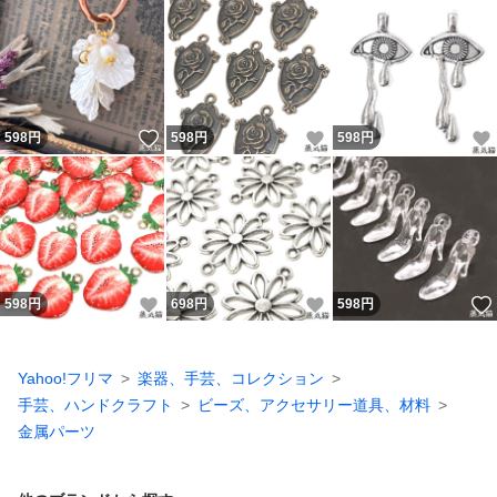
いいね！
いいね！
598
円
598
円
598
円
いいね！
いいね！
598
円
698
円
598
円
Yahoo!フリマ
楽器、手芸、コレクション
手芸、ハンドクラフト
ビーズ、アクセサリー道具、材料
金属パーツ