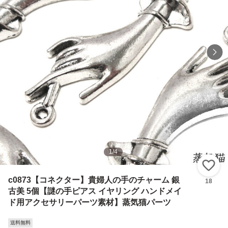
1
/
4
い
c0873【コネクター】貴婦人の手のチャーム 銀
18
古美 5個【謎の手ピアス イヤリング ハンドメイ
ド用アクセサリーパーツ素材】蒸気猫パーツ
送料無料