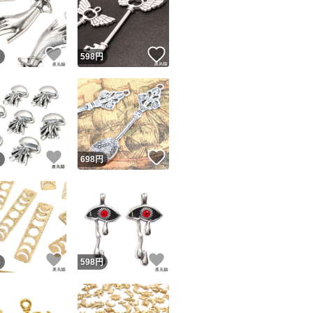
例：
c0075 x3
！
いいね！
いいね！
円
598
円
c0054 x5
o8625 x10
c0139 x20
ユーザーの実績について
★単品や別々購入
！
いいね！
いいね！
円
698
円
引」も） 購入前に
o!フリマが定めた一定の基準を満たしたユーザーにバッジを付与しています
出品者
★1出品を小分けに
この商品の情報をコピーします
等）ので出品単位
取引出品者
Yahoo!フリマの基準をクリアした安心・安全なユーザーです
★SOLD OUT
！
いいね！
いいね！
商品画像の
無断転載は禁止
されています
円
598
円
トください♪
コピーされた情報は
必ずご自身の商品に合わせて編集
してください
★他の出品は「蒸
コピーは
1商品につき1回
です
実績◯+
このユーザーはYahoo!フリマの取引を完了させた実績があり