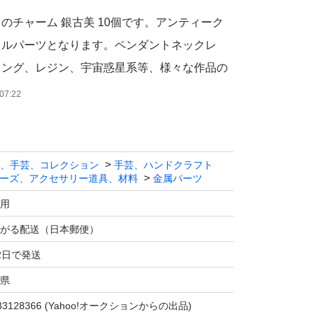
ットのチャーム 銀古美 10個です。アンティーク
タルパーツとなります。ペンダントネックレ
リング、レジン、宇宙惑星系等、様々な作品の
ツとして。
07:22
画像でご確認ください。
、手芸、コレクション
手芸、ハンドクラフト
ーズ、アクセサリー道具、材料
金属パーツ
個入り、銀古美、宇宙ロケット型、メタルチャー
mm、両面同じ
用
がる配送（日本郵便）
機種によりだいぶ異なって見える場合がありま
2日で発送
県
上、小傷・色ムラ・バリが存在する場合があり
33128366
(Yahoo!オークションからの出品)