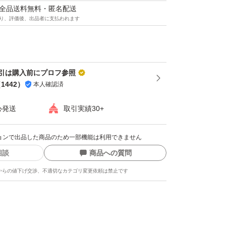
マは全品送料無料・匿名配送
り、評価後、出品者に支払われます
ら1点追加ごとに200円割引させていただきま
引は購入前にプロフ参照
質問」から要コメント）
（
1442
）
本人確認済
心発送
取引実績30+
割引
割引
クションで出品した商品のため一部機能は利用できません
円割引
相談
商品への質問
円割引
からの値下げ交渉、不適切なカテゴリ変更依頼は禁止です
「商品番号」と「点数（＝セット数）」を「質
ださい。大量購入は大歓迎です♪