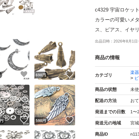
c4329 宇宙ロケ
カラーの可愛いメ
ス、ピアス、イヤ
アクセサリーパー
出品日時：
2026年8月1日 
商品の情報
必ずサイズを5枚目
楽器
！
いいね！
いいね！
カテゴリ
円
698
円
ビ
仕様: 1点＝10
ム、約25mm x 9
商品の状態
未使
配送の方法
おて
※色合いはご利用
発送までの日数
1〜
す。
！
いいね！
いいね！
円
598
円
発送元の地域
宮城
※材料素材の性質
商品ID
n11
ます。