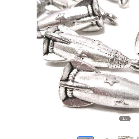
1
/
5