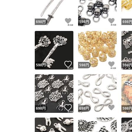
他フ
いいね！
いいね
698
円
598
円
698
スピード
※このバッ
スピ
いいね！
いいね
598
円
598
円
598
スピ
安心
いいね！
いいね
698
円
698
円
598