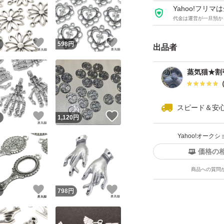
Yahoo!フリ
代金は運営が一旦預か
■■■■■■■■■■
！
いいね！
いいね！
円
598
円
出品者
★おまとめ2点目か
蒸気猫★割
す。 （購入前に「
例：
スピード＆安
合計2点 ⇒ 200円
！
いいね！
いいね！
円
1,120
円
合計5点 ⇒ 800円
Yahoo!オー
合計10点 ⇒ 1800
価格の
合計20点 ⇒ 3800
商品への質問
！
いいね！
いいね！
円
798
円
★おまとめ依頼は
問」からコメントく