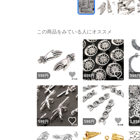
この商品をみている人にオススメ
いいね！
いいね
598
円
698
円
598
いいね！
いいね
598
円
598
円
1,898