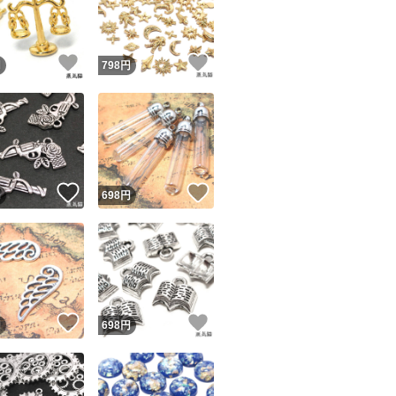
商品情報コピー機
リマ実績◯+
このユーザーは他フリマサービスでの取引実績があります
！
いいね！
いいね！
円
798
円
出品ページへ
&安心発送
キャンセル
ジは実績に基づく表示であり、発送を保証しているものではありません
このユーザーは高頻度で24時間以内＆設定した発送日数内に
ード＆安心発送
ます
！
いいね！
いいね！
円
698
円
ード発送
このユーザーは高頻度で24時間以内に発送しています
発送
このユーザーは設定した発送日数内に発送しています
！
いいね！
いいね！
円
698
円