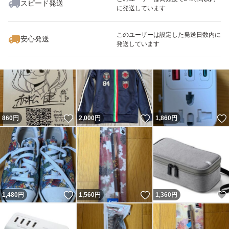
スピード発送
に発送しています
このユーザーは設定した発送日数内に
安心発送
いいね！
いいね！
1,560
円
1,000
円
1,000
円
発送しています
いいね！
いいね！
860
円
2,000
円
1,860
円
いいね！
いいね！
1,480
円
1,560
円
1,360
円