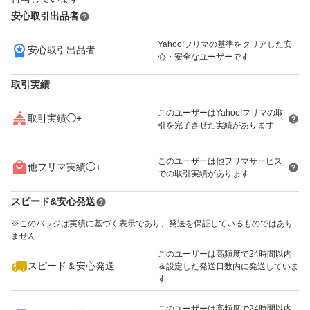
安心取引出品者
Yahoo!フリマの基準をクリアした安
安心取引出品者
いいね！
いいね！
1,800
円
32,900
円
2,000
円
心・安全なユーザーです
取引実績
このユーザーはYahoo!フリマの取
取引実績◯+
引を完了させた実績があります
いいね！
いいね！
6,200
円
1,000
円
2,500
円
このユーザーは他フリマサービス
他フリマ実績◯+
での取引実績があります
スピード&安心発送
※このバッジは実績に基づく表示であり、発送を保証しているものではあり
ません
このユーザーは高頻度で24時間以内
いいね！
いいね！
1,560
円
1,500
円
5,200
円
スピード＆安心発送
＆設定した発送日数内に発送していま
す
このユーザーは高頻度で24時間以内