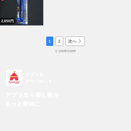
2,650
円
1
2
次へ
1
~
100
件/
106
件