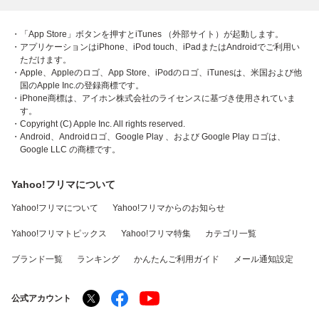
・「App Store」ボタンを押すとiTunes （外部サイト）が起動します。
・アプリケーションはiPhone、iPod touch、iPadまたはAndroidでご利用い
ただけます。
・Apple、Appleのロゴ、App Store、iPodのロゴ、iTunesは、米国および他
国のApple Inc.の登録商標です。
・iPhone商標は、アイホン株式会社のライセンスに基づき使用されていま
す。
・Copyright (C) Apple Inc. All rights reserved.
・Android、Androidロゴ、Google Play 、および Google Play ロゴは、
Google LLC の商標です。
Yahoo!フリマについて
Yahoo!フリマについて
Yahoo!フリマからのお知らせ
Yahoo!フリマトピックス
Yahoo!フリマ特集
カテゴリ一覧
ブランド一覧
ランキング
かんたんご利用ガイド
メール通知設定
公式アカウント