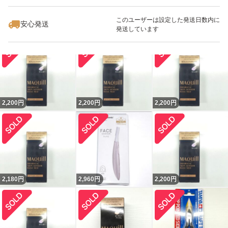
このユーザーは設定した発送日数内に
安心発送
2,200
円
2,200
円
2,980
円
発送しています
2,200
円
2,200
円
2,200
円
2,180
円
2,960
円
2,200
円