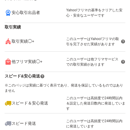
Yahoo!フリマの基準をクリアした安
安心取引出品者
いいね！
いいね！
2,600
円
3,150
円
2,200
円
心・安全なユーザーです
取引実績
このユーザーはYahoo!フリマの取
取引実績◯+
引を完了させた実績があります
2,180
円
3,150
円
2,180
円
このユーザーは他フリマサービス
他フリマ実績◯+
での取引実績があります
スピード&安心発送
※このバッジは実績に基づく表示であり、発送を保証しているものではあり
ません
このユーザーは高頻度で24時間以内
2,200
円
3,000
円
3,000
円
スピード＆安心発送
＆設定した発送日数内に発送していま
す
このユーザーは高頻度で24時間以内
スピード発送
に発送しています