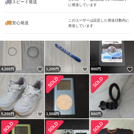
スピード発送
に発送しています
このユーザーは設定した発送日数内に
安心発送
いいね！
いいね！
750
円
1,200
円
1,200
円
発送しています
いいね！
いいね！
4,200
円
1,200
円
900
円
いいね！
5,200
円
1,500
円
900
円