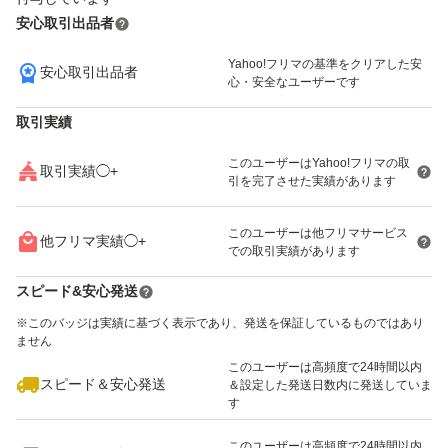
安心取引出品者
Yahoo!フリマの基準をクリアした安
安心取引出品者
いいね！
いいね！
2,750
円
2,200
円
3,150
円
心・安全なユーザーです
取引実績
このユーザーはYahoo!フリマの取
取引実績◯+
引を完了させた実績があります
いいね！
いいね！
2,500
円
1,200
円
1,200
円
このユーザーは他フリマサービス
他フリマ実績◯+
での取引実績があります
スピード&安心発送
※このバッジは実績に基づく表示であり、発送を保証しているものではあり
ません
このユーザーは高頻度で24時間以内
いいね！
いいね！
1,500
円
2,000
円
1,900
円
スピード＆安心発送
＆設定した発送日数内に発送していま
す
このユーザーは高頻度で24時間以内