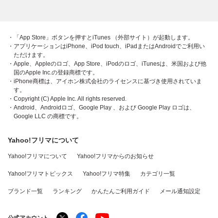
・「App Store」ボタンを押すとiTunes （外部サイト）が起動します。
・アプリケーションはiPhone、iPod touch、iPadまたはAndroidでご利用い
ただけます。
・Apple、Appleのロゴ、App Store、iPodのロゴ、iTunesは、米国および他
国のApple Inc.の登録商標です。
・iPhone商標は、アイホン株式会社のライセンスに基づき使用されていま
す。
・Copyright (C) Apple Inc. All rights reserved.
・Android、Androidロゴ、Google Play 、および Google Play ロゴは、
Google LLC の商標です。
Yahoo!フリマについて
Yahoo!フリマについて
Yahoo!フリマからのお知らせ
Yahoo!フリマトピックス
Yahoo!フリマ特集
カテゴリ一覧
ブランド一覧
ランキング
かんたんご利用ガイド
メール通知設定