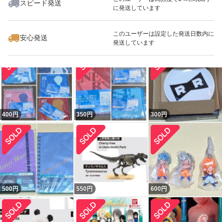
スピード発送
に発送しています
このユーザーは設定した発送日数内に
安心発送
350
円
380
円
480
円
発送しています
400
円
350
円
300
円
500
円
550
円
600
円