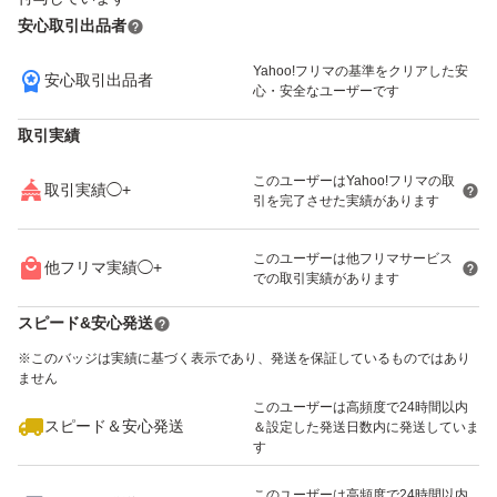
安心取引出品者
Yahoo!フリマの基準をクリアした安
安心取引出品者
1,050
円
1,000
円
3,000
円
心・安全なユーザーです
取引実績
このユーザーはYahoo!フリマの取
取引実績◯+
引を完了させた実績があります
900
円
350
円
1,100
円
このユーザーは他フリマサービス
他フリマ実績◯+
での取引実績があります
スピード&安心発送
※このバッジは実績に基づく表示であり、発送を保証しているものではあり
ません
このユーザーは高頻度で24時間以内
2,300
円
300
円
350
円
スピード＆安心発送
＆設定した発送日数内に発送していま
す
このユーザーは高頻度で24時間以内