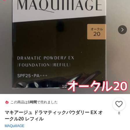
1
/
2
この商品は
1時間
で売れました
い
マキアージュ ドラマティックパウダリー EX オ
0
ークル20 レフィル
MAQuillAGE