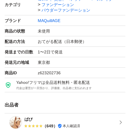
カテゴリ
ファンデーション
パウダーファンデーション
ブランド
MAQuillAGE
商品の状態
未使用
配送の方法
おてがる配送（日本郵便）
発送までの日数
1〜2日で発送
発送元の地域
東京都
商品ID
z623202736
Yahoo!フリマは全品送料無料・匿名配送
代金は運営が一旦預かり、評価後、出品者に支払われます
出品者
ばび
（
649
）
本人確認済