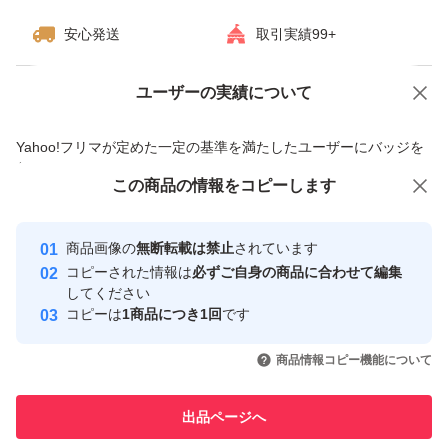
安心発送
取引実績99+
ユーザーの実績について
価格の相談
商品への質問
商品への質問からの値下げ交渉、不適切なカテゴリ変更依頼は禁止です
Yahoo!フリマが定めた一定の基準を満たしたユーザーにバッジを
付与しています
この商品をみている人にオススメ
この商品の情報をコピーします
安心取引出品者
最大10%対象
最大10%対象
最大10%対象
Yahoo!フリマの基準をクリアした安
安心取引出品者
商品画像の
無断転載は禁止
されています
心・安全なユーザーです
コピーされた情報は
必ずご自身の商品に合わせて編集
取引実績
してください
コピーは
1商品につき1回
です
このユーザーはYahoo!フリマの取
取引実績◯+
いいね！
いいね！
2,499
円
2,499
円
2,499
円
引を完了させた実績があります
商品情報コピー機能について
最大10%対象
最大10%対象
最大10%対象
このユーザーは他フリマサービス
他フリマ実績◯+
出品ページへ
での取引実績があります