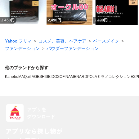
2,450
円
2,490
円
2,490
円
Yahoo!フリマ
コスメ、美容、ヘアケア
ベースメイク
ファンデーション
パウダーファンデーション
他のブランドから探す
Kanebo
MAQuillAGE
SHISEIDO
SOFINA
MENARD
POLA
ミラノコレクション
ESP