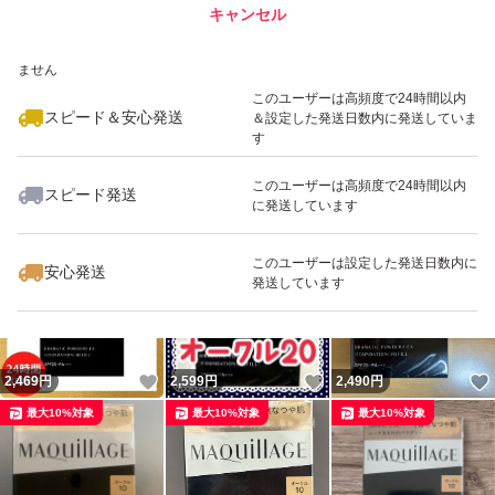
キャンセル
スピード&安心発送
いいね！
いいね！
2,499
※このバッジは実績に基づく表示であり、発送を保証しているものではあり
円
2,470
円
2,499
円
ません
最大10%対象
最大10%対象
このユーザーは高頻度で24時間以内
スピード＆安心発送
＆設定した発送日数内に発送していま
す
このユーザーは高頻度で24時間以内
スピード発送
に発送しています
いいね！
いいね！
2,490
円
2,479
円
2,499
円
最大10%対象
最大10%対象
このユーザーは設定した発送日数内に
安心発送
発送しています
いいね！
いいね！
2,469
円
2,599
円
2,490
円
最大10%対象
最大10%対象
最大10%対象