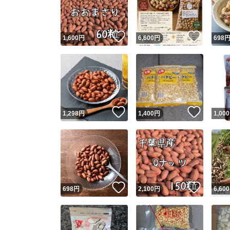
他フ
いいね！
いいね
1,600
円
6,600
円
698
スピード
※このバッ
スピ
いいね！
いいね
1,298
円
1,400
円
1,000
スピ
安心
いいね！
いいね
698
円
2,100
円
6,600