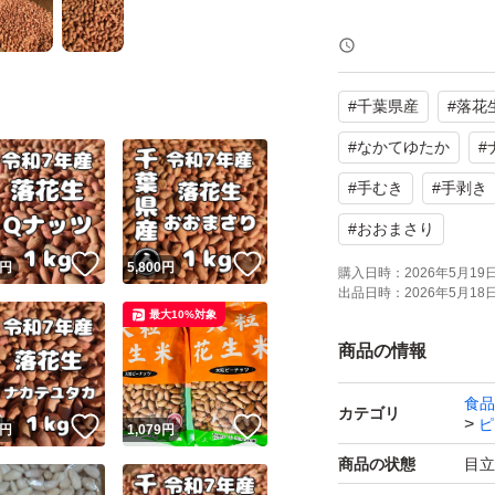
おまとめ歓迎です
ご質問お受けして
#
千葉県産
#
落花
落花ぼっちで乾燥
#
なかてゆたか
#
厳選した選別のむ
#
手むき
#
手剥き
食用の際は調理を
#
おおまさり
！
いいね！
いいね！
円
5,800
円
購入日時：
2026年5月19日 
お値下げは不可と
出品日時：
2026年5月18日 
最大10%対象
まとめ買いなどご
商品の情報
検品はしておりま
食品
カテゴリ
ピ
！
いいね！
いいね！
ます、画像でご確
円
1,079
円
物ですので発送後
商品の状態
目立