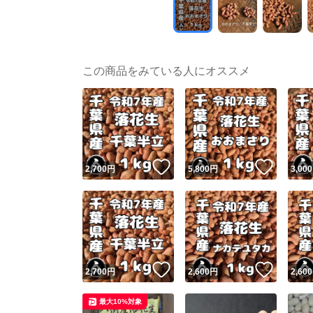
この商品をみている人にオススメ
いいね！
いいね
2,700
円
5,800
円
3,000
いいね！
いいね
2,700
円
2,600
円
2,600
最大10%対象