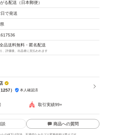
はご遠慮下さい。
がる配送（日本郵便）
トでの発送を予定しております。
2日で発送
明、注意事項をよくお読みの上、ご購入くださ
県
1617536
マは全品送料無料・匿名配送
きをして頂ける方、即購入歓迎です。
り、評価後、出品者に支払われます
店
（
1257
）
本人確認済
者
取引実績99+
相談
商品への質問
からの値下げ交渉、不適切なカテゴリ変更依頼は禁止です