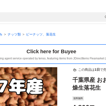
み
ナッツ類
ピーナッツ、落花生
Click here for Buyee
ing agent service operated by tenso, featuring items from JDirectItems Fleamarket 
この商品は
1日
で
千葉県産 おお
燥生落花生
送料無料