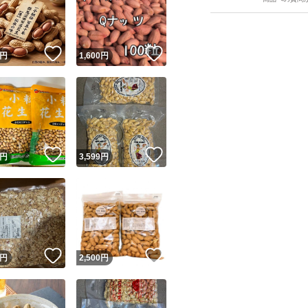
#大まさり
#オオマサリ
#大マサリ
！
いいね！
いいね！
円
1,600
円
#大品 種
#ネオ
#Qナッツ
#P114
ユーザーの実績について
！
いいね！
いいね！
#千葉半立
円
3,599
円
#なかてゆたか
o!フリマが定めた一定の基準を満たしたユーザーにバッジを付与しています
出品者
#ナカテユタカ
この商品の情報をコピーします
#八街
取引出品者
Yahoo!フリマの基準をクリアした安心・安全なユーザーです
#スパイファミリー
！
いいね！
いいね！
商品画像の
無断転載は禁止
されています
円
2,500
円
#アーニャ
コピーされた情報は
必ずご自身の商品に合わせて編集
してください
コピーは
1商品につき1回
です
実績◯+
このユーザーはYahoo!フリマの取引を完了させた実績があり