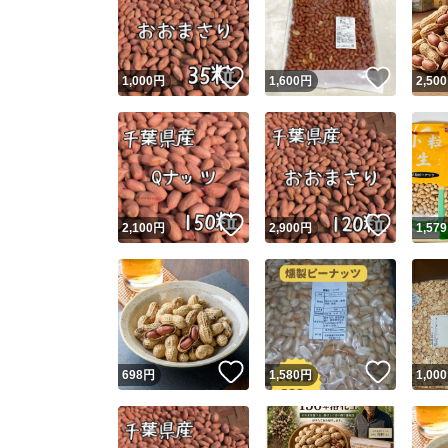
いいね！
いいね
1,000
円
1,600
円
2,500
いいね！
いいね
2,100
円
2,900
円
1,579
Yaho
安心取引
安心
いいね！
いいね
698
円
1,580
円
1,000
取引実績
取引