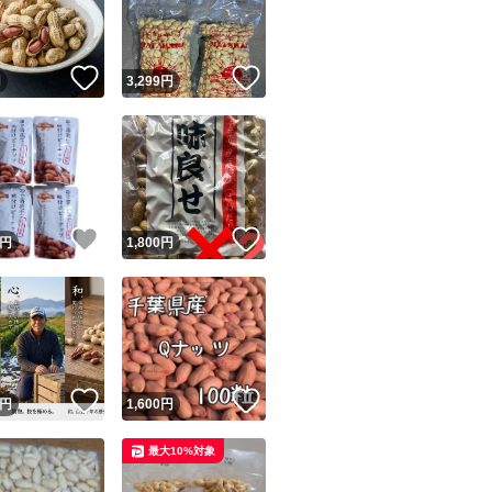
商品情報コピー機
リマ実績◯+
このユーザーは他フリマサービスでの取引実績があります
！
いいね！
いいね！
円
3,299
円
出品ページへ
&安心発送
キャンセル
ジは実績に基づく表示であり、発送を保証しているものではありません
このユーザーは高頻度で24時間以内＆設定した発送日数内に
ード＆安心発送
ます
！
いいね！
いいね！
円
1,800
円
ード発送
このユーザーは高頻度で24時間以内に発送しています
発送
このユーザーは設定した発送日数内に発送しています
！
いいね！
いいね！
円
1,600
円
最大10%対象