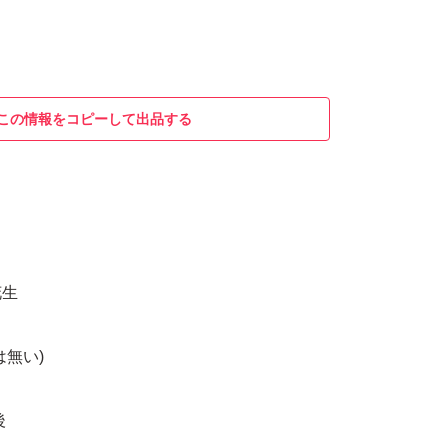
この情報をコピーして出品する
花生
は無い)
後