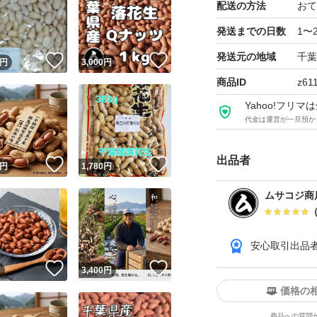
ので、神経質な方
配送の方法
おて
ゆうパケットポス
発送までの日数
1〜
以上、上記商品説
発送元の地域
千葉
！
いいね！
いいね！
円
3,000
円
い。
商品ID
z61
Yahoo!フリ
スムーズなお取引
代金は運営が一旦預か
出品者
#千葉県産
！
いいね！
いいね！
円
1,780
円
#落花生
ムサコジ商
#ピーナッツ
#ピーナツ
安心取引出品
#むき身
！
いいね！
いいね！
円
3,400
円
#剥き身
価格の
#殻剥き
商品への質問