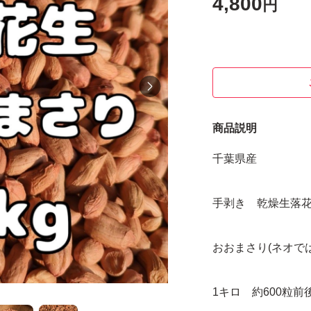
4,800
円
商品説明
千葉県産
手剥き 乾燥生落
おおまさり(ネオで
1キロ 約600粒前