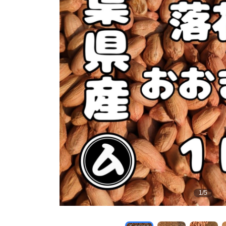
1
/
5