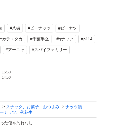
。
おります。
生
#
八街
#
ピーナッツ
#
ピーナツ
させたものを手で剥いた剥き身となります。
ナカテユタカ
#
千葉半立
#
qナッツ
#
p114
き身です。
#
アーニャ
#
スパイファミリー
して下さい。
15:58
させて頂きますが、
14:50
検討の際はご相談下さい。
すがある程度のシミなど入っていることもあり
スナック、お菓子、おつまみ
ナッツ類
ーナッツ、落花生
認の上、気になる方はご遠慮ください。また生
の割れ等、トラブルなどは責任を負いかねます
った傷や汚れなし