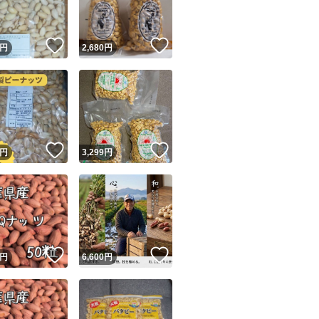
！
いいね！
いいね！
円
2,680
円
！
いいね！
いいね！
円
3,299
円
！
いいね！
いいね！
円
6,600
円