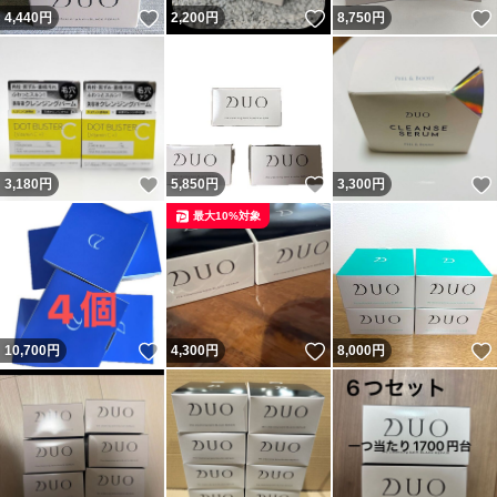
いいね！
いいね！
4,440
円
2,200
円
8,750
円
いいね！
いいね！
3,180
円
5,850
円
3,300
円
最大10%対象
いいね！
いいね！
10,700
円
4,300
円
8,000
円