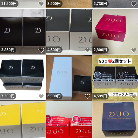
いいね！
11,500
円
3,900
円
2,730
円
いいね！
いいね！
3,850
円
4,500
円
2,800
円
いいね！
いいね！
7,300
円
6,990
円
4,599
円