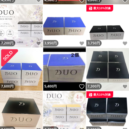
いいね！
いいね！
4,350
円
4,580
円
8,600
円
最大10%対象
いいね！
いいね！
7,200
円
3,950
円
3,750
円
いいね！
7,600
円
5,400
円
7,300
円
最大10%対象