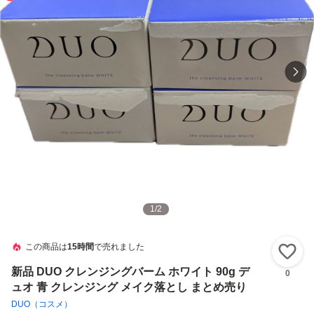
1
/
2
この商品は
15時間
で売れました
い
新品 DUO クレンジングバーム ホワイト 90g デ
0
ュオ 青 クレンジング メイク落とし まとめ売り
DUO（コスメ）