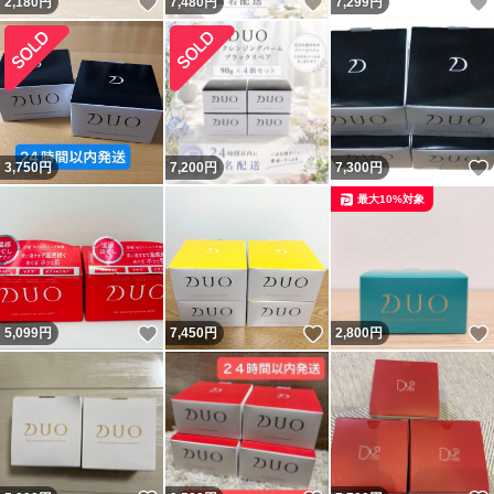
いいね！
いいね！
2,180
円
7,480
円
7,299
円
3,750
円
7,200
円
7,300
円
最大10%対象
いいね！
いいね！
5,099
円
7,450
円
2,800
円