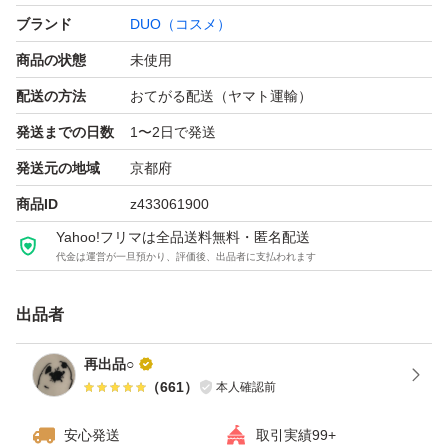
ブランド
DUO（コスメ）
商品の状態
未使用
配送の方法
おてがる配送（ヤマト運輸）
発送までの日数
1〜2日で発送
発送元の地域
京都府
商品ID
z433061900
Yahoo!フリマは全品送料無料・匿名配送
代金は運営が一旦預かり、評価後、出品者に支払われます
出品者
再出品○
（
661
）
本人確認前
安心発送
取引実績99+