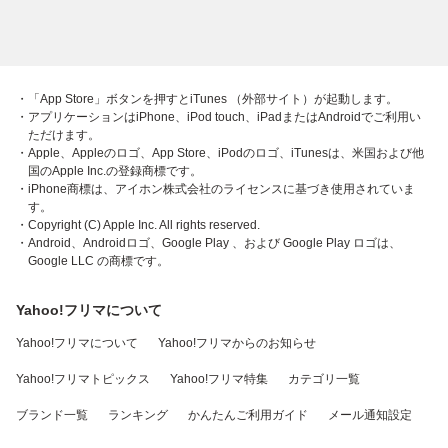
・「App Store」ボタンを押すとiTunes （外部サイト）が起動します。
・アプリケーションはiPhone、iPod touch、iPadまたはAndroidでご利用い
ただけます。
・Apple、Appleのロゴ、App Store、iPodのロゴ、iTunesは、米国および他
国のApple Inc.の登録商標です。
・iPhone商標は、アイホン株式会社のライセンスに基づき使用されていま
す。
・Copyright (C) Apple Inc. All rights reserved.
・Android、Androidロゴ、Google Play 、および Google Play ロゴは、
Google LLC の商標です。
Yahoo!フリマについて
Yahoo!フリマについて
Yahoo!フリマからのお知らせ
Yahoo!フリマトピックス
Yahoo!フリマ特集
カテゴリ一覧
ブランド一覧
ランキング
かんたんご利用ガイド
メール通知設定