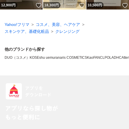
いいね！
いいね！
12,900
円
18,300
円
10,500
円
Yahoo!フリマ
コスメ、美容、ヘアケア
スキンケア、基礎化粧品
クレンジング
他のブランドから探す
DUO（コスメ）
KOSE
shu uemura
naris COSMETICS
Kao
FANCL
POLA
DHC
Atten