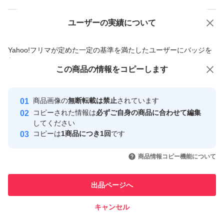
ユーザーの実績について
価格の相談
商品への質問
商品への質問からの値下げ交渉、不適切なカテゴリ変更依頼は禁止です
Yahoo!フリマが定めた一定の基準を満たしたユーザーにバッジを
付与しています
この商品をみている人にオススメ
この商品の情報をコピーします
安心取引出品者
最大10%対象
Yahoo!フリマの基準をクリアした安
安心取引出品者
商品画像の
無断転載は禁止
されています
心・安全なユーザーです
コピーされた情報は
必ずご自身の商品に合わせて編集
取引実績
してください
コピーは
1商品につき1回
です
このユーザーはYahoo!フリマの取
取引実績◯+
いいね！
いいね！
8,199
円
4,580
円
2,150
円
引を完了させた実績があります
商品情報コピー機能について
このユーザーは他フリマサービス
他フリマ実績◯+
出品ページへ
での取引実績があります
キャンセル
スピード&安心発送
いいね！
いいね！
9,199
※このバッジは実績に基づく表示であり、発送を保証しているものではあり
円
4,440
円
3,800
円