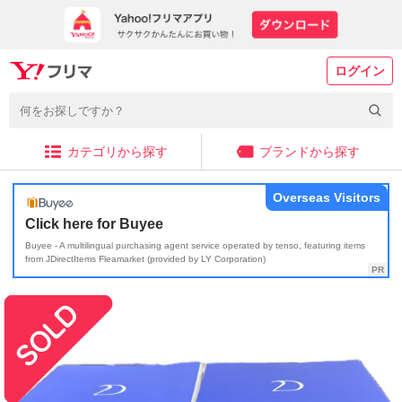
ログイン
カテゴリから探す
ブランドから探す
Overseas Visitors
Click here for Buyee
Buyee - A multilingual purchasing agent service operated by tenso, featuring items
from JDirectItems Fleamarket (provided by LY Corporation)