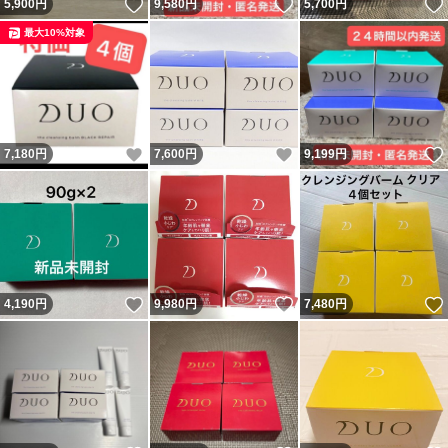
いいね！
いいね！
5,900
円
9,580
円
5,700
円
最大10%対象
いいね！
いいね！
7,180
円
7,600
円
9,199
円
いいね！
いいね！
4,190
円
9,980
円
7,480
円