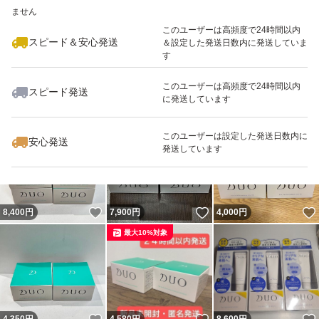
ません
このユーザーは高頻度で24時間以内
スピード＆安心発送
＆設定した発送日数内に発送していま
す
このユーザーは高頻度で24時間以内
スピード発送
に発送しています
いいね！
いいね！
10,000
円
5,400
円
13,200
円
このユーザーは設定した発送日数内に
安心発送
発送しています
いいね！
いいね！
8,400
円
7,900
円
4,000
円
最大10%対象