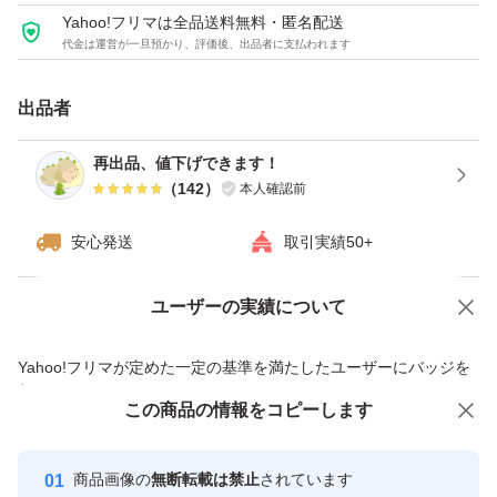
Yahoo!フリマは全品送料無料・匿名配送
代金は運営が一旦預かり、評価後、出品者に支払われます
出品者
再出品、値下げできます！
（
142
）
本人確認前
安心発送
取引実績50+
ユーザーの実績について
価格の相談
商品への質問
商品への質問からの値下げ交渉、不適切なカテゴリ変更依頼は禁止です
Yahoo!フリマが定めた一定の基準を満たしたユーザーにバッジを
付与しています
この商品をみている人にオススメ
この商品の情報をコピーします
安心取引出品者
Yahoo!フリマの基準をクリアした安
安心取引出品者
商品画像の
無断転載は禁止
されています
心・安全なユーザーです