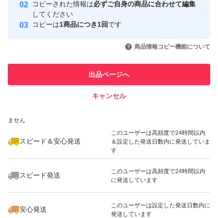
コピーされた情報は
必ずご自身の商品に合わせて編集
取引実績
してください
コピーは
1商品につき1回
です
このユーザーはYahoo!フリマの取
取引実績◯+
いいね！
いいね！
500
円
500
円
600
円
引を完了させた実績があります
商品情報コピー機能について
このユーザーは他フリマサービス
他フリマ実績◯+
出品ページへ
での取引実績があります
キャンセル
スピード&安心発送
いいね！
いいね！
680
※このバッジは実績に基づく表示であり、発送を保証しているものではあり
円
450
円
650
円
ません
このユーザーは高頻度で24時間以内
スピード＆安心発送
＆設定した発送日数内に発送していま
す
このユーザーは高頻度で24時間以内
スピード発送
に発送しています
いいね！
いいね！
700
円
500
円
600
円
このユーザーは設定した発送日数内に
安心発送
発送しています