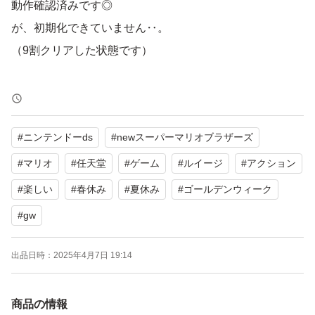
動作確認済みです◎
が、初期化できていません‥。
（9割クリアした状態です）
ケースと説明書に多少の傷があります。
写真をご確認ください。
#
ニンテンドーds
#
newスーパーマリオブラザーズ
初期化することが面倒でない方、
#
マリオ
#
任天堂
#
ゲーム
#
ルイージ
#
アクション
マリオが好きな方、
#
楽しい
#
春休み
#
夏休み
#
ゴールデンウィーク
ご購入検討よろしくお願いします！
#
gw
出品日時：
2025年4月7日 19:14
商品の情報