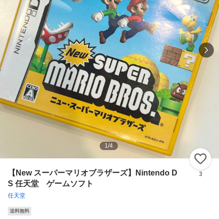
1
/
4
い
【New スーパーマリオブラザーズ】Nintendo D
3
S 任天堂 ゲームソフト
任天堂
送料無料