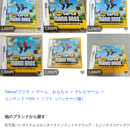
いいね！
いいね！
1,000
円
1,000
円
1,000
円
いいね！
いいね！
1,000
円
1,000
円
1,000
円
Yahoo!フリマ
ゲーム、おもちゃ
テレビゲーム
ニンテンドーDS
ソフト（パッケージ版）
他のブランドから探す
任天堂
バンダイナムコエンターテインメント
スクウェア・エニックス
コナミデジ