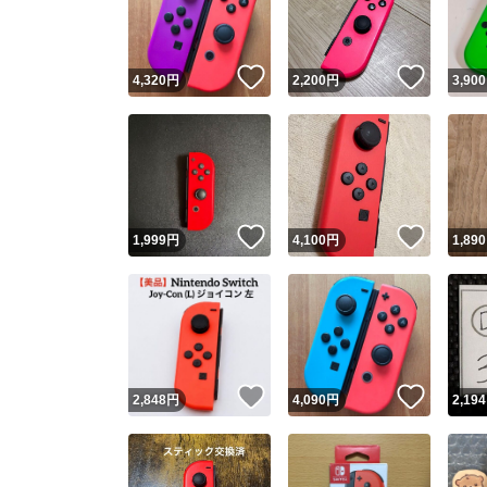
他フ
いいね！
いいね
4,320
円
2,200
円
3,900
スピード
※このバッ
スピ
いいね！
いいね
1,999
円
4,100
円
1,890
スピ
安心
いいね！
いいね
2,848
円
4,090
円
2,194