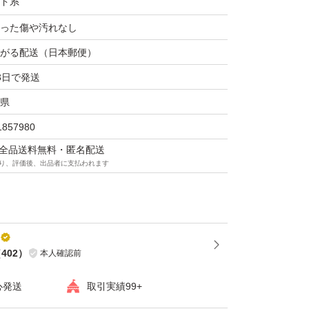
ド系
った傷や汚れなし
がる配送（日本郵便）
3日で発送
県
1857980
マは全品送料無料・匿名配送
り、評価後、出品者に支払われます
（
402
）
本人確認前
心発送
取引実績99+