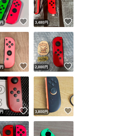
商品情報コピー機
リマ実績◯+
このユーザーは他フリマサービスでの取引実績があります
！
いいね！
いいね！
円
3,480
円
出品ページへ
&安心発送
キャンセル
ジは実績に基づく表示であり、発送を保証しているものではありません
このユーザーは高頻度で24時間以内＆設定した発送日数内に
ード＆安心発送
ます
！
いいね！
いいね！
円
2,000
円
ード発送
このユーザーは高頻度で24時間以内に発送しています
発送
このユーザーは設定した発送日数内に発送しています
！
いいね！
いいね！
円
3,800
円