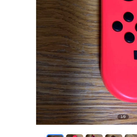
1
/
9