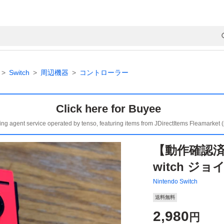
Switch
周辺機器
コントローラー
Click here for Buyee
ing agent service operated by tenso, featuring items from JDirectItems Fleamarket 
【動作確認済】
witch ジ
Nintendo Switch
送料無料
2,980
円