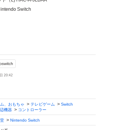
endo Switch
oswitch
が、確認以外にも不具合があるかもしれませ
キズ等ありますので、わかりにくいとは思いま
 20:42
認・ご判断、ご了承いただける方よろしくお願
ム、おもちゃ
テレビゲーム
Switch
辺機器
コントローラー
い致します。
堂
Nintendo Switch
をお願いします。