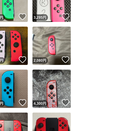
！
いいね！
いいね！
円
3,295
円
！
いいね！
いいね！
円
2,080
円
！
いいね！
いいね！
円
4,300
円