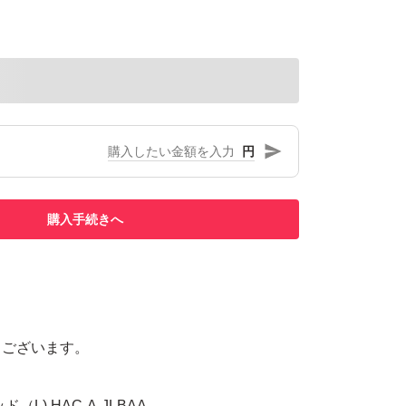
円
購入手続きへ
うございます。
ド（L) HAC-A-JLBAA