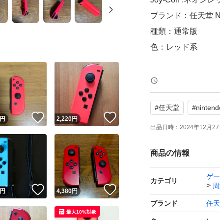
ブランド：任天堂 Nint
種類：通常版
色：レッド系
動作確認済み。
#
任天堂
#
nintend
動作確認済みです
！
いいね！
いいね！
円
2,220
円
ん。薄いスレ・小
出品日時：
2024年12月27日
すが画像にてご確
商品の情報
い致します。
ゲー
カテゴリ
周
返品等不可でお願
！
いいね！
いいね！
円
4,380
円
ブランド
任天
最大10%対象
ご理解の上ご購入