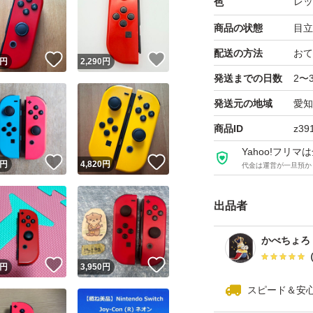
レッ
色
商品の状態
目立
配送の方法
おて
！
いいね！
いいね！
円
2,290
円
発送までの日数
2〜
発送元の地域
愛知
商品ID
z39
Yahoo!フリ
！
いいね！
いいね！
円
4,820
円
代金は運営が一旦預か
出品者
かべちょろ
！
いいね！
いいね！
円
3,950
円
スピード＆安