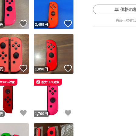
価格の
商品への質問
！
いいね！
いいね！
円
2,499
円
ユーザーの実績について
！
いいね！
いいね！
円
1,890
円
o!フリマが定めた一定の基準を満たしたユーザーにバッジを付与しています
大10%対象
最大10%対象
出品者
この商品の情報をコピーします
取引出品者
Yahoo!フリマの基準をクリアした安心・安全なユーザーです
！
いいね！
いいね！
商品画像の
無断転載は禁止
されています
円
1,700
円
コピーされた情報は
必ずご自身の商品に合わせて編集
してください
コピーは
1商品につき1回
です
実績◯+
このユーザーはYahoo!フリマの取引を完了させた実績があり