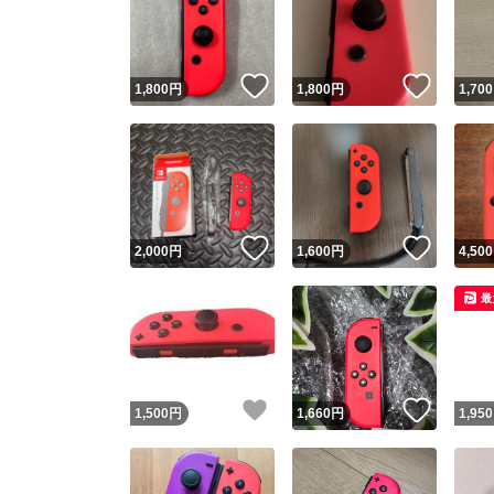
いいね！
いいね
1,800
円
1,800
円
1,700
いいね！
いいね
2,000
円
1,600
円
4,500
Yaho
最
安心取引
安心
いいね！
いいね
1,500
円
1,660
円
1,950
取引実績
取引