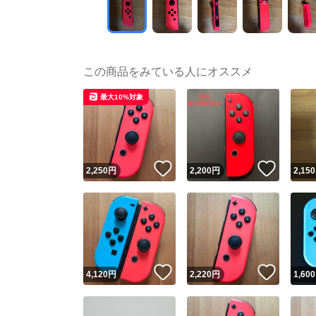
この商品をみている人にオススメ
最大10%対象
いいね！
いいね
2,250
円
2,200
円
2,150
いいね！
いいね
4,120
円
2,220
円
1,600