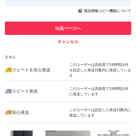
このユーザーはYahoo!フリマの取
取引実績◯+
いいね！
いいね！
8,700
円
18,000
円
8,700
円
引を完了させた実績があります
商品情報コピー機能について
フルベール化粧品 サロンドフルベール パーフェクト アイ
このユーザーは他フリマサービス
他フリマ実績◯+
出品ページへ
クリーム 15g
での取引実績があります
ブランド：SALON DE FLOUVEIL
キャンセル
スピード&安心発送
いいね！
いいね！
8,700
※このバッジは実績に基づく表示であり、発送を保証しているものではあり
円
9,600
円
1,380
円
ません
このユーザーは高頻度で24時間以内
スピード＆安心発送
＆設定した発送日数内に発送していま
す
このユーザーは高頻度で24時間以内
スピード発送
に発送しています
いいね！
いいね！
3,150
円
1,432
円
8,700
円
このユーザーは設定した発送日数内に
安心発送
発送しています