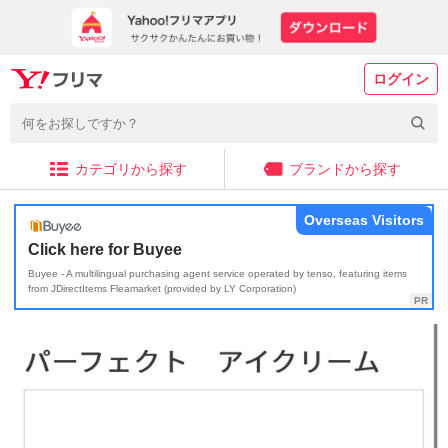
ログイン
カテゴリから探す
ブランドから探す
Overseas Visitors
Click here for Buyee
Buyee - A multilingual purchasing agent service operated by tenso, featuring items
from JDirectItems Fleamarket (provided by LY Corporation)