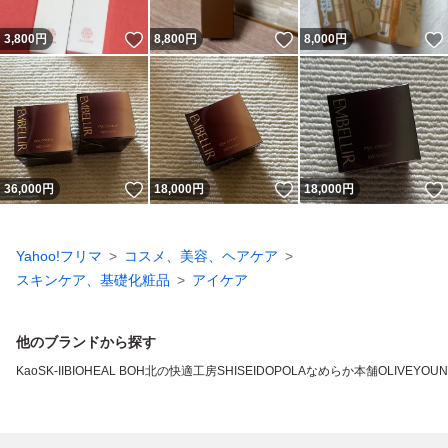
いいね！
いいね！
3,800
円
8,800
円
8,000
円
いいね！
いいね！
36,000
円
18,000
円
18,000
円
Yahoo!フリマ
コスメ、美容、ヘアケア
スキンケア、基礎化粧品
アイケア
他のブランドから探す
Kao
SK-II
BIOHEAL BOH
北の快適工房
SHISEIDO
POLA
なめらか本舗
OLIVEYOU