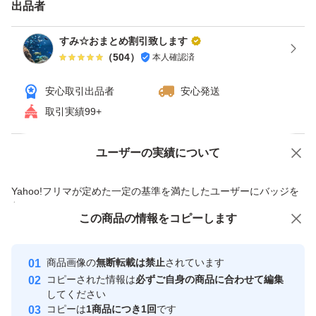
出品者
宜しくお願い致します
すみ☆おまとめ割引致します
（
504
）
本人確認済
購入後のメッセージで
パンフレットの有無お知らせください。
安心取引出品者
安心発送
コメント無ければ無しで
取引実績99+
商品のみ発送致します。
ユーザーの実績について
価格の相談
商品への質問
プチプチ包装で
商品への質問からの値下げ交渉、不適切なカテゴリ変更依頼は禁止です
Yahoo!フリマが定めた一定の基準を満たしたユーザーにバッジを
発送となります！
付与しています
この商品をみている人にオススメ
この商品の情報をコピーします
安心取引出品者
フルベール化粧品 FLOVEILE化粧品
Yahoo!フリマの基準をクリアした安
安心取引出品者
商品画像の
無断転載は禁止
されています
心・安全なユーザーです
マスク 化粧水 高保湿クリーム
コピーされた情報は
必ずご自身の商品に合わせて編集
サロンドフルベール パック
取引実績
してください
コピーは
1商品につき1回
です
アイケア クマ シミ シワ改善