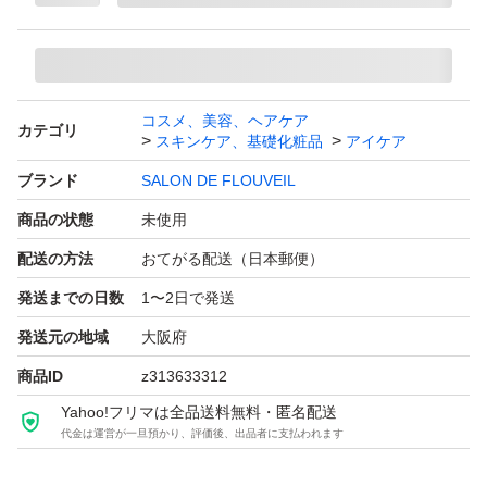
目の下、目の周り
小ジワ、乾燥などに
おススメです♪
コスメ、美容、ヘアケア
カテゴリ
スキンケア、基礎化粧品
アイケア
フルベール化粧品の
ブランド
SALON DE FLOUVEIL
アイクリーム最新版です♪
商品の状態
未使用
配送の方法
おてがる配送（日本郵便）
2026年 7月
発送までの日数
1〜2日で発送
正規店より購入です(^^)
発送元の地域
大阪府
商品ID
z313633312
新品未使用
Yahoo!フリマは全品送料無料・匿名配送
未開封です(^^)
代金は運営が一旦預かり、評価後、出品者に支払われます
ご質問等お気軽にどうぞ