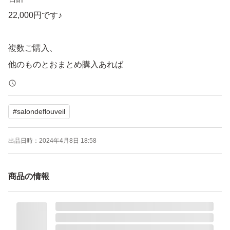
22,000円です♪
複数ご購入、
他のものとおまとめ購入あれば
さらに、お値引き可能です。
#
salondeflouveil
目元 法令線 口周り など
出品日時：
2024年4月8日 18:58
乾燥しやすくデリケートな部分の
美容液保湿クリーム
商品の情報
もちもち、プルプル肌へ
ピーんと張る感じです(^^)