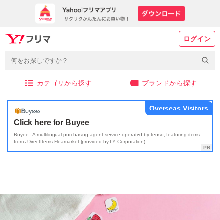
ログイン
カテゴリから探す
ブランドから探す
Overseas Visitors
Click here for Buyee
Buyee - A multilingual purchasing agent service operated by tenso, featuring items
from JDirectItems Fleamarket (provided by LY Corporation)