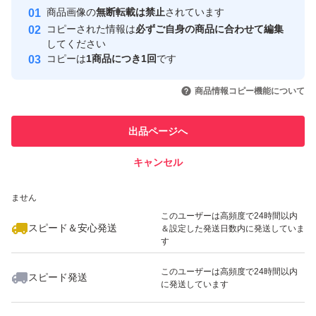
す。
Yahoo!フリマの基準をクリアした安
安心取引出品者
商品画像の
無断転載は禁止
されています
心・安全なユーザーです
②ご購入後、取引連絡にて印字希望のお名前をお願いしま
コピーされた情報は
必ずご自身の商品に合わせて編集
取引実績
してください
す。
コピーは
1商品につき1回
です
このユーザーはYahoo!フリマの取
取引実績◯+
いいね！
いいね！
1,300
円
690
円
990
円
引を完了させた実績があります
使い方&注意事項
商品情報コピー機能について
①シールを剥がし、タグ等にギュッと強くおさえて貼りま
このユーザーは他フリマサービス
他フリマ実績◯+
出品ページへ
での取引実績があります
す。更に粘着を強めたい場合、当て布をして160℃〜18
0℃で20秒程おさえてください。アイロンできない素材、
キャンセル
スピード&安心発送
凹凸のあるものには使用できません。
いいね！
いいね！
690
※このバッジは実績に基づく表示であり、発送を保証しているものではあり
円
990
円
980
円
ません
②素材によりますがタグ以外にも衣類や靴の中敷き等にも
最大10%対象
このユーザーは高頻度で24時間以内
貼れます♪
スピード＆安心発送
＆設定した発送日数内に発送していま
す
③洗濯乾燥機はOKです。素材や、洗濯方法、回数によっ
ては効果に差異が出る場合があります。伸縮や凹凸のある
このユーザーは高頻度で24時間以内
スピード発送
に発送しています
いいね！
いいね！
1,000
円
890
円
690
円
素材には接着面が少なくなる為剥がれやすくなります。
最大10%対象