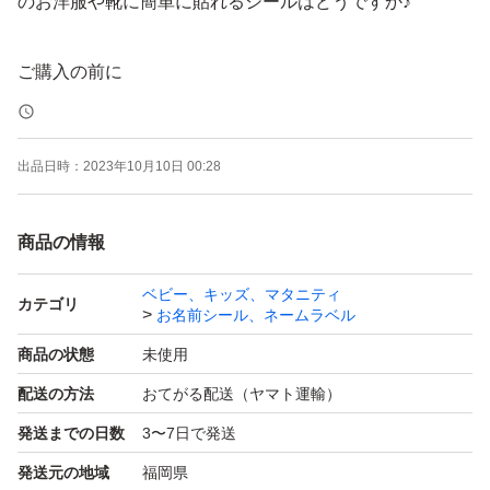
のお洋服や靴に簡単に貼れるシールはどうですか♪
ご購入の前に
①手書きデザインの為お名前のフォントは基本可愛らしく
「手書きフォント」とさせていただきます。他のフォント
出品日時：
2023年10月10日 00:28
ご希望の方はまずご相談ください。
商品の情報
②お名前の合計文字数によっては、お名前の位置がサンプ
ルと違ったり、文字じたいが小さく印字されますのでご了
ベビー、キッズ、マタニティ
カテゴリ
お名前シール、ネームラベル
承ください。
商品の状態
未使用
③基本はひらがなですが漢字やカタカナ、ローマ字をご希
配送の方法
おてがる配送（ヤマト運輸）
望の際はご相談ください。（漢字ご希望の場合、一般的に
発送までの日数
3〜7日で発送
変換される漢字のみとなりますのでご了承ください）
発送元の地域
福岡県