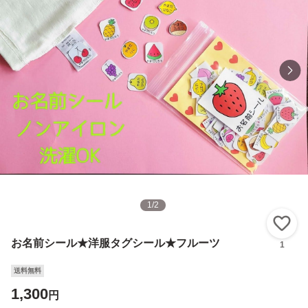
1
/
2
い
お名前シール★洋服タグシール★フルーツ
1
送料無料
1,300
円