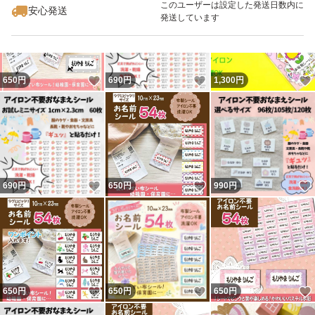
優れた耐水性をもっていますがごく稀に色移り、イラスト
このユーザーは設定した発送日数内に
安心発送
発送しています
の滲みが出る場合があります。
最後までご高覧頂きありがとうございました★
いいね！
いいね！
650
円
690
円
1,300
円
#お名前シール #シール #洋服タグシール #タグシール #洋
服シール #お花 #かわいいシール #お花シール #子供 #女
の子 #男の子 #花 #保育園
#ノンアイロンシール #洗濯できるシール #名前シール #手
書きシール #イラストシール
いいね！
いいね！
690
円
650
円
990
円
いいね！
いいね！
650
円
650
円
650
円