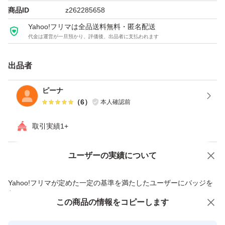
商品ID
z262285658
カットの形、文字位置、文字色はお任せになりますのでご
Yahoo!フリマは全品送料無料・匿名配送
理解ください。大きさは均一ではありません。多少のスレ
代金は運営が一旦預かり、評価後、出品者に支払われます
はご了承ください。
出品者
⑤一つずつ心を込めて丁寧にお作りしますが、ハンドメイ
ピーナ
ドのため気になる方はご遠慮願います。
（
6
）
本人確認前
取引実績1+
種類ごとの枚数はお任せになります。サンプル画像を見て
種類ごとの何枚指定をご希望の方はご相談ください。また
ユーザーの実績について
価格の相談
商品への質問
は希望番号でお願いします★
商品への質問からの値下げ交渉、不適切なカテゴリ変更依頼は禁止です
Yahoo!フリマが定めた一定の基準を満たしたユーザーにバッジを
ご注文時の手順
付与しています
この商品をみている人にオススメ
この商品の情報をコピーします
安心取引出品者
①ご質問や確認したい事などあればコメントをお願いしま
最大10%対象
最大10%対象