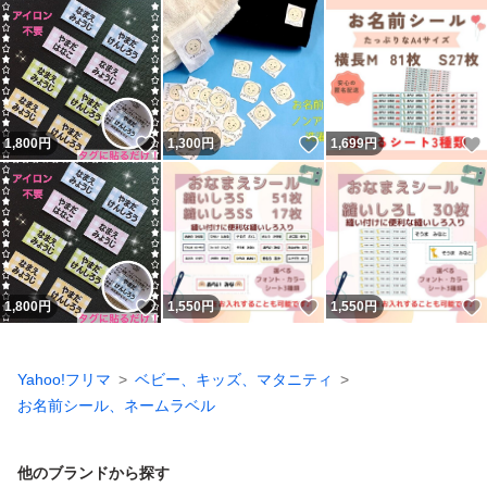
いいね！
いいね！
1,800
円
1,300
円
1,699
円
いいね！
いいね！
1,800
円
1,550
円
1,550
円
Yahoo!フリマ
ベビー、キッズ、マタニティ
お名前シール、ネームラベル
他のブランドから探す