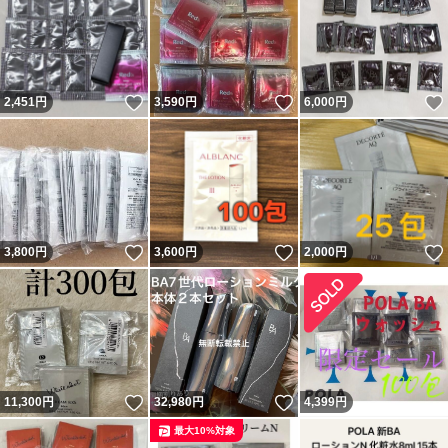
いいね！
いいね！
2,451
円
3,590
円
6,000
円
いいね！
いいね！
3,800
円
3,600
円
2,000
円
いいね！
いいね！
11,300
円
32,980
円
4,399
円
最大10%対象