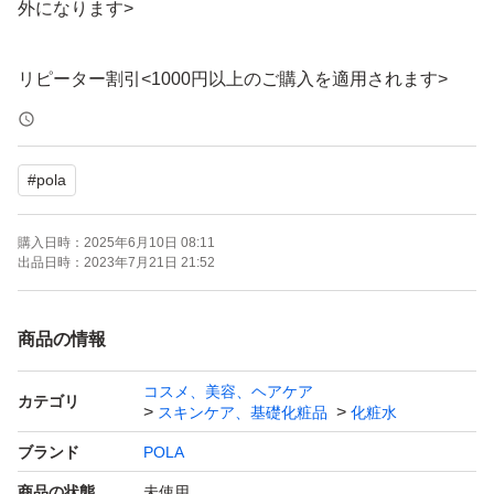
外になります>
リピーター割引<1000円以上のご購入を適用されます>
2回目以後のご利用につき合計金額より100円割引<商品複
数購入の場合、同梱割引と併用していただけます>
#
pola
商品を複数購入をご希望の場合、またはリピーター割引を
購入日時：
2025年6月10日 08:11
ご希望の場合、必ず購入ボタンを押す前にコメントにてご
出品日時：
2023年7月21日 21:52
連絡ください。専用ページを作り致します。購入手続き後
には対応しませんので、ご了承ください。
商品の情報
コスメ、美容、ヘアケア
専用ページ作成24時間が過ぎても連絡無く決済されない
カテゴリ
スキンケア、基礎化粧品
化粧水
場合には専用を削除致します。
ブランド
POLA
商品の状態
未使用