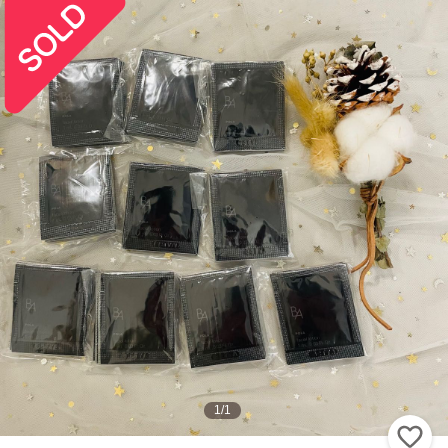
1
/
1
い