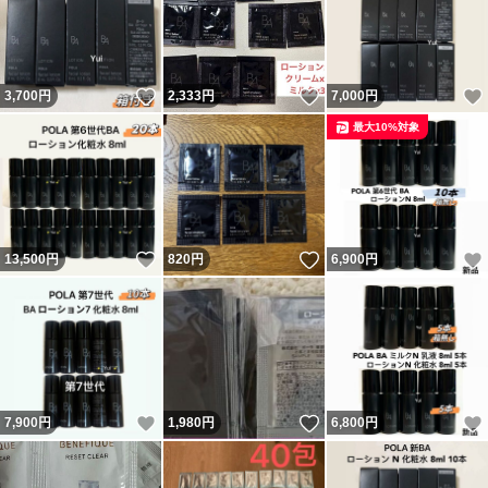
いいね！
いいね！
3,700
円
2,333
円
7,000
円
最大10%対象
いいね！
いいね！
13,500
円
820
円
6,900
円
いいね！
いいね！
7,900
円
1,980
円
6,800
円