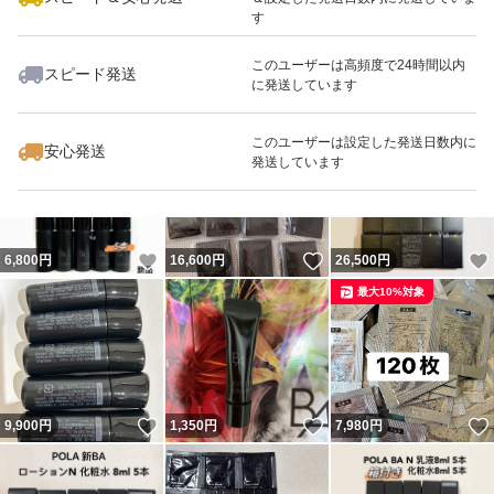
す
このユーザーは高頻度で24時間以内
スピード発送
に発送しています
いいね！
いいね！
3,100
円
2,000
円
3,450
円
最大10%対象
このユーザーは設定した発送日数内に
安心発送
発送しています
いいね！
いいね！
6,800
円
16,600
円
26,500
円
最大10%対象
いいね！
いいね！
9,900
円
1,350
円
7,980
円