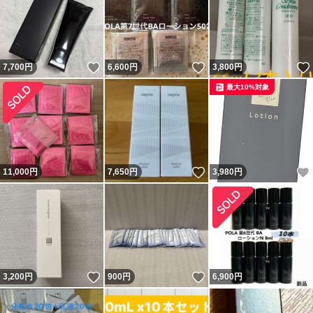
いいね！
いいね！
7,700
円
6,600
円
3,800
円
最大10%対象
いいね！
11,000
円
7,650
円
3,980
円
いいね！
いいね！
3,200
円
900
円
6,900
円