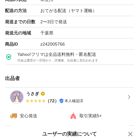
角層にみずみずしく吸い込まれるとろみ触感
配送の方法
おてがる配送（ヤマト運輸）
とろみ感触のローションが、肌にみずみずしく吸い込まれ
発送までの日数
2〜3日で発送
ます。うるおいで膨らむようなハリ感とツヤ感を与えま
す。
発送元の地域
千葉県
商品ID
z242005766
POLA BA ローションN 第六世代 新サンプル
Yahoo!フリマは全品送料無料・匿名配送
代金は運営が一旦預かり、評価後、出品者に支払われます
1.0ml×100包100ml
参考定価:本体 120ml￥22,000円
出品者
同梱割引、リピーター割引以外のお値下げ交渉は答えられ
うさぎ
（
72
）
本人確認済
ません。ご購入者さまのご都合による、ご購入後のキャン
セルは受付ておりませんので、ご了承くださいませ。
安心発送
取引実績5+
ユーザーの実績について
価格の相談
商品への質問