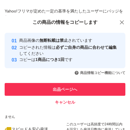
商品への質問からの値下げ交渉、不適切なカテゴリ変更依頼は禁止です
Yahoo!フリマが定めた一定の基準を満たしたユーザーにバッジを
付与しています
この商品をみている人にオススメ
この商品の情報をコピーします
安心取引出品者
Yahoo!フリマの基準をクリアした安
安心取引出品者
商品画像の
無断転載は禁止
されています
心・安全なユーザーです
コピーされた情報は
必ずご自身の商品に合わせて編集
取引実績
してください
コピーは
1商品につき1回
です
このユーザーはYahoo!フリマの取
取引実績◯+
いいね！
いいね！
3,280
円
6,800
円
3,900
円
引を完了させた実績があります
商品情報コピー機能について
このユーザーは他フリマサービス
他フリマ実績◯+
出品ページへ
での取引実績があります
キャンセル
スピード&安心発送
いいね！
いいね！
6,500
※このバッジは実績に基づく表示であり、発送を保証しているものではあり
円
7,000
円
13,400
円
ません
このユーザーは高頻度で24時間以内
スピード＆安心発送
＆設定した発送日数内に発送していま