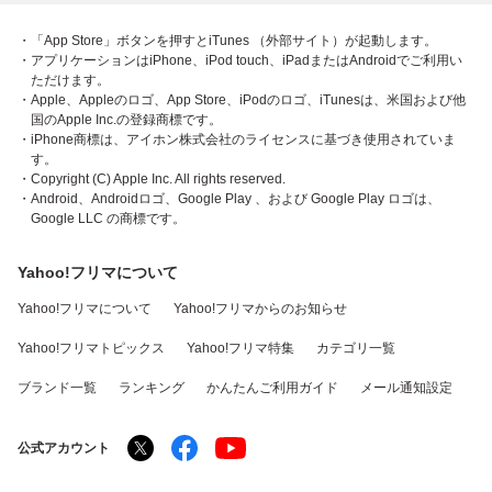
・「App Store」ボタンを押すとiTunes （外部サイト）が起動します。
・アプリケーションはiPhone、iPod touch、iPadまたはAndroidでご利用い
ただけます。
・Apple、Appleのロゴ、App Store、iPodのロゴ、iTunesは、米国および他
国のApple Inc.の登録商標です。
・iPhone商標は、アイホン株式会社のライセンスに基づき使用されていま
す。
・Copyright (C) Apple Inc. All rights reserved.
・Android、Androidロゴ、Google Play 、および Google Play ロゴは、
Google LLC の商標です。
Yahoo!フリマについて
Yahoo!フリマについて
Yahoo!フリマからのお知らせ
Yahoo!フリマトピックス
Yahoo!フリマ特集
カテゴリ一覧
ブランド一覧
ランキング
かんたんご利用ガイド
メール通知設定
公式アカウント