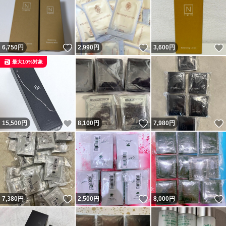
いいね！
いいね！
6,750
円
2,990
円
3,600
円
最大10%対象
いいね！
いいね！
15,500
円
8,100
円
7,980
円
いいね！
いいね！
7,380
円
2,500
円
8,000
円