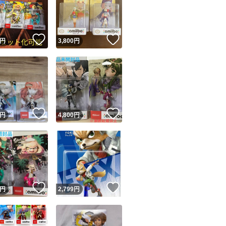
！
いいね！
いいね！
円
3,800
円
ユーザーの実績について
！
いいね！
いいね！
円
4,800
円
o!フリマが定めた一定の基準を満たしたユーザーにバッジを付与しています
出品者
この商品の情報をコピーします
取引出品者
Yahoo!フリマの基準をクリアした安心・安全なユーザーです
！
いいね！
いいね！
商品画像の
無断転載は禁止
されています
円
2,799
円
コピーされた情報は
必ずご自身の商品に合わせて編集
してください
コピーは
1商品につき1回
です
実績◯+
このユーザーはYahoo!フリマの取引を完了させた実績があり