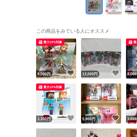
この商品をみている人にオススメ
最大10%対象
最
いいね！
いいね
9,500
円
12,000
円
8,000
最大10%対象
いいね！
いいね
3,300
円
5,900
円
3,699