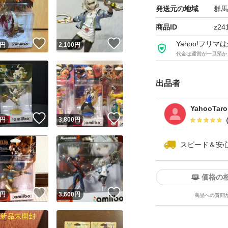
発送元の地域
群馬
商品ID
z24
！
いいね！
いいね！
Yahoo!フリ
円
2,100
円
代金は運営が一旦預か
出品者
YahooTaro
！
いいね！
いいね！
円
3,800
円
スピード＆安
価格の
！
いいね！
いいね！
円
3,600
円
商品への質問