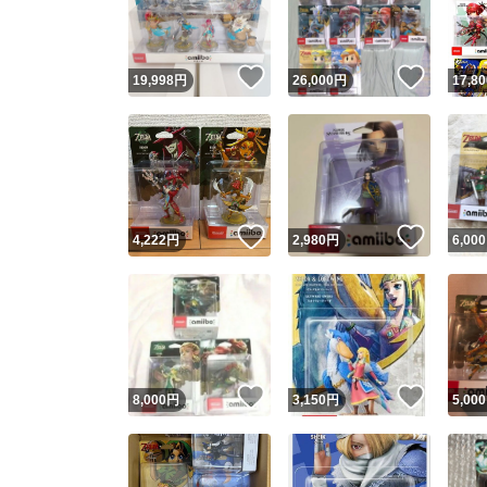
他フ
いいね！
いいね
19,998
円
26,000
円
17,80
スピード
※このバッ
スピ
いいね！
いいね
4,222
円
2,980
円
6,000
スピ
安心
いいね！
いいね
8,000
円
3,150
円
5,000