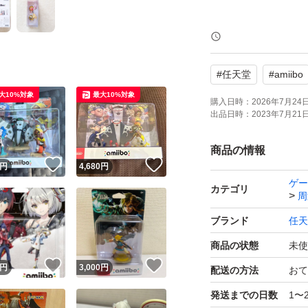
受取連絡が遅い方
#
任天堂
#
amiibo
大10%対象
最大10%対象
購入日時：
2026年7月24日 
出品日時：
2023年7月21日 
商品の情報
！
いいね！
いいね！
円
4,680
円
ゲー
カテゴリ
周
ブランド
任天
商品の状態
未使
！
いいね！
いいね！
円
3,000
円
配送の方法
おて
発送までの日数
1〜