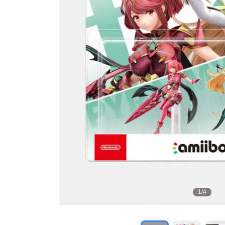
1
/
4