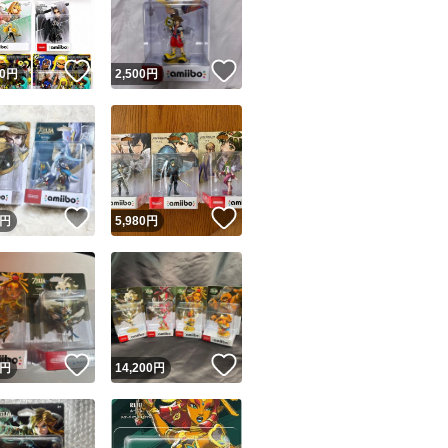
商品情報コピー機
リマ実績◯+
このユーザーは他フリマサービスでの取引実績があります
！
いいね！
いいね！
0
円
2,500
円
出品ページへ
&安心発送
キャンセル
ジは実績に基づく表示であり、発送を保証しているものではありません
このユーザーは高頻度で24時間以内＆設定した発送日数内に
ード＆安心発送
ます
！
いいね！
いいね！
円
5,980
円
ード発送
このユーザーは高頻度で24時間以内に発送しています
発送
このユーザーは設定した発送日数内に発送しています
！
いいね！
いいね！
円
14,200
円