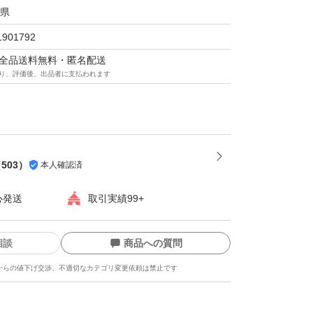
県
1901792
マは全品送料無料・匿名配送
り、評価後、出品者に支払われます
（
503
）
本人確認済
心発送
取引実績99+
相談
商品への質問
からの値下げ交渉、不適切なカテゴリ変更依頼は禁止です