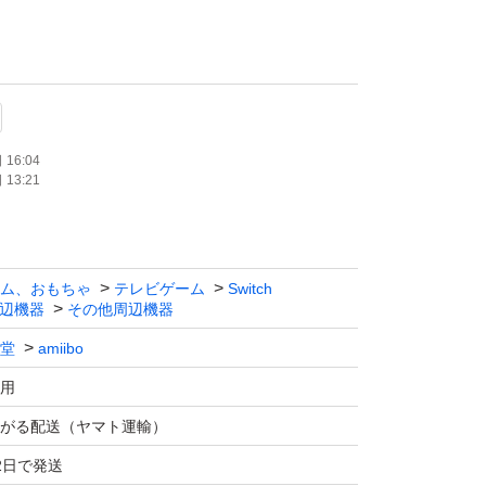
はブロックいたします。
16:04
13:21
ム、おもちゃ
テレビゲーム
Switch
辺機器
その他周辺機器
堂
amiibo
用
がる配送（ヤマト運輸）
2日で発送