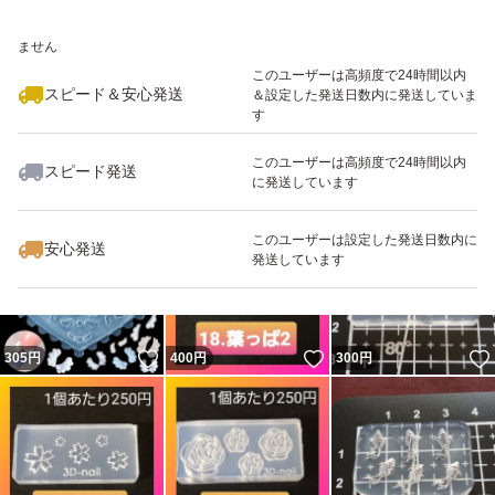
10.碇
いいね！
いいね！
400
※このバッジは実績に基づく表示であり、発送を保証しているものではあり
円
400
円
400
円
ません
11.金魚
最大10%対象
このユーザーは高頻度で24時間以内
12.貝殻&ヒトデ
スピード＆安心発送
＆設定した発送日数内に発送していま
す
13.蔦
14.コウモリ
このユーザーは高頻度で24時間以内
スピード発送
に発送しています
15.キラキラ星
いいね！
いいね！
400
円
1,300
円
530
円
16.クローバー
このユーザーは設定した発送日数内に
安心発送
発送しています
17.葉っぱ1
18.葉っぱ2
19.蝶
いいね！
いいね！
305
円
400
円
300
円
20.薔薇(大)
21.薔薇(小)
22.梅の花
23.桜の花1