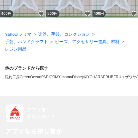
いいね！
いいね！
400
円
500
円
400
円
Yahoo!フリマ
楽器、手芸、コレクション
手芸、ハンドクラフト
ビーズ、アクセサリー道具、材料
レジン用品
他のブランドから探す
隠れ工房GreenOcean
PADICO
MY mama
Disney
KIYOHARA
ERUBERU
ユザワヤ