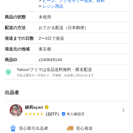
ビーズ、アクセサリー道具、材料
レジン用品
また、シャカシャカモールドやハンドメイドパーツも出品
商品の状態
未使用
してますので、是非ご覧になってください。
配送の方法
おてがる配送（日本郵便）
発送までの日数
2〜3日で発送
#～綾莉～出品一覧
発送元の地域
東京都
商品ID
z240849144
おまとめ割やってます♪
Yahoo!フリマは全品送料無料・匿名配送
No1～32まで組み合わせ自由
代金は運営が一旦預かり、評価後、出品者に支払われます
2個目から150円引き
出品者
6個以上は1個当たり250円。
綾莉ayari
2個650円(400+250)
（
2277
）
本人確認済
3個900円(400+250×2)
4個1150円(400+250×3)
安心取引出品者
安心発送