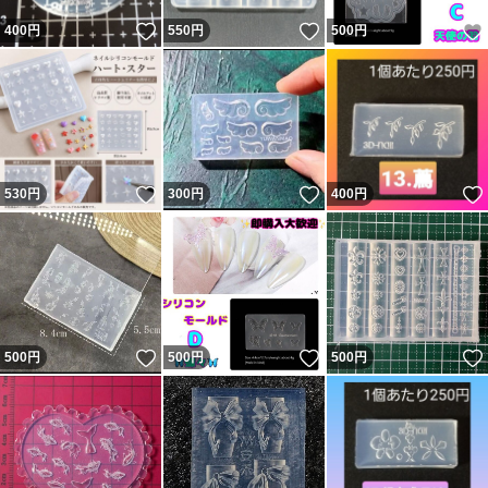
#レジン #ハンドメイド #アクセサリーパーツ #封入パーツ
いいね！
いいね！
400
円
550
円
500
円
#型 #材料 #資材 #アクセサリー #ピアス #イヤリング
いいね！
いいね！
530
円
300
円
400
円
いいね！
いいね！
500
円
500
円
500
円