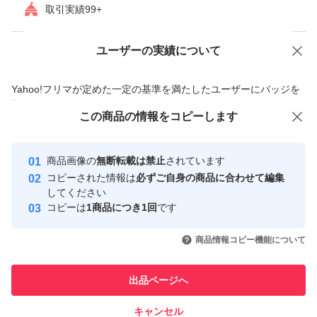
5個1400円(400+250×4)
取引実績99+
6個1500円(250×6)←1個あたり250円◎
ユーザーの実績について
価格の相談
商品への質問
以降1個250円×個数で承ります。
商品への質問からの値下げ交渉、不適切なカテゴリ変更依頼は禁止です
Yahoo!フリマが定めた一定の基準を満たしたユーザーにバッジを
柄は以下の通り(は品切中です)
付与しています
この商品をみている人にオススメ
この商品の情報をコピーします
安心取引出品者
1.トランプ
2.アルファベット
Yahoo!フリマの基準をクリアした安
安心取引出品者
商品画像の
無断転載は禁止
されています
心・安全なユーザーです
3.数字
コピーされた情報は
必ずご自身の商品に合わせて編集
4.クリスマスツリー
取引実績
してください
コピーは
1商品につき1回
です
5.十字架&ベル
このユーザーはYahoo!フリマの取
取引実績◯+
いいね！
いいね！
400
円
400
円
400
円
引を完了させた実績があります
6.柊&ベル
商品情報コピー機能について
7.イルカ
このユーザーは他フリマサービス
他フリマ実績◯+
出品ページへ
8.雪の結晶(小)
での取引実績があります
9.雪の結晶(大)
キャンセル
スピード&安心発送