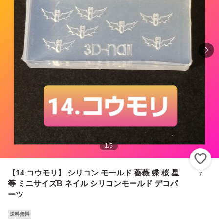
1
/
5
い
【14.コウモリ】 シリコン モールド 薔薇 蝶 桜 星
7
等 ミニサイズB ネイル シリコンモールド デコパ
ーツ
送料無料