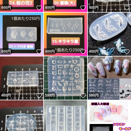
24.桜の花2
いいね！
いいね！
400
円
400
円
400
円
25.アルファベット(小文字)
26.ひまわり
27.組立式 ユリ
28.星の花
29.トゲ付き 薔薇
いいね！
いいね！
400
円
400
円
400
円
30.水仙&桔梗
31.太陽の花
32.ペアハート
いいね！
いいね！
400
円
599
円
500
円
※海外製品の為スレやバリ、部分的に型の厚さの不均一な
どがある場合もありますが製作に支障はございません。
ご了承願います。