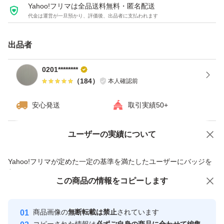
Yahoo!フリマは全品送料無料・匿名配送
代金は運営が一旦預かり、評価後、出品者に支払われます
出品者
0201********
（
184
）
本人確認前
安心発送
取引実績50+
ユーザーの実績について
価格の相談
商品への質問
商品への質問からの値下げ交渉、不適切なカテゴリ変更依頼は禁止です
Yahoo!フリマが定めた一定の基準を満たしたユーザーにバッジを
付与しています
この商品をみている人にオススメ
この商品の情報をコピーします
安心取引出品者
最大10%対象
最大10%対象
Yahoo!フリマの基準をクリアした安
安心取引出品者
商品画像の
無断転載は禁止
されています
心・安全なユーザーです