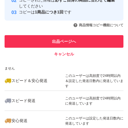
コピーされた情報は
必ずご自身の商品に合わせて編集
取引実績
してください
コピーは
1商品につき1回
です
このユーザーはYahoo!フリマの取
取引実績◯+
いいね！
いいね！
8,540
円
7,240
円
13,500
円
引を完了させた実績があります
商品情報コピー機能について
最大10%対象
最大10%対象
このユーザーは他フリマサービス
他フリマ実績◯+
出品ページへ
での取引実績があります
キャンセル
スピード&安心発送
いいね！
いいね！
8,780
※このバッジは実績に基づく表示であり、発送を保証しているものではあり
円
7,240
円
7,240
円
ません
このユーザーは高頻度で24時間以内
スピード＆安心発送
＆設定した発送日数内に発送していま
す
このユーザーは高頻度で24時間以内
スピード発送
に発送しています
いいね！
いいね！
6,900
円
7,999
円
7,300
円
このユーザーは設定した発送日数内に
安心発送
発送しています