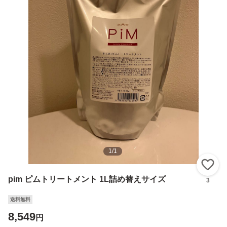
1
/
1
い
pim ピムトリートメント 1L詰め替えサイズ
3
送料無料
8,549
円