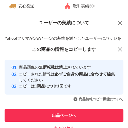
安心発送
取引実績30+
ユーザーの実績について
価格の相談
商品への質問
商品への質問からの値下げ交渉、不適切なカテゴリ変更依頼は禁止です
Yahoo!フリマが定めた一定の基準を満たしたユーザーにバッジを
付与しています
この商品をみている人にオススメ
この商品の情報をコピーします
安心取引出品者
Yahoo!フリマの基準をクリアした安
安心取引出品者
商品画像の
無断転載は禁止
されています
心・安全なユーザーです
コピーされた情報は
必ずご自身の商品に合わせて編集
取引実績
してください
コピーは
1商品につき1回
です
このユーザーはYahoo!フリマの取
取引実績◯+
いいね！
いいね！
53,800
円
54,900
円
58,200
円
引を完了させた実績があります
商品情報コピー機能について
このユーザーは他フリマサービス
他フリマ実績◯+
出品ページへ
での取引実績があります
キャンセル