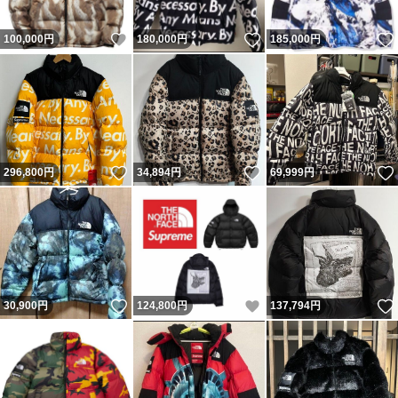
いいね！
いいね！
100,000
円
180,000
円
185,000
円
いいね！
いいね！
296,800
円
34,894
円
69,999
円
いいね！
いいね！
30,900
円
124,800
円
137,794
円