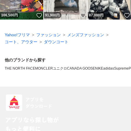
いいね！
いいね！
106,500
円
91,900
円
87,000
円
Yahoo!フリマ
ファッション
メンズファッション
コート、アウター
ダウンコート
他のブランドから探す
THE NORTH FACE
MONCLER
ユニクロ
CANADA GOOSE
NIKE
adidas
Supreme
P