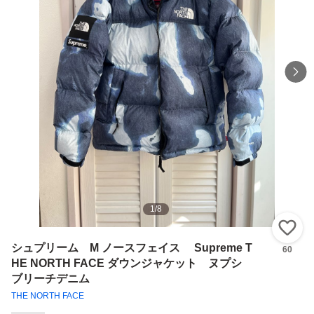
1
/
8
い
シュプリーム M ノースフェイス Supreme T
60
HE NORTH FACE ダウンジャケット ヌプシ
ブリーチデニム
THE NORTH FACE