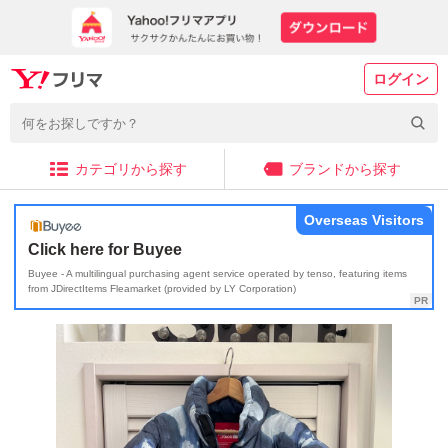
ログイン
カテゴリから探す
ブランドから探す
Overseas Visitors
Click here for Buyee
Buyee - A multilingual purchasing agent service operated by tenso, featuring items
from JDirectItems Fleamarket (provided by LY Corporation)