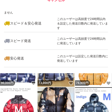
スピード&安心発送
いいね！
いいね！
74,800
※このバッジは実績に基づく表示であり、発送を保証しているものではあり
円
90,000
円
81,000
円
ません
このユーザーは高頻度で24時間以内
スピード＆安心発送
＆設定した発送日数内に発送していま
す
このユーザーは高頻度で24時間以内
スピード発送
に発送しています
いいね！
いいね！
144,990
円
70,000
円
85,555
円
このユーザーは設定した発送日数内に
安心発送
発送しています
いいね！
いいね！
90,000
円
73,000
円
78,900
円