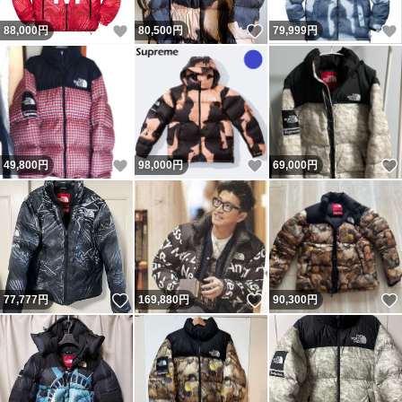
いいね！
いいね！
88,000
円
80,500
円
79,999
円
いいね！
いいね！
49,800
円
98,000
円
69,000
円
いいね！
いいね！
77,777
円
169,880
円
90,300
円