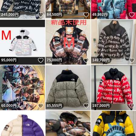
いいね！
いいね！
245,000
円
84,500
円
49,992
円
いいね！
いいね！
95,000
円
75,000
円
149,700
円
いいね！
いいね！
60,000
円
85,555
円
197,000
円