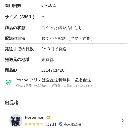
6〜10回
着用回数
M
サイズ（S/M/L）
商品の状態
目立った傷や汚れなし
配送の方法
おてがる配送（ヤマト運輸）
発送までの日数
2〜3日で発送
発送元の地域
東京都
商品ID
z214761426
Yahoo!フリマは全品送料無料・匿名配送
代金は運営が一旦預かり、評価後、出品者に支払われます
出品者
Forceman
（
373
）
本人確認済