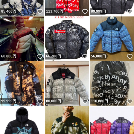
いいね！
いいね！
85,400
円
113,700
円
89,999
円
いいね！
いいね！
60,000
円
66,200
円
56,000
円
いいね！
いいね！
99,999
円
80,000
円
116,880
円