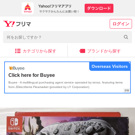
ログイン
カテゴリから探す
ブランドから探す
Overseas Visitors
Click here for Buyee
Buyee - A multilingual purchasing agent service operated by tenso, featuring items
from JDirectItems Fleamarket (provided by LY Corporation)