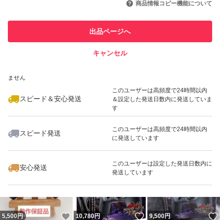
商品情報コピー機能について
このユーザーは他フリマサービス
他フリマ実績◯+
出品ページへ
での取引実績があります
キャンセル
スピード&安心発送
いいね！
いいね！
9,100
※このバッジは実績に基づく表示であり、発送を保証しているものではあり
円
7,500
円
15,000
円
ません
このユーザーは高頻度で24時間以内
スピード＆安心発送
＆設定した発送日数内に発送していま
す
このユーザーは高頻度で24時間以内
スピード発送
に発送しています
いいね！
いいね！
4,000
円
11,000
円
4,500
円
このユーザーは設定した発送日数内に
安心発送
発送しています
いいね！
いいね！
5,500
円
10,780
円
9,500
円