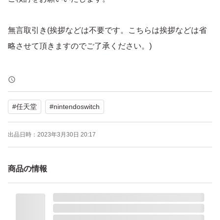
無言取引き(挨拶などは不要です。こちらは挨拶などは省
略させて頂きますのでご了承ください。)
取引き終了のためフリマ内での受け取り手続きは必ずして
頂くようお願い致します。
#
任天堂
#
nintendoswitch
忘れる方がいますので梱包材外側に「ウケトリテツヅキ」
と記載させて頂きますのでご了承ください。
出品日時：
2023年3月30日 20:17
すり替え防止のため購入後の返品は一切受付ておりませ
商品の情報
ん。ご了承ください
Nintendo Switch Proコントローラー モンスターハンター
ライズエディション