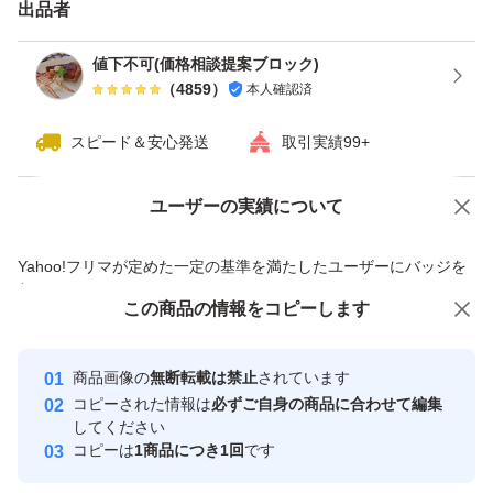
出品者
値下不可(価格相談提案ブロック)
（
4859
）
本人確認済
スピード＆安心発送
取引実績99+
ユーザーの実績について
価格の相談
商品への質問
商品への質問からの値下げ交渉、不適切なカテゴリ変更依頼は禁止です
Yahoo!フリマが定めた一定の基準を満たしたユーザーにバッジを
付与しています
この商品をみている人にオススメ
この商品の情報をコピーします
安心取引出品者
Yahoo!フリマの基準をクリアした安
安心取引出品者
商品画像の
無断転載は禁止
されています
心・安全なユーザーです
コピーされた情報は
必ずご自身の商品に合わせて編集
取引実績
してください
コピーは
1商品につき1回
です
このユーザーはYahoo!フリマの取
取引実績◯+
いいね！
いいね！
10,500
円
12,000
円
7,000
円
引を完了させた実績があります