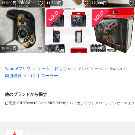
いいね！
いいね！
15,000
円
11,500
円
12,000
円
いいね！
10,000
円
9,000
円
4,480
円
Yahoo!フリマ
ゲーム、おもちゃ
テレビゲーム
Switch
周辺機器
コントローラー
他のブランドから探す
任天堂
HORI
PowerA
GameSir
SONY
サイバーガジェット
アローン
アンサー
マイク