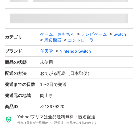
ブランド：任天堂 Nintendo Switch
パッケージ種類：通常版
色：ブラック系
ゲーム、おもちゃ
テレビゲーム
Switch
カテゴリ
周辺機器
コントローラー
ブランド
任天堂
Nintendo Switch
商品の状態
未使用
配送の方法
おてがる配送（日本郵便）
発送までの日数
1〜2日で発送
発送元の地域
岡山県
商品ID
z213679220
Yahoo!フリマは全品送料無料・匿名配送
代金は運営が一旦預かり、評価後、出品者に支払われます