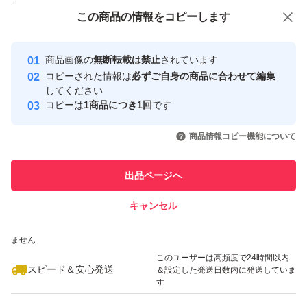
付与しています
あります。
この商品をみている人にオススメ
この商品の情報をコピーします
安心取引出品者
リカバリ方法が不安な方、リカバリ完了まで
Yahoo!フリマの基準をクリアした安
安心取引出品者
サポート致します。
商品画像の
無断転載は禁止
されています
心・安全なユーザーです
コピーされた情報は
必ずご自身の商品に合わせて編集
取引実績
してください
支払方法詳細 ■ Yahoo!かんたん決済
コピーは
1商品につき1回
です
このユーザーはYahoo!フリマの取
取引実績◯+
いいね！
いいね！
1,300
円
1,300
円
1,200
円
引を完了させた実績があります
商品情報コピー機能について
重要事項 ★ご落札後24時間以内に取引ナビからのご連絡
このユーザーは他フリマサービス
でお願いいたします。
他フリマ実績◯+
出品ページへ
での取引実績があります
ヤフーかんたん決済にて5日以内に決済処理で
キャンセル
スピード&安心発送
お願いいたします。
いいね！
いいね！
1,200
※このバッジは実績に基づく表示であり、発送を保証しているものではあり
円
1,300
円
1,100
円
上記期間内に取引が完了できない場合、落札者の都合で取
ません
引を中止します。
このユーザーは高頻度で24時間以内
スピード＆安心発送
＆設定した発送日数内に発送していま
取引削除後、任意でマイナス評価を選択します。
す