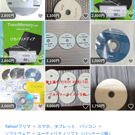
いいね！
いいね！
2,800
円
1,100
円
2,800
円
いいね！
いいね！
2,800
円
1,100
円
1,000
円
いいね！
いいね！
2,000
円
3,000
円
1,750
円
Yahoo!フリマ
スマホ、タブレット、パソコン
ソフトウェア
ユーティリティソフト（パッケージ版）