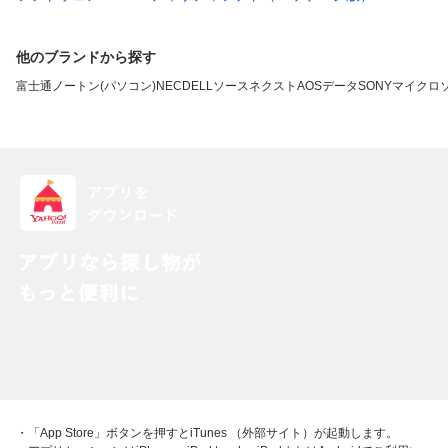
他のブランドから探す
富士通
ノートン(パソコン)
NEC
DELL
ソースネクスト
AOSデータ
SONY
マイクロ
・「App Store」ボタンを押すとiTunes （外部サイト）が起動します。