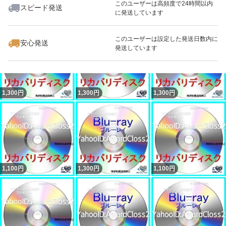
このユーザーは高頻度で24時間以内
スピード発送
発送内容詳細 ■ ゆうパケットポスト 0円
に発送しています
いいね！
いいね！
1,300
円
1,300
円
1,300
円
このユーザーは設定した発送日数内に
安心発送
※Yahoo!かんたん決済にて午後1時までの決済確認分は当
発送しています
日夕方までに発送、 午後1時以降の確認分は翌日以降の発
送になります。
諸事情により発送が通常より早まる/遅れる場合がありま
いいね！
いいね！
1,300
円
1,300
円
1,300
円
す。
いいね！
いいね！
1,100
円
1,300
円
1,100
円