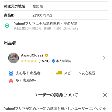
ウイルスに感染してしまった。
発送元の地域
愛知県
クリーンインストールする場合。
商品ID
z190073752
Yahoo!フリマは全品送料無料・匿名配送
代金は運営が一旦預かり、評価後、出品者に支払われます
本ディスクは、上記記載の機種専用です。
工場出荷時、購入時の状態(初期状態)に完全に
出品者
戻ります。
戻す場合、入っているデータは全て消去されますのでご注
AwardCloss2
（
1573
）
本人確認済
意下さい。
安心取引出品者
スピード＆安心発送
セットアップ時のプロダクトキー入力は不要
取引実績50+
(OS自動認証)
ユーザーの実績について
価格の相談
商品への質問
マザーボード/光学ドライブ/ハードディスク等
商品への質問からの値下げ交渉、不適切なカテゴリ変更依頼は禁止です
Yahoo!フリマが定めた一定の基準を満たしたユーザーにバッジを
不具合がありますと リカバリできない場合が