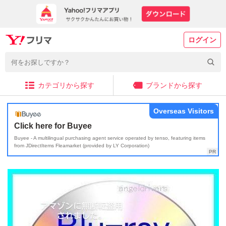
ログイン
カテゴリから探す
ブランドから探す
Overseas Visitors
Click here for Buyee
Buyee - A multilingual purchasing agent service operated by tenso, featuring items
from JDirectItems Fleamarket (provided by LY Corporation)