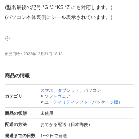
(型名最後の記号 *G *J *KS *Z にも対応します。)
(パソコン本体裏側にシール表示されています。)
BD (ブルーレイディスク) 1枚 になります。
トラブル解決ナビデータ
出品日時：
2022年12月31日 18:18
リカバリデータ
ソフトウェアデータ
商品の情報
再生にはブルーレイドライブが必要です。
スマホ、タブレット、パソコン
カテゴリ
ソフトウェア
ユーティリティソフト（パッケージ版）
この様な場合にリカバリディスクにて復元
商品の状態
未使用
できます。
配送の方法
おてがる配送（日本郵便）
HDD / SSDが壊れて交換した。
発送までの日数
1〜2日で発送
パソコンが起動できなくなった時。