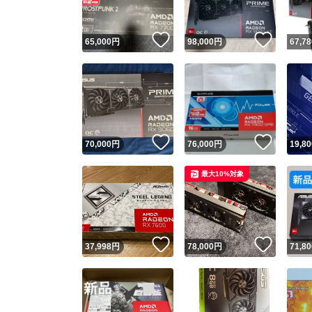
いいね！
いいね
65,000
円
98,000
円
67,78
いいね！
いいね
70,000
円
76,000
円
19,80
最大10%対象
いいね！
いいね
37,998
円
78,000
円
71,80