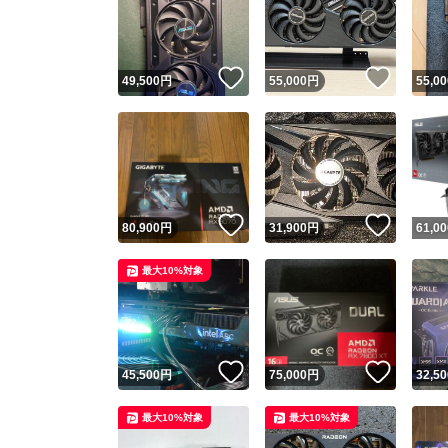
いいね！
いいね
49,500
円
55,000
円
55,00
いいね！
いいね
80,900
円
31,900
円
61,00
Yaho
最大10%対象
安心取引
安心
いいね！
いいね
45,500
円
75,000
円
32,50
取引実績
最大10%対象
最大10%対象
取引