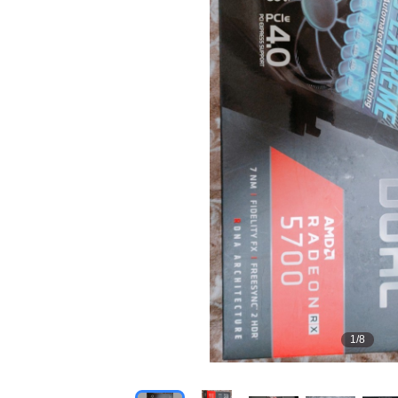
1
/
8