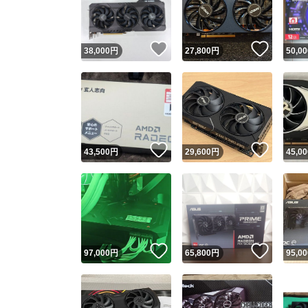
他フ
いいね！
いいね
38,000
円
27,800
円
50,00
スピード
※このバッ
スピ
いいね！
いいね
43,500
円
29,600
円
45,00
スピ
安心
いいね！
いいね
97,000
円
65,800
円
95,00