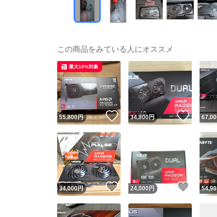
この商品をみている人にオススメ
最大10%対象
いいね！
いいね
55,800
円
34,800
円
67,00
いいね！
いいね
34,000
円
24,000
円
54,98