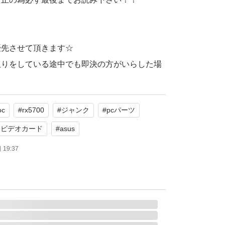
】
優先させて頂きます☆
取りをしている途中でも即決の方がいらした場
先となりますのでその点はご了承下さい。
oc
#
rx5700
#
ジャンク
#
pcパーツ
して頂ける方のみでお願いします
ドビデオカード
#
asus
19:37
即購入歓迎☆☆☆☆☆☆
新品で購入して約2年間使用してました
使用歴なし