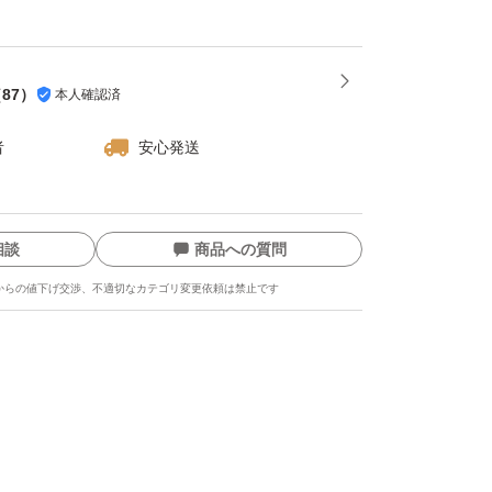
いします。
（
87
）
本人確認済
め返品交換はできません。念のためにシリアル
います
者
安心発送
相談
商品への質問
からの値下げ交渉、不適切なカテゴリ変更依頼は禁止です
ます