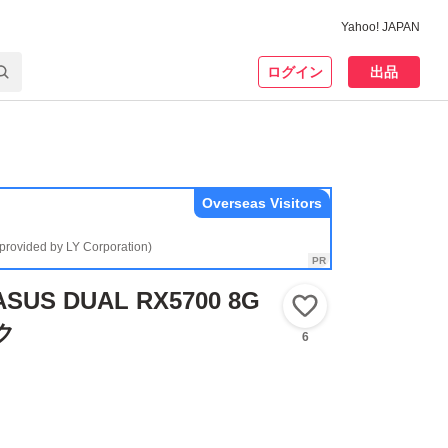
Yahoo! JAPAN
ログイン
出品
Overseas Visitors
(provided by LY Corporation)
ASUS DUAL RX5700 8G
いいね！
ク
6