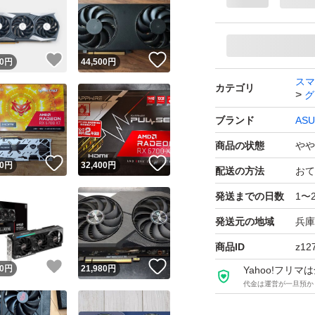
●マイニング使用歴
ウェブ閲覧や動画
！
いいね！
いいね！
0
円
44,500
円
した。
スマ
カテゴリ
購入当初からゲー
グ
をしていました。
ブランド
ASU
基本的にApex L
商品の状態
やや
画質設定にしてフ
！
いいね！
いいね！
0
円
32,400
円
配送の方法
おて
が、落ちるタイミ
発送までの日数
1〜
とすぐ落ちる時も
発送元の地域
兵庫
Radeon Soft
題なく完走して落
商品ID
z12
！
いいね！
いいね！
0
円
21,980
円
です。
Yahoo!フリ
代金は運営が一旦預か
パーツの相性なの
あくまで中古品そ