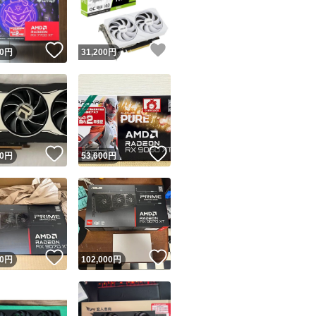
商品情報コピー機
#OC
リマ実績◯+
このユーザーは他フリマサービスでの取引実績があります
#TDP
！
いいね！
いいね！
0
円
31,200
円
出品ページへ
#Radeon
&安心発送
キャンセル
#RX5700
ジは実績に基づく表示であり、発送を保証しているものではありません
#ジャンク
このユーザーは高頻度で24時間以内＆設定した発送日数内に
ード＆安心発送
ます
！
いいね！
いいね！
0
円
53,600
円
ード発送
このユーザーは高頻度で24時間以内に発送しています
発送
このユーザーは設定した発送日数内に発送しています
！
いいね！
いいね！
0
円
102,000
円