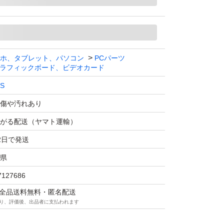
なし
視聴などは問題なく落ちることはありませんで
ホ、タブレット、パソコン
PCパーツ
ム中に急にグリーンスクリーンになりリブート
ラフィックボード、ビデオカード
S
egendsをプレイしていてゲームオプションにて低
傷や汚れあり
ァンをチューニングすると落ちにくなりました
がる配送（ヤマト運輸）
ングはバラバラで全然落ちないときもあれば割
2日で発送
ありました。
県
wareにてGPU負荷テストを連続3回ほどしましたが問
ちることもなかったので何が原因なのかは不明
7127686
マは全品送料無料・匿名配送
り、評価後、出品者に支払われます
か何かはわかりません。
してジャンク品だと言う事をご理解いただける