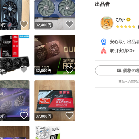
出品者
方のみご購入お願
ぴか
！
いいね！
いいね！
0
円
32,400
円
すり替え防止のた
ナンバーを控えて
安心取引出品
取引実績30+
#GPU
ユーザーの実績について
#CPU
！
いいね！
いいね！
価格の
0
円
32,800
円
#CPUクーラー
o!フリマが定めた一定の基準を満たしたユーザーにバッジを付与しています
商品への質問
出品者
#空冷
この商品の情報をコピーします
#Noctua
取引出品者
Yahoo!フリマの基準をクリアした安心・安全なユーザーです
#AMD
！
いいね！
いいね！
商品画像の
無断転載は禁止
されています
0
円
37,000
円
#Intel
コピーされた情報は
必ずご自身の商品に合わせて編集
してください
#ryzen
コピーは
1商品につき1回
です
実績◯+
このユーザーはYahoo!フリマの取引を完了させた実績があり
#core