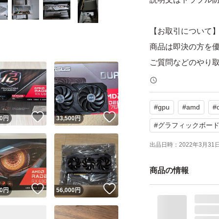
【お取引について
商品は即決の方を
ご質問などのやり
合には即決の方優
#
gpu
#
amd
#
購入について
！
いいね！
いいね！
0
円
33,500
円
お支払を購入日に
#
グラフィックボー
出品日時：
2022年3月31日 
☆☆☆☆☆☆無言
商品の情報
商品状態
！
いいね！
いいね！
0
円
56,000
円
2020年3月27日
●オーバークロック