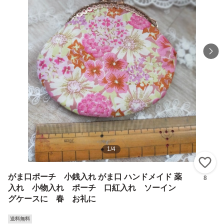
1
/
4
い
がま口ポーチ 小銭入れ がま口 ハンドメイド 薬
8
入れ 小物入れ ポーチ 口紅入れ ソーイン
グケースに 春 お礼に
送料無料