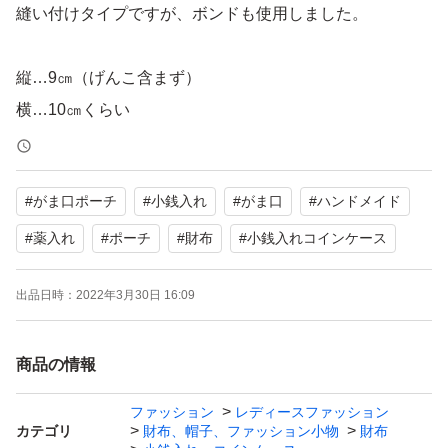
縫い付けタイプですが、ボンドも使用しました。
縦…9㎝（げんこ含まず）
横…10㎝くらい
接着芯使用、内布はサテンのキルティングを使用しまし
#
がま口ポーチ
#
小銭入れ
#
がま口
#
ハンドメイド
た。
#
薬入れ
#
ポーチ
#
財布
#
小銭入れコインケース
ハンドメイドにご理解いただける方に。
出品日時：
2022年3月30日 16:09
他にも出品しております
商品の情報
ファッション
レディースファッション
カテゴリ
財布、帽子、ファッション小物
財布