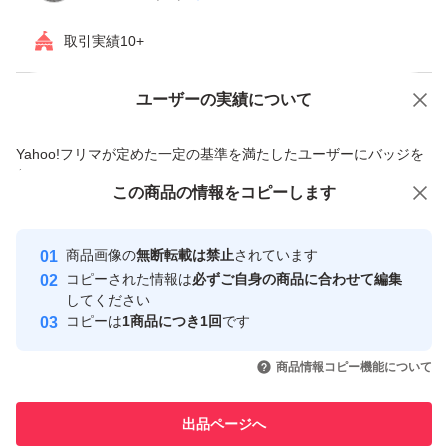
取引実績10+
ユーザーの実績について
価格の相談
商品への質問
商品への質問からの値下げ交渉、不適切なカテゴリ変更依頼は禁止です
Yahoo!フリマが定めた一定の基準を満たしたユーザーにバッジを
付与しています
この商品をみている人にオススメ
この商品の情報をコピーします
安心取引出品者
Yahoo!フリマの基準をクリアした安
安心取引出品者
商品画像の
無断転載は禁止
されています
心・安全なユーザーです
コピーされた情報は
必ずご自身の商品に合わせて編集
取引実績
してください
コピーは
1商品につき1回
です
このユーザーはYahoo!フリマの取
取引実績◯+
いいね！
いいね！
680
円
750
円
799
円
引を完了させた実績があります
商品情報コピー機能について
このユーザーは他フリマサービス
他フリマ実績◯+
出品ページへ
での取引実績があります