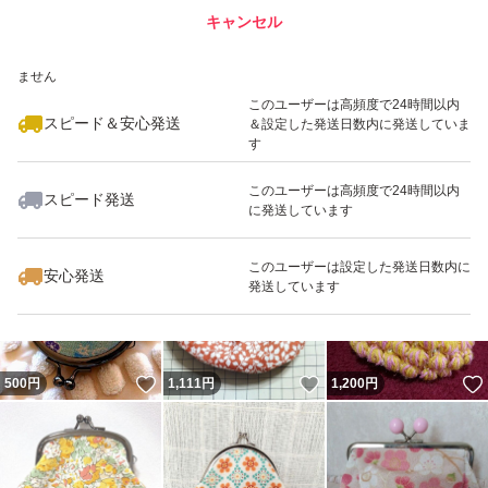
キャンセル
スピード&安心発送
いいね！
いいね！
700
※このバッジは実績に基づく表示であり、発送を保証しているものではあり
円
1,100
円
600
円
ません
このユーザーは高頻度で24時間以内
スピード＆安心発送
＆設定した発送日数内に発送していま
す
このユーザーは高頻度で24時間以内
スピード発送
に発送しています
いいね！
いいね！
890
円
980
円
1,200
円
このユーザーは設定した発送日数内に
安心発送
発送しています
いいね！
いいね！
500
円
1,111
円
1,200
円