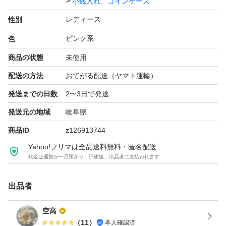
小銭入れ、コインケース
レディース
性別
ピンク系
色
商品の状態
未使用
配送の方法
おてがる配送（ヤマト運輸）
発送までの日数
2〜3日で発送
発送元の地域
岐阜県
商品ID
z126913744
Yahoo!フリマは全品送料無料・匿名配送
代金は運営が一旦預かり、評価後、出品者に支払われます
出品者
空高
（
11
）
本人確認済