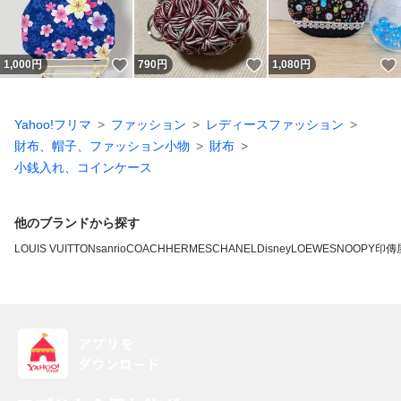
いいね！
いいね！
1,000
円
790
円
1,080
円
Yahoo!フリマ
ファッション
レディースファッション
財布、帽子、ファッション小物
財布
小銭入れ、コインケース
他のブランドから探す
LOUIS VUITTON
sanrio
COACH
HERMES
CHANEL
Disney
LOEWE
SNOOPY
印傳