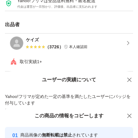
Yahoo!フリマは全品送料無料・匿名配送
代金は運営が一旦預かり、評価後、出品者に支払われます
登録に関係なく将来後継版を購入した際、問題なくアップ
グレードできます
出品者
CS,CS2,CS3のインターネットネット認証サーバーが停止
ケイズ
（
3726
）
本人確認前
しており、純正品を使用してインストールしても認証でエ
ラーが出てしまいます。
取引実績1+
Adobeでは救済処置として正規品所持者にはインターネッ
ト認証の必要ないバージョンのダウンロードサービスがあ
Yahoo!オークションで出品した商品のため一部機能は利用できません
ユーザーの実績について
りました
価格の相談
商品への質問
Yahoo!フリマが定めた一定の基準を満たしたユーザーにバッジを
但しサポート期間終了に伴いダウンロードサービスも終了
商品への質問からの値下げ交渉、不適切なカテゴリ変更依頼は禁止です
付与しています
しております。
安心取引出品者
この商品をみている人にオススメ
この商品の情報をコピーします
委託者のほうで以前のサポート期間中に認証の必要ないバ
Yahoo!フリマの基準をクリアした安
安心取引出品者
ージョンのインストーラ、シリアル番号を取得したとのこ
心・安全なユーザーです
商品画像の
無断転載は禁止
されています
とで同梱します。