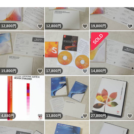
※オークション取引のため収入印紙の貼り付けは行ってお
りませんのでご了承ください
いいね！
いいね！
12,800
円
12,800
円
19,800
円
いいね！
いいね！
15,800
円
17,800
円
14,800
円
いいね！
いいね！
4,880
円
13,800
円
27,800
円