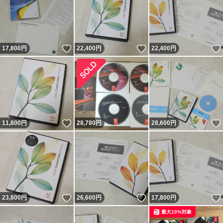
いいね！
いいね！
17,800
円
22,400
円
22,400
円
いいね！
11,800
円
28,780
円
28,600
円
いいね！
いいね！
23,800
円
26,600
円
17,800
円
最大10%対象