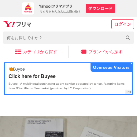
ログイン
カテゴリから探す
ブランドから探す
Overseas Visitors
Click here for Buyee
Buyee - A multilingual purchasing agent service operated by tenso, featuring items
from JDirectItems Fleamarket (provided by LY Corporation)