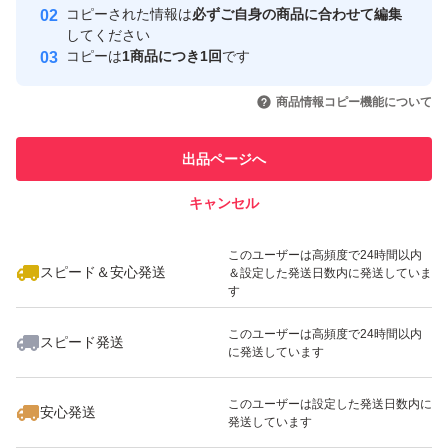
取引実績
コピーされた情報は
必ずご自身の商品に合わせて編集
それを使用すればインターネットに接続せずにインストー
してください
このユーザーはYahoo!フリマの取
コピーは
1商品につき1回
です
ルできます
取引実績◯+
引を完了させた実績があります
いいね！
いいね！
9,780
円
12,800
円
13,800
円
商品情報コピー機能について
このユーザーは他フリマサービス
対応OSにつきましては こちら をご確認ください
他フリマ実績◯+
での取引実績があります
※対応表はPhotoshopですがCS～CS6までまとめられて
出品ページへ
スピード&安心発送
いるため参考にしてください
キャンセル
※このバッジは実績に基づく表示であり、発送を保証しているものではあり
ません
いいね！
いいね！
13,800
円
13,800
円
12,800
円
●支払方法
このユーザーは高頻度で24時間以内
スピード＆安心発送
＆設定した発送日数内に発送していま
YAHOO簡単決済
す
このユーザーは高頻度で24時間以内
スピード発送
領収書が必要な方は匿名取引ですので落札後に領収書の宛
に発送しています
名を連絡ください
いいね！
いいね！
13,800
円
22,800
円
22,800
円
このユーザーは設定した発送日数内に
※発送後の領収書依頼はご遠慮ください
安心発送
発送しています
※品名はPCソフトと記載します