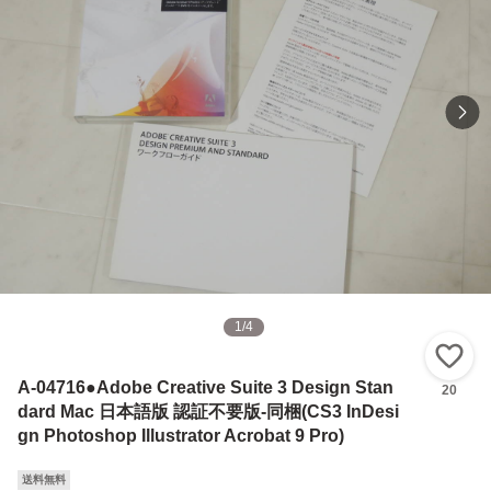
1
/
4
い
A-04716●Adobe Creative Suite 3 Design Stan
20
dard Mac 日本語版 認証不要版-同梱(CS3 InDesi
gn Photoshop Illustrator Acrobat 9 Pro)
送料無料