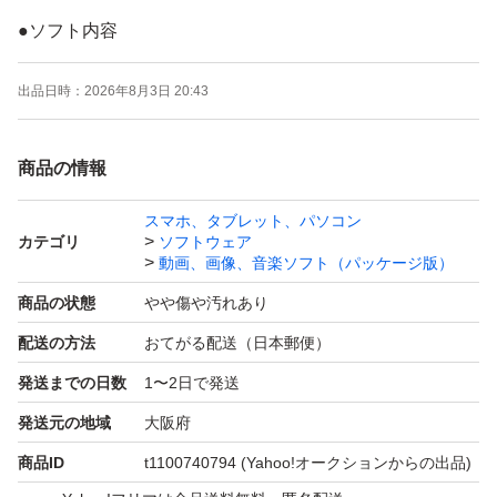
●ソフト内容
InDesign CS3
出品日時：
2026年8月3日 20:43
Photoshop CS3
Illustrator CS3
商品の情報
Acrobat 9 Pro
Bridge CS3
スマホ、タブレット、パソコン
カテゴリ
ソフトウェア
Version Cue CS3
動画、画像、音楽ソフト（パッケージ版）
Device Central CS3
商品の状態
やや傷や汚れあり
Stock Photos
配送の方法
おてがる配送（日本郵便）
発送までの日数
1〜2日で発送
確認のため、出品前にDVDやCDの読み込み確認インスト
ール確認を行い、その後にライセンス認証の解除をおこな
発送元の地域
大阪府
っています
商品ID
t1100740794
(Yahoo!オークションからの出品)
ユーザー登録は未確認です