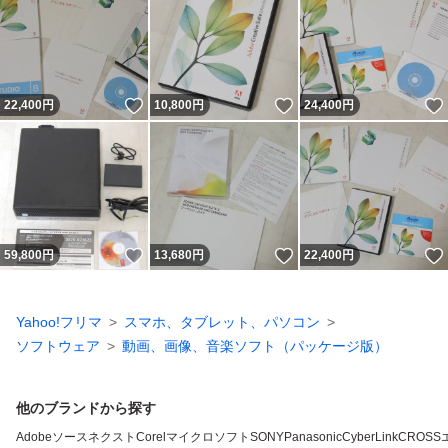
いいね！
いいね！
22,400
円
10,800
円
24,400
円
いいね！
いいね！
59,800
円
13,680
円
22,400
円
Yahoo!フリマ
スマホ、タブレット、パソコン
ソフトウェア
動画、画像、音楽ソフト（パッケージ版）
他のブランドから探す
Adobe
ソースネクスト
Corel
マイクロソフト
SONY
Panasonic
CyberLink
CROSS