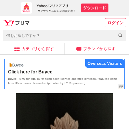
ログイン
カテゴリから探す
ブランドから探す
Overseas Visitors
Click here for Buyee
Buyee - A multilingual purchasing agent service operated by tenso, featuring items
from JDirectItems Fleamarket (provided by LY Corporation)