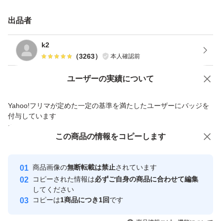
ってしまう場合がございます。
出品者
また多少かけ等生じる場合もございます。
これは作成の都合、避けられないので製品として出荷して
k2
（
3263
）
本人確認前
おります。
mm単位の成果物となりますので、それ以上の精度を求め
Yahoo!オークションで出品した商品のため一部機能は利用できません
ユーザーの実績について
る方は入札をご遠慮下さい。
価格の相談
商品への質問
Yahoo!フリマが定めた一定の基準を満たしたユーザーにバッジを
・納期
商品への質問からの値下げ交渉、不適切なカテゴリ変更依頼は禁止です
付与しています
発送はご入金確認日より、1週間前後の日数を頂戴してお
安心取引出品者
この商品をみている人にオススメ
この商品の情報をコピーします
ります。
Yahoo!フリマの基準をクリアした安
安心取引出品者
・その他
心・安全なユーザーです
商品画像の
無断転載は禁止
されています
不良品以外のキャンセル、クレーム、返品は対応できませ
取引実績
コピーされた情報は
必ずご自身の商品に合わせて編集
ん。
してください
このユーザーはYahoo!フリマの取
コピーは
1商品につき1回
です
取引実績◯+
配送に関するトラブルは当方では対応できません（運送業
引を完了させた実績があります
いいね！
いいね！
1,100
円
1,100
円
1,050
円
者への問い合わせは行いません）。