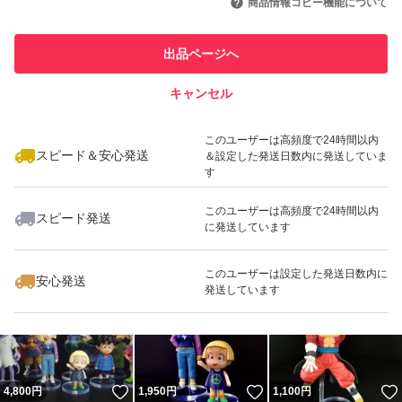
商品情報コピー機能について
このユーザーは他フリマサービス
他フリマ実績◯+
での取引実績があります
出品ページへ
スピード&安心発送
キャンセル
※このバッジは実績に基づく表示であり、発送を保証しているものではあり
ません
いいね！
いいね！
1,050
円
1,990
円
1,580
円
このユーザーは高頻度で24時間以内
スピード＆安心発送
＆設定した発送日数内に発送していま
す
このユーザーは高頻度で24時間以内
スピード発送
に発送しています
いいね！
いいね！
1,200
円
1,100
円
1,000
円
このユーザーは設定した発送日数内に
安心発送
発送しています
いいね！
いいね！
4,800
円
1,950
円
1,100
円