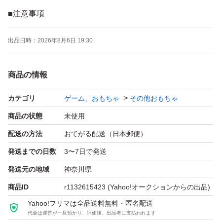
■注意事項
・対応製品
出品日時：
2026年8月6日 19:30
日本国内正規品のサイズを元に作成しており、海外品・偽
品には対応してません。
商品の情報
自前フィギュアで装着確認しておりますが、万が一、サイ
ズ不整合など発生した際は、
カテゴリ
ゲーム、おもちゃ
その他おもちゃ
落札者様の方でヤスリなどで穴を広げる、部品を削るなど
商品の状態
未使用
の対応が必要となる場合がございます。
配送の方法
おてがる配送（日本郵便）
元のフィギュアの特性による商品となりますので、ご了承
発送までの日数
3〜7日で発送
下さい。
発送元の地域
神奈川県
形状はフィギュア毎に適した長さに調節してますが、フィ
ギュア個体差により浮く場合もあります。
商品ID
r1132615423
(Yahoo!オークションからの出品)
・仕上がり
Yahoo!フリマは全品送料無料・匿名配送
代金は運営が一旦預かり、評価後、出品者に支払われます
専用工具にて作成しており、アクリル特有の筋等が若干残