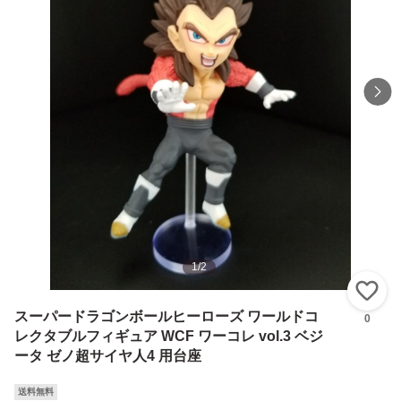
1
/
2
い
スーパードラゴンボールヒーローズ ワールドコ
0
レクタブルフィギュア WCF ワーコレ vol.3 ベジ
ータ ゼノ超サイヤ人4 用台座
送料無料