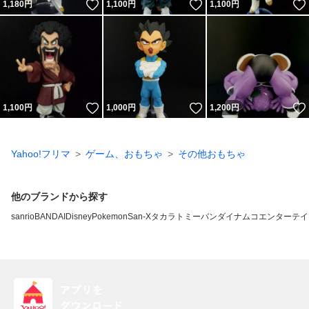
いいね！
いいね！
1,180
円
1,100
円
1,100
円
いいね！
いいね！
1,100
円
1,000
円
1,200
円
Yahoo!フリマ
ゲーム、おもちゃ
その他おもちゃ
他のブランドから探す
sanrio
BANDAI
Disney
Pokemon
San-X
タカラトミー
バンダイナムコエンターテイ