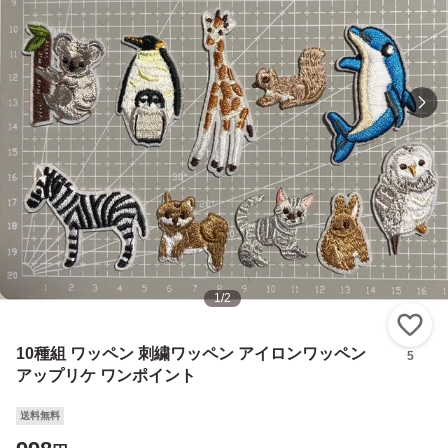
1
/
2
い
10種組 ワッペン 刺繍ワッペン アイロンワッペン
5
アップリケ ワンポイント
送料無料