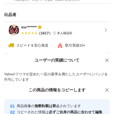
#通学 #通園
#名前シール #グッズ
出品者
#アップリケ
#刺繍 #アイロン
kle********
（
1617
）
本人確認前
同種ご希望の方コメント下さい
スピード＆安心発送
取引実績10+
ゆうパケットminiにて匿名発送させていただきます。 よ
Yahoo!オークションで出品した商品のため一部機能は利用できません
ユーザーの実績について
ろしくお願いいたします。
価格の相談
商品への質問
Yahoo!フリマが定めた一定の基準を満たしたユーザーにバッジを
商品への質問からの値下げ交渉、不適切なカテゴリ変更依頼は禁止です
付与しています
安心取引出品者
この商品をみている人にオススメ
この商品の情報をコピーします
Yahoo!フリマの基準をクリアした安
安心取引出品者
心・安全なユーザーです
商品画像の
無断転載は禁止
されています
取引実績
コピーされた情報は
必ずご自身の商品に合わせて編集