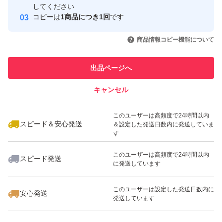
してください
このユーザーはYahoo!フリマの取
コピーは
1商品につき1回
です
取引実績◯+
引を完了させた実績があります
いいね！
いいね！
998
円
998
円
998
円
商品情報コピー機能について
このユーザーは他フリマサービス
他フリマ実績◯+
での取引実績があります
出品ページへ
スピード&安心発送
キャンセル
※このバッジは実績に基づく表示であり、発送を保証しているものではあり
ません
いいね！
いいね！
1,080
円
998
円
998
円
このユーザーは高頻度で24時間以内
スピード＆安心発送
＆設定した発送日数内に発送していま
す
このユーザーは高頻度で24時間以内
スピード発送
に発送しています
いいね！
いいね！
998
円
998
円
998
円
このユーザーは設定した発送日数内に
安心発送
発送しています