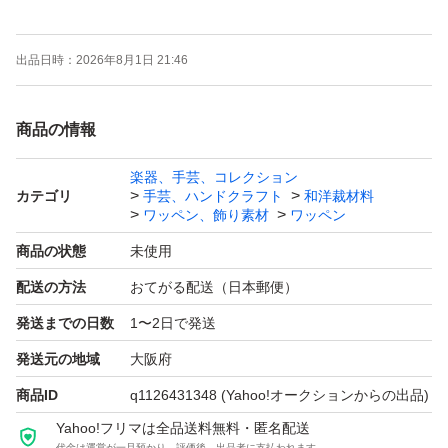
上左から コアラ、ペンキ 、キリン 、リス 、イルカ
出品日時：
2026年8月1日 21:46
下左からしまうま、犬、猫、ウサギ、フクロウ
商品の情報
シンプルなTシャツに、保育園や幼稚園のお子様の持ち物
に
楽器、手芸、コレクション
カテゴリ
手芸、ハンドクラフト
和洋裁材料
ワンポイントワッペン変身してくれますね。
ワッペン、飾り素材
ワッペン
商品の状態
未使用
ワンポイントワッペンは
配送の方法
おてがる配送（日本郵便）
貼るだけで自分だけのオリジナルグッズに変身します
発送までの日数
1〜2日で発送
かわいいグッズに仕上がります。
発送元の地域
大阪府
#ハンドメイド
商品ID
q1126431348
(Yahoo!オークションからの出品)
#マスク #カバー
Yahoo!フリマは全品送料無料・匿名配送
代金は運営が一旦預かり、評価後、出品者に支払われます