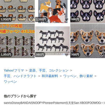
いいね！
いいね！
1,950
円
1,580
円
998
円
いいね！
いいね！
1,950
円
980
円
998
円
Yahoo!フリマ
楽器、手芸、コレクション
手芸、ハンドクラフト
和洋裁材料
ワッペン、飾り素材
ワッペン
他のブランドから探す
sanrio
Disney
BANDAI
SNOOPY
Pioneer
Pokemon
任天堂
San-X
BOOFOOWOO
ハ