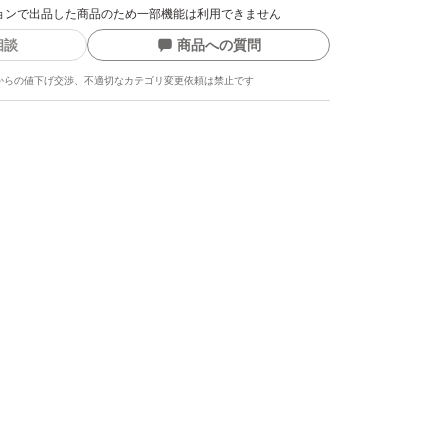
次"ノーステッチ"に仕様変更となります。ご
クションで出品した商品のため一部機能は利用できません
相談
商品への質問
購入ください。
からの値下げ交渉、不適切なカテゴリ変更依頼は禁止です
て】
夫なように、封筒の中はビニール製の袋で二重
す。
ます