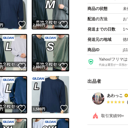
商品の状態
未
商品の特性上、実
配送の方法
お
で目安としてお考
！
いいね！
いいね！
円
2,980
円
発送までの日数
1
発送元の地域
徳
★カラー★
商品ID
j1
黒 ブラック
紺 ネイビー
Yahoo!フリ
代金は運営が一旦預か
！
いいね！
いいね！
円
2,980
円
★品質について★
出品者
・コットン(綿)100
あわっこ
(グレーのみ コットン
アメリカブランド
！
いいね！
いいね！
円
1,580
円
ンによる検品ずみ
取引実績99+
がみ等がまれにあ