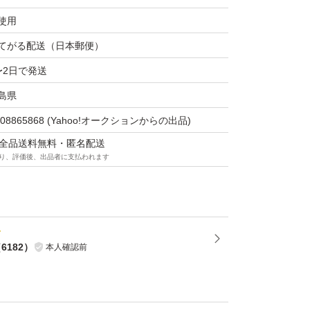
使用
寸のばらつきが御座いますのでサイズはあくま
てがる配送（日本郵便）
え下さい。
〜2日で発送
島県
108865868
(Yahoo!オークションからの出品)
マは全品送料無料・匿名配送
り、評価後、出品者に支払われます
％
 90% ポリエステル 10%)
（
6182
）
本人確認前
の為、米国基準検品の品質となります。ギルダ
の新品未使用品ですが、薄汚れ、縫製不良、ゆ
ります。