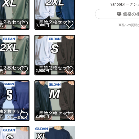
※商品襟首縫製が順
Yahoo!オー
価格の
理解頂いた上でご
！
いいね！
いいね！
円
3,380
円
商品への質問
【発送方法につい
雨に濡れても大丈
に梱包しておりま
ユーザーの実績について
！
いいね！
いいね！
円
2,980
円
o!フリマが定めた一定の基準を満たしたユーザーにバッジを付与しています
出品者
この商品の情報をコピーします
取引出品者
Yahoo!フリマの基準をクリアした安心・安全なユーザーです
！
いいね！
いいね！
商品画像の
無断転載は禁止
されています
円
2,980
円
コピーされた情報は
必ずご自身の商品に合わせて編集
してください
コピーは
1商品につき1回
です
実績◯+
このユーザーはYahoo!フリマの取引を完了させた実績があり