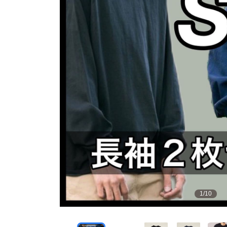
1
/
10