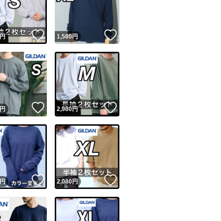
商品情報コピー機
リマ実績◯+
このユーザーは他フリマサービスでの取引実績があります
！
いいね！
いいね！
円
1,580
円
出品ページへ
&安心発送
キャンセル
ジは実績に基づく表示であり、発送を保証しているものではありません
このユーザーは高頻度で24時間以内＆設定した発送日数内に
ード＆安心発送
ます
！
いいね！
いいね！
円
2,980
円
ード発送
このユーザーは高頻度で24時間以内に発送しています
発送
このユーザーは設定した発送日数内に発送しています
！
いいね！
いいね！
円
2,080
円