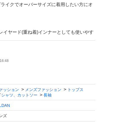
ズライクでオーバーサイズに着用したい方にオ
レイヤード(重ね着)インナーとしても使いやす
うハイクオリティ万能ロンＴ！
ス問わず、ユニセックスに着用頂けるアイテム
16:48
ァッション
メンズファッション
トップス
Tシャツ、カットソー
長袖
LDAN
をご確認ください。
と記載の大きさ(cm)を比べてご自身で判断く
ンズ