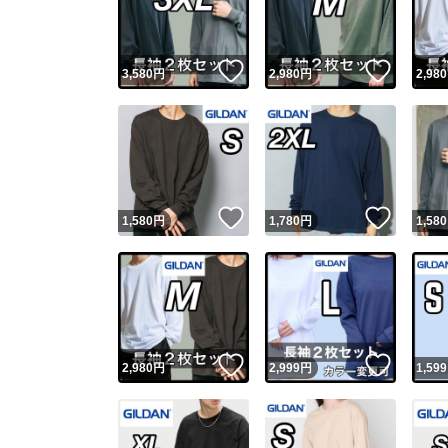
他フ
いいね！
いいね
3,580
円
2,980
円
2,980
スピード
※このバッ
スピ
いいね！
いいね
1,580
円
1,780
円
1,580
スピ
安心
いいね！
いいね
2,980
円
2,999
円
1,599