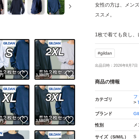
女性の方は、メン
ススメ。
1枚で着ても良し、
いシルエットとい
#
gildan
メンズ、レディー
出品日時：
2026年8月7日 
！
いいね！
いいね！
です！
円
3,380
円
商品の情報
★サイズ★
フ
カテゴリ
S
ブランド
GI
※画像のサイズ表
！
いいね！
いいね！
円
3,580
円
お手持ちのTシャツ
メ
性別
ださい。
S
サイズ（S/M/L）