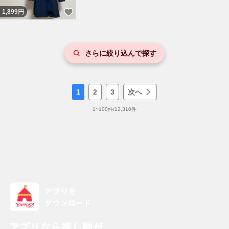
いいね！
1,899
円
さらに絞り込んで探す
1
2
3
次へ
1
~
100
件/
12,310
件