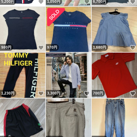
いいね！
いいね！
5,200
円
1,050
円
6,700
円
いいね！
980
円
970
円
1,680
円
いいね！
いいね！
1,230
円
3,300
円
700
円