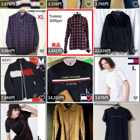
いいね！
いいね！
1,678
円
2,338
円
3,700
円
いいね！
いいね！
3,000
円
2,441
円
22,028
円
いいね！
いいね！
7,960
円
14,334
円
3,979
円