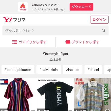
ログイン
カテゴリから探す
ブランドから探す
#
tommyhilfiger
12,310
件
#
poloralphlauren
#
calvinklein
#
lacoste
#
diesel
#
p