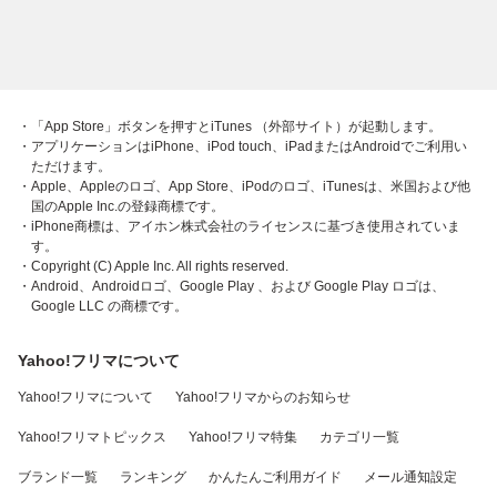
・「App Store」ボタンを押すとiTunes （外部サイト）が起動します。
・アプリケーションはiPhone、iPod touch、iPadまたはAndroidでご利用い
ただけます。
・Apple、Appleのロゴ、App Store、iPodのロゴ、iTunesは、米国および他
国のApple Inc.の登録商標です。
・iPhone商標は、アイホン株式会社のライセンスに基づき使用されていま
す。
・Copyright (C) Apple Inc. All rights reserved.
・Android、Androidロゴ、Google Play 、および Google Play ロゴは、
Google LLC の商標です。
Yahoo!フリマについて
Yahoo!フリマについて
Yahoo!フリマからのお知らせ
Yahoo!フリマトピックス
Yahoo!フリマ特集
カテゴリ一覧
ブランド一覧
ランキング
かんたんご利用ガイド
メール通知設定