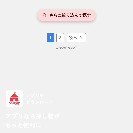
さらに絞り込んで探す
1
2
次へ
1
~
100
件/
125
件