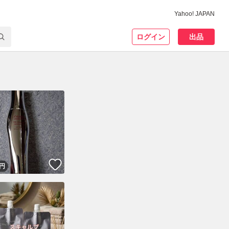
Yahoo! JAPAN
ログイン
出品
！
いいね！
円