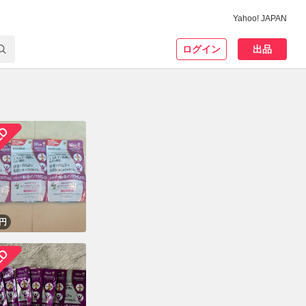
Yahoo! JAPAN
ログイン
出品
！
円