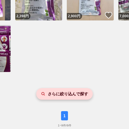
いいね
2,398
円
2,900
円
7,000
さらに絞り込んで探す
1
1
~
9
件/
9
件