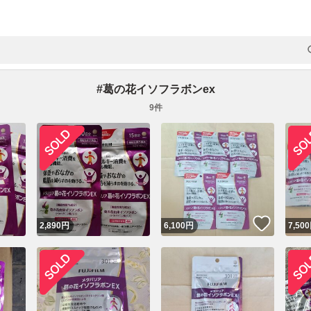
#
葛の花イソフラボンex
9
件
いいね
2,890
円
6,100
円
7,500