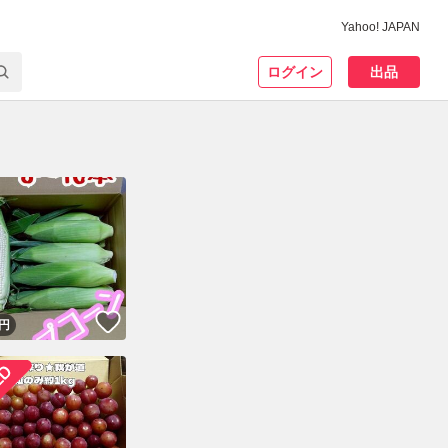
Yahoo! JAPAN
ログイン
出品
！
いいね！
円