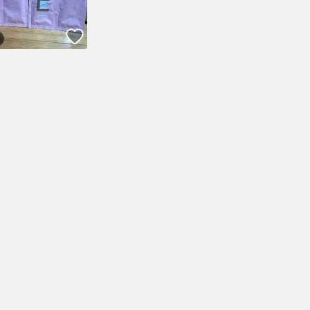
！
いいね！
！