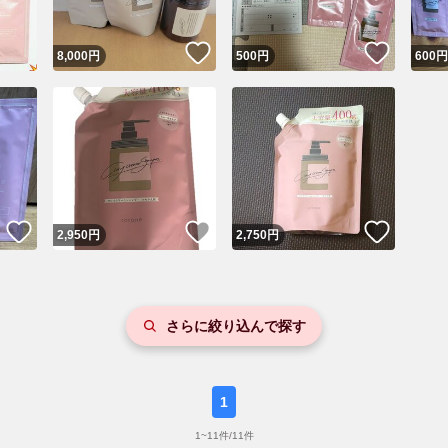
いいね！
いいね
8,000
円
500
円
600
円
いいね！
いいね！
いいね
2,950
円
2,750
円
さらに絞り込んで探す
1
1
~
11
件/
11
件