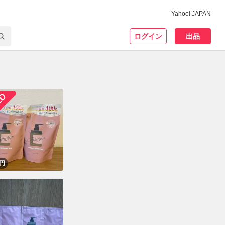
Yahoo! JAPAN
ログイン
出品
！
円