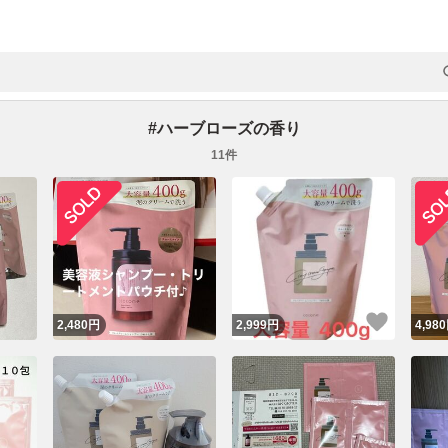
#
ハーブローズの香り
11
件
いいね
2,480
円
2,999
円
4,980