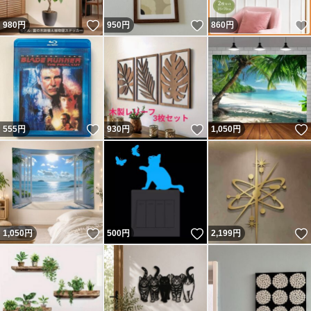
いいね！
いいね！
980
円
950
円
860
円
いいね！
いいね！
555
円
930
円
1,050
円
いいね！
いいね！
1,050
円
500
円
2,199
円