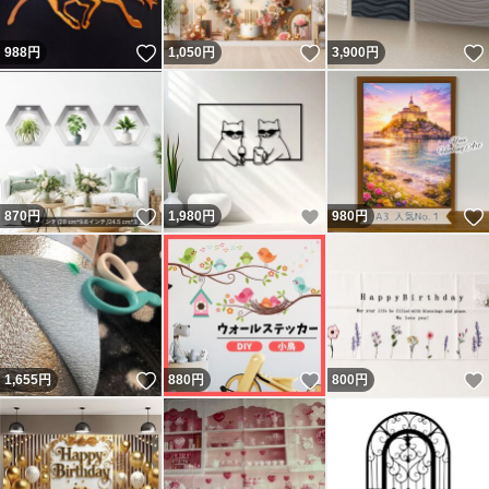
いいね！
いいね！
988
円
1,050
円
3,900
円
いいね！
いいね！
870
円
1,980
円
980
円
いいね！
いいね！
1,655
円
880
円
800
円