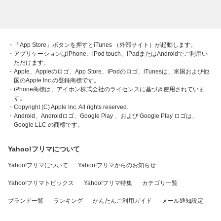
・「App Store」ボタンを押すとiTunes （外部サイト）が起動します。
・アプリケーションはiPhone、iPod touch、iPadまたはAndroidでご利用い
ただけます。
・Apple、Appleのロゴ、App Store、iPodのロゴ、iTunesは、米国および他
国のApple Inc.の登録商標です。
・iPhone商標は、アイホン株式会社のライセンスに基づき使用されていま
す。
・Copyright (C) Apple Inc. All rights reserved.
・Android、Androidロゴ、Google Play 、および Google Play ロゴは、
Google LLC の商標です。
Yahoo!フリマについて
Yahoo!フリマについて
Yahoo!フリマからのお知らせ
Yahoo!フリマトピックス
Yahoo!フリマ特集
カテゴリ一覧
ブランド一覧
ランキング
かんたんご利用ガイド
メール通知設定