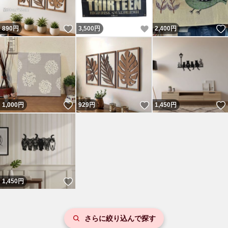
いいね！
いいね！
890
円
3,500
円
2,400
円
いいね！
いいね！
1,000
円
929
円
1,450
円
いいね！
1,450
円
さらに絞り込んで探す