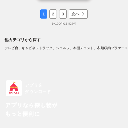
1
2
3
次へ
1
~
100
件/
11,827
件
他カテゴリから探す
テレビ台、キャビネット
ラック、シェルフ、本棚
チェスト、衣類収納
プラケース