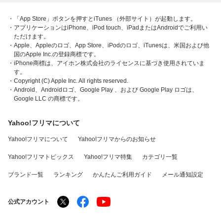
・「App Store」ボタンを押すとiTunes （外部サイト）が起動します。
・アプリケーションはiPhone、iPod touch、iPadまたはAndroidでご利用い
ただけます。
・Apple、Appleのロゴ、App Store、iPodのロゴ、iTunesは、米国および他
国のApple Inc.の登録商標です。
・iPhone商標は、アイホン株式会社のライセンスに基づき使用されていま
す。
・Copyright (C) Apple Inc. All rights reserved.
・Android、Androidロゴ、Google Play 、および Google Play ロゴは、
Google LLC の商標です。
Yahoo!フリマについて
Yahoo!フリマについて
Yahoo!フリマからのお知らせ
Yahoo!フリマトピックス
Yahoo!フリマ特集
カテゴリ一覧
ブランド一覧
ランキング
かんたんご利用ガイド
メール通知設定
公式アカウント