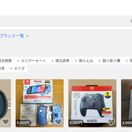
ブランド一覧
堀北桃愛
ホリデーオート
堀北真希
堀ちえみ
掘り取り機
秋美
ホリダ
いいね！
いいね！
いいね
5,500
円
5,300
円
2,500