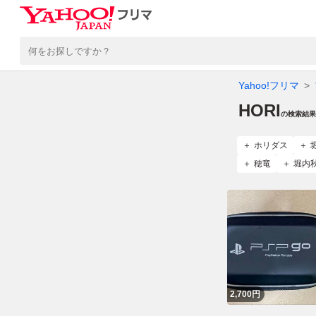
Yahoo!フリマ
HORI
の検索結果
ホリダス
穂竜
堀内
2,700
円