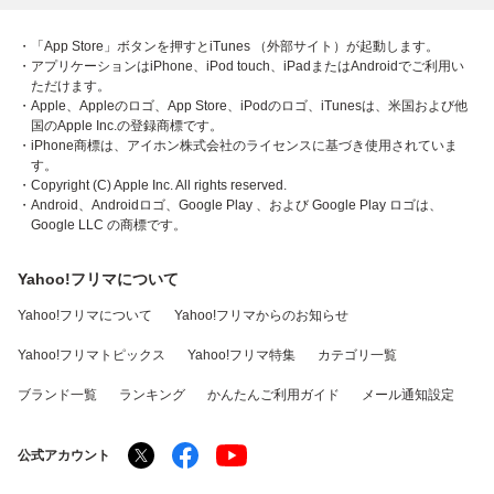
・「App Store」ボタンを押すとiTunes （外部サイト）が起動します。
・アプリケーションはiPhone、iPod touch、iPadまたはAndroidでご利用い
ただけます。
・Apple、Appleのロゴ、App Store、iPodのロゴ、iTunesは、米国および他
国のApple Inc.の登録商標です。
・iPhone商標は、アイホン株式会社のライセンスに基づき使用されていま
す。
・Copyright (C) Apple Inc. All rights reserved.
・Android、Androidロゴ、Google Play 、および Google Play ロゴは、
Google LLC の商標です。
Yahoo!フリマについて
Yahoo!フリマについて
Yahoo!フリマからのお知らせ
Yahoo!フリマトピックス
Yahoo!フリマ特集
カテゴリ一覧
ブランド一覧
ランキング
かんたんご利用ガイド
メール通知設定
公式アカウント