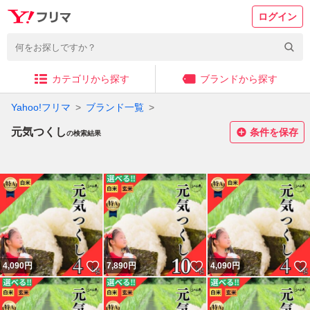
ログイン
カテゴリから探す
ブランドから探す
Yahoo!フリマ
ブランド一覧
元気つくし
条件を保存
の検索結果
いいね！
いいね！
4,090
円
7,890
円
4,090
円