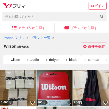
ログイン
カテゴリから探す
ブランドから探す
Yahoo!フリマ
ブランド一覧
Wilson
条件を保存
の検索結果
wilson
audio
defyer
blade
combat
いいね！
いいね！
1,000
円
860
円
800
円