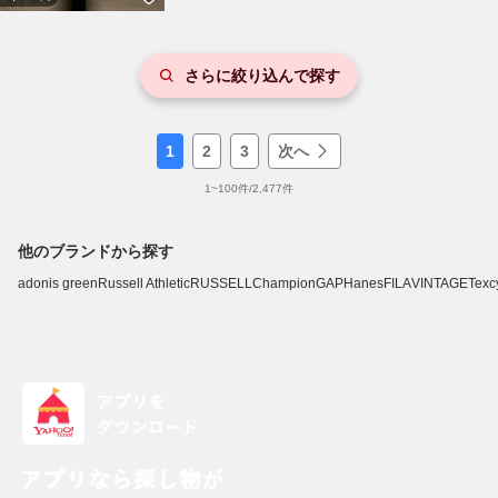
さらに絞り込んで探す
1
2
3
次へ
1
~
100
件/
2,477
件
他のブランドから探す
adonis green
Russell Athletic
RUSSELL
Champion
GAP
Hanes
FILA
VINTAGE
Texc