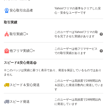
Yahoo!フリマの基準をクリアした安
安心取引出品者
3,500
円
9,000
円
心・安全なユーザーです
取引実績
1
このユーザーはYahoo!フリマの取
取引実績◯+
引を完了させた実績があります
1
~
2
件/
2
件
このユーザーは他フリマサービス
他フリマ実績◯+
での取引実績があります
スピード&安心発送
※このバッジは実績に基づく表示であり、発送を保証しているものではあり
ません
このユーザーは高頻度で24時間以内
スピード＆安心発送
＆設定した発送日数内に発送していま
す
このユーザーは高頻度で24時間以内
スピード発送
に発送しています