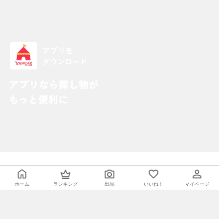
・「App Store」ボタンを押すとiTunes （外部サイト）が起動します。
・アプリケーションはiPhone、iPod touch、iPadまたはAndroidでご利用い
ホーム
ランキング
出品
いいね！
マイページ
ただけます。
・Apple、Appleのロゴ、App Store、iPodのロゴ、iTunesは、米国および他
国のApple Inc.の登録商標です。
・iPhone商標は、アイホン株式会社のライセンスに基づき使用されていま