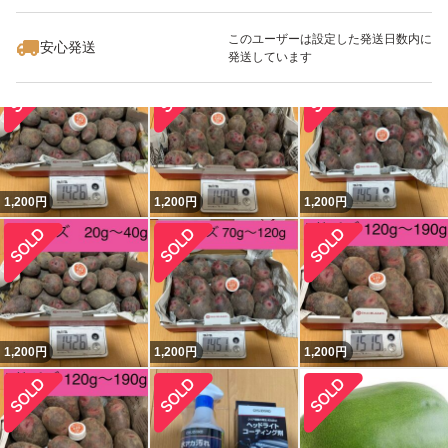
このユーザーは設定した発送日数内に
安心発送
1,200
円
1,300
円
1,200
円
発送しています
1,200
円
1,200
円
1,200
円
1,200
円
1,200
円
1,200
円