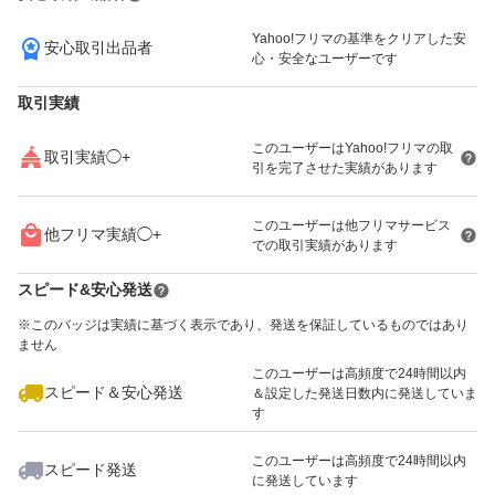
Yahoo!フリマの基準をクリアした安
安心取引出品者
いいね！
いいね！
1,300
円
1,200
円
1,200
円
心・安全なユーザーです
取引実績
このユーザーはYahoo!フリマの取
取引実績◯+
引を完了させた実績があります
いいね！
いいね！
450
円
1,300
円
1,200
円
このユーザーは他フリマサービス
他フリマ実績◯+
での取引実績があります
スピード&安心発送
※このバッジは実績に基づく表示であり、発送を保証しているものではあり
ません
このユーザーは高頻度で24時間以内
いいね！
4,200
円
450
円
1,200
円
スピード＆安心発送
＆設定した発送日数内に発送していま
す
このユーザーは高頻度で24時間以内
スピード発送
に発送しています