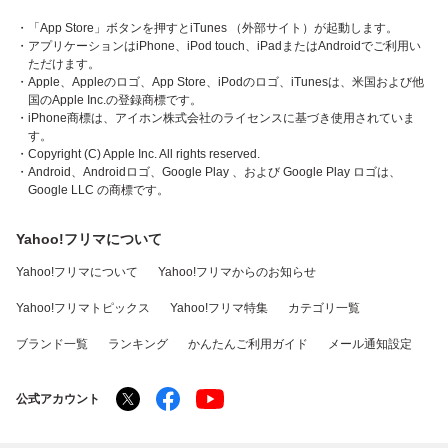
・「App Store」ボタンを押すとiTunes （外部サイト）が起動します。
・アプリケーションはiPhone、iPod touch、iPadまたはAndroidでご利用い
ただけます。
・Apple、Appleのロゴ、App Store、iPodのロゴ、iTunesは、米国および他
国のApple Inc.の登録商標です。
・iPhone商標は、アイホン株式会社のライセンスに基づき使用されていま
す。
・Copyright (C) Apple Inc. All rights reserved.
・Android、Androidロゴ、Google Play 、および Google Play ロゴは、
Google LLC の商標です。
Yahoo!フリマについて
Yahoo!フリマについて
Yahoo!フリマからのお知らせ
Yahoo!フリマトピックス
Yahoo!フリマ特集
カテゴリ一覧
ブランド一覧
ランキング
かんたんご利用ガイド
メール通知設定
公式アカウント