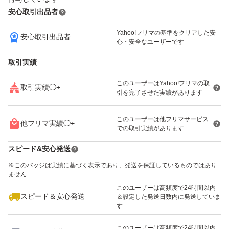
安心取引出品者
Yahoo!フリマの基準をクリアした安
安心取引出品者
いいね！
いいね！
800
円
800
円
800
円
心・安全なユーザーです
取引実績
このユーザーはYahoo!フリマの取
取引実績◯+
引を完了させた実績があります
いいね！
いいね！
1,500
円
3,280
円
3,280
円
このユーザーは他フリマサービス
他フリマ実績◯+
での取引実績があります
スピード&安心発送
※このバッジは実績に基づく表示であり、発送を保証しているものではあり
ません
このユーザーは高頻度で24時間以内
いいね！
いいね！
3,280
円
4,800
円
3,150
円
スピード＆安心発送
＆設定した発送日数内に発送していま
す
このユーザーは高頻度で24時間以内