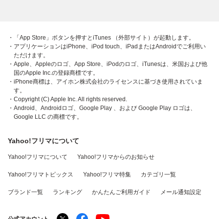
・「App Store」ボタンを押すとiTunes （外部サイト）が起動します。
・アプリケーションはiPhone、iPod touch、iPadまたはAndroidでご利用い
ただけます。
・Apple、Appleのロゴ、App Store、iPodのロゴ、iTunesは、米国および他
国のApple Inc.の登録商標です。
・iPhone商標は、アイホン株式会社のライセンスに基づき使用されていま
す。
・Copyright (C) Apple Inc. All rights reserved.
・Android、Androidロゴ、Google Play 、および Google Play ロゴは、
Google LLC の商標です。
Yahoo!フリマについて
Yahoo!フリマについて
Yahoo!フリマからのお知らせ
Yahoo!フリマトピックス
Yahoo!フリマ特集
カテゴリ一覧
ブランド一覧
ランキング
かんたんご利用ガイド
メール通知設定