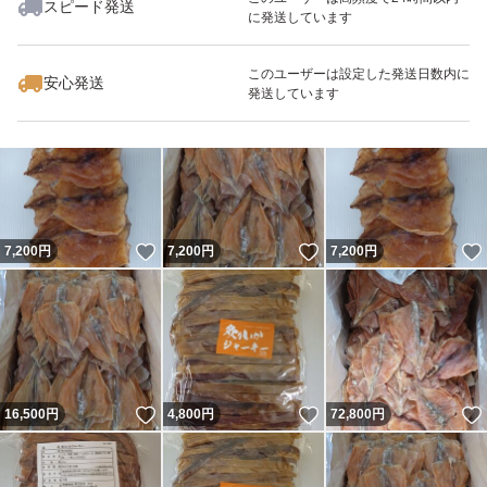
スピード発送
に発送しています
このユーザーは設定した発送日数内に
安心発送
いいね！
いいね！
5,000
円
5,000
円
5,000
円
発送しています
いいね！
いいね！
7,200
円
7,200
円
7,200
円
いいね！
いいね！
16,500
円
4,800
円
72,800
円