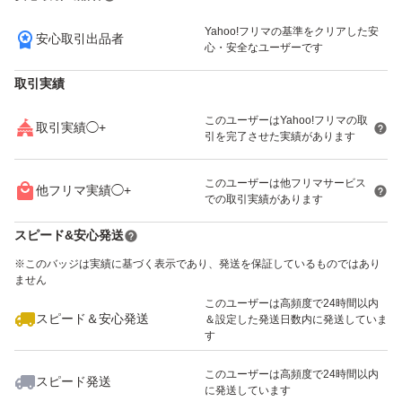
Yahoo!フリマの基準をクリアした安
安心取引出品者
いいね！
21,000
円
1,945
円
1,945
円
心・安全なユーザーです
取引実績
このユーザーはYahoo!フリマの取
取引実績◯+
引を完了させた実績があります
3,890
円
2,300
円
3,765
円
このユーザーは他フリマサービス
他フリマ実績◯+
での取引実績があります
スピード&安心発送
※このバッジは実績に基づく表示であり、発送を保証しているものではあり
ません
このユーザーは高頻度で24時間以内
3,890
円
3,765
円
1,975
円
スピード＆安心発送
＆設定した発送日数内に発送していま
す
このユーザーは高頻度で24時間以内
スピード発送
に発送しています