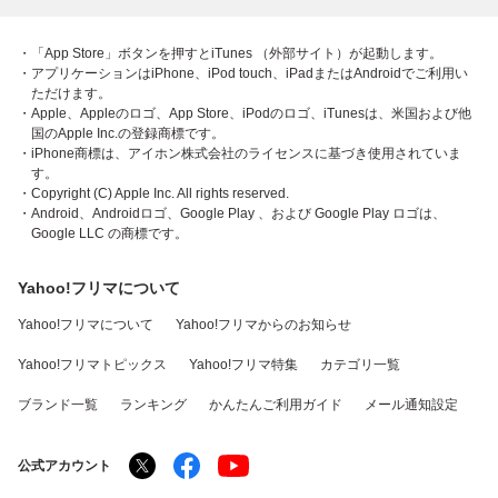
・「App Store」ボタンを押すとiTunes （外部サイト）が起動します。
・アプリケーションはiPhone、iPod touch、iPadまたはAndroidでご利用い
ただけます。
・Apple、Appleのロゴ、App Store、iPodのロゴ、iTunesは、米国および他
国のApple Inc.の登録商標です。
・iPhone商標は、アイホン株式会社のライセンスに基づき使用されていま
す。
・Copyright (C) Apple Inc. All rights reserved.
・Android、Androidロゴ、Google Play 、および Google Play ロゴは、
Google LLC の商標です。
Yahoo!フリマについて
Yahoo!フリマについて
Yahoo!フリマからのお知らせ
Yahoo!フリマトピックス
Yahoo!フリマ特集
カテゴリ一覧
ブランド一覧
ランキング
かんたんご利用ガイド
メール通知設定
公式アカウント