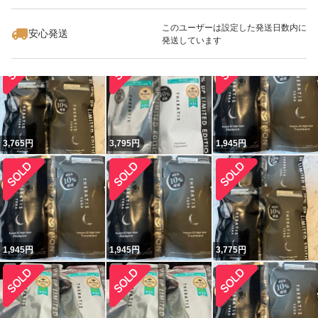
このユーザーは設定した発送日数内に
安心発送
1,990
円
3,765
円
1,945
円
発送しています
3,765
円
3,795
円
1,945
円
1,945
円
1,945
円
3,775
円