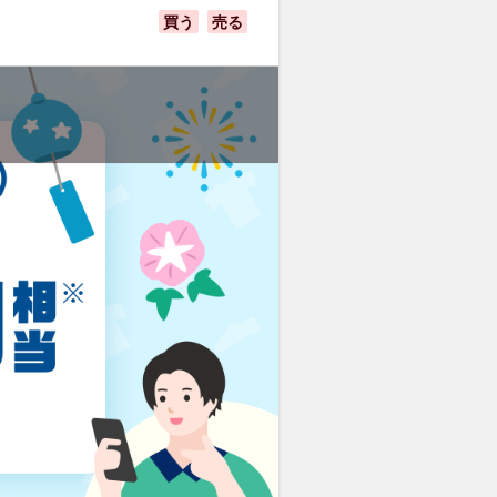
買う
売る