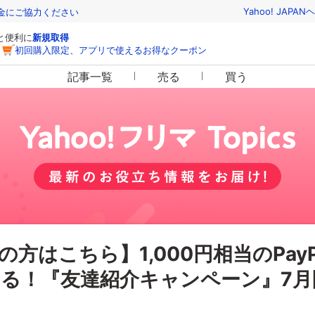
Yahoo! JAPAN
ヘ
金にご協力ください
っと便利に
新規取得
初回購入限定、アプリで使えるお得なクーポン
記事一覧
売る
買う
方はこちら】1,000円相当のPay
る！『友達紹介キャンペーン』7月