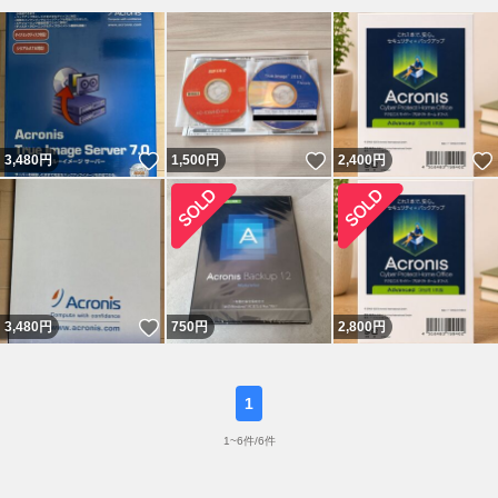
いいね！
いいね！
3,480
円
1,500
円
2,400
円
いいね！
3,480
円
750
円
2,800
円
1
1
~
6
件/
6
件